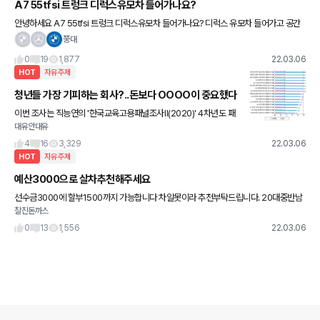
A7 55tfsi 트렁크 디럭스유모차 들어가나요?
안녕하세요 A7 55tfsi 트렁크 디럭스유모차 들어가나요? 디럭스 유모차 들어가고 공간
이 얼마나 남는지도 궁금합니다 추가로 골프백은 몇개나 들어가나요? 530i 보다 트렁크
쭝대
는 훨씬 넓겠죠?
0
19
1,877
22.03.06
HOT
자유주제
청년들 가장 기피하는 회사?..돈보다 OOOO이 중요했다
이번 조사는 직능연의 '한국교육고용패널조사Ⅱ(2020)' 4차년도 패
대유안대유
널 조사 자료 중 응답자 8353명을 대상으로 했다. 이번 조사 결과,
청년들이 가장 기피하는 일자리 조건은 정시근무가 지켜지지
4
16
3,329
22.03.06
HOT
자유주제
예산3000으로 살차추천해주세요
선수금3000에 할부1500까지 가능합니다 차알못이라 추천부탁드립니다. 20대중반남
찰진돈까스
자고 덩치가 큰편입니다.
0
13
1,556
22.03.06