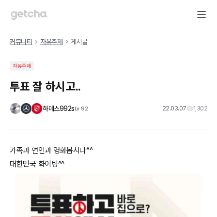
커뮤니티
자유주제
게시글
자유주제
투표 잘 하시고..
하데스992s
22.03.07
1,302
Lv
92
가족과 연인과 영화봅시다^^
대한민국 화이팅^^