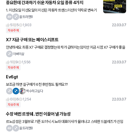
중요한데 간과하기 쉬운 자동차 오일 종류 4가지
1. 미션오일 미션오일의 미션은 자동차 트랜스미션의 약자로 변속기
를 뜻합니다. 미션은 엔진의 동력을 전달받아 주행에 적절한 힘으로
울트라맨8
변환해 주는 엔진만큼 중요한 부품인데요. 따라서 미션오일에 이상이
5
5
1,903
22.03.07
자유주제
X7 지금 구매 또는 페이스리프트
안녕하세요 최종 X7 구매로 결정했는데 차가 급하지는않지만 지금 시점 X7 구매가 좋을
까요? 곧 나올 페이스리프트가 좋을까요?
아빠의삶
1
9
1,556
22.03.07
자유주제
Ev6gt
보조금 하면 실구매가 6천 후반정도 될까요??
백수하고싶다
0
6
1,254
22.03.07
자유주제
수장 바뀐 르쌍쉐..반전 이끌어 낼 가능성
르노삼성은 3월부로 기존 도미닉 시뇨라 대표이사가 물러나고 스테판 드블레즈가 신임
CEO로 부임했다. 4년 4개월 만에 교체다. 한국GM 카허 카젬 사장은 올해 5월 임기를
울트라맨8