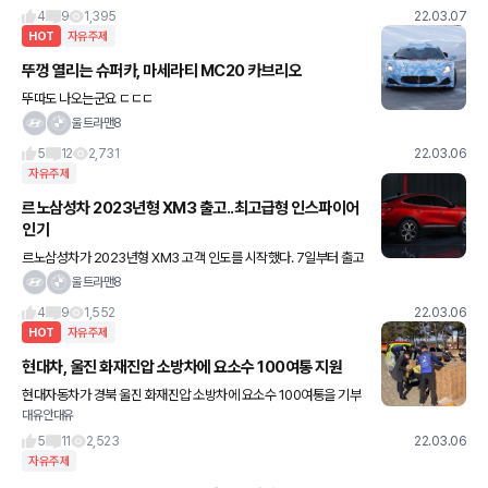
마무리하고 중국으로 사실
4
9
1,395
22.03.07
HOT
자유주제
뚜껑 열리는 슈퍼카, 마세라티 MC20 카브리오
뚜따도 나오는군요 ㄷㄷㄷ
울트라맨8
5
12
2,731
22.03.06
자유주제
르노삼성차 2023년형 XM3 출고..최고급형 인스파이어
인기
르노삼성차가 2023년형 XM3 고객 인도를 시작했다. 7일부터 출고
를 시작할 2023년형 XM3는 INSPIRE(인스파이어) 트림과 함께 안
울트라맨8
전지원 콜 서비스를 추가해 트렌디한 기술 요소를 더한 것
4
9
1,552
22.03.06
HOT
자유주제
현대차, 울진 화재진압 소방차에 요소수 100여통 지원
현대자동차가 경북 울진 화재진압 소방차에 요소수 100여통을 기부
대유안대유
했다. 현대자동차 포항서비스센터는 6일 울진 화재현장에 출동한 소
방차량 지원을 위해 현대모비스 등에 비축해 놓은 요소수 100여 통
5
11
2,523
22.03.06
자유주제