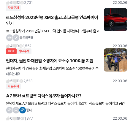
5
12
2,731
22.03.06
자유주제
르노삼성차 2023년형 XM3 출고..최고급형 인스파이어
인기
르노삼성차가 2023년형 XM3 고객 인도를 시작했다. 7일부터 출고
를 시작할 2023년형 XM3는 INSPIRE(인스파이어) 트림과 함께 안
울트라맨8
전지원 콜 서비스를 추가해 트렌디한 기술 요소를 더한 것
4
9
1,552
22.03.06
HOT
자유주제
현대차, 울진 화재진압 소방차에 요소수 100여통 지원
현대자동차가 경북 울진 화재진압 소방차에 요소수 100여통을 기부
대유안대유
했다. 현대자동차 포항서비스센터는 6일 울진 화재현장에 출동한 소
방차량 지원을 위해 현대모비스 등에 비축해 놓은 요소수 100여 통
5
11
2,523
22.03.06
자유주제
A7 55tfsi 트렁크 디럭스유모차 들어가나요?
안녕하세요 A7 55tfsi 트렁크 디럭스유모차 들어가나요? 디럭스 유모차 들어가고 공간
이 얼마나 남는지도 궁금합니다 추가로 골프백은 몇개나 들어가나요? 530i 보다 트렁크
쭝대
는 훨씬 넓겠죠?
0
19
1,877
22.03.06