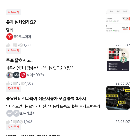
자유주제
유가 실화인가요?
멈춰....
동탄행복파파
0
7
1,241
22.03.07
자유주제
투표 잘 하시고..
가족과 연인과 영화봅시다^^ 대한민국 화이팅^^
하데스992s
3
13
1,302
22.03.07
자유주제
중요한데 간과하기 쉬운 자동차 오일 종류 4가지
1. 미션오일 미션오일의 미션은 자동차 트랜스미션의 약자로 변속기
를 뜻합니다. 미션은 엔진의 동력을 전달받아 주행에 적절한 힘으로
울트라맨8
변환해 주는 엔진만큼 중요한 부품인데요. 따라서 미션오일에 이상이
5
5
1,903
22.03.07
자유주제