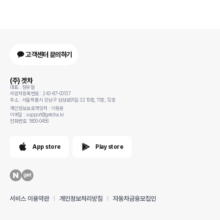
고객센터 문의하기
(주) 겟차
대표 : 정유철
사업자등록번호 : 243-87-00137
주소 : 서울특별시 강남구 삼성로91길 32 10층, 11층, 12층
개인정보보호책임자 : 이동용
이메일 : support@getcha.kr
전화번호: 1800-0456
App store
Play store
서비스 이용약관
개인정보처리방침
자동차금융모집인