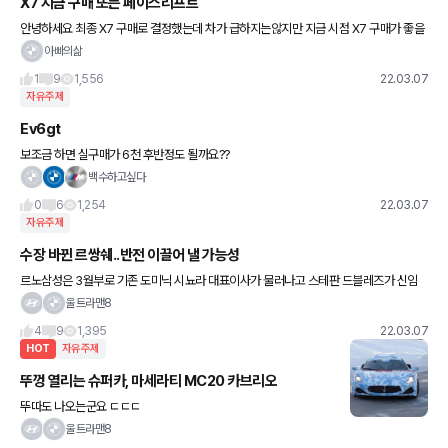
X7 지금 구매 또는 페이스리프트
안녕하세요 최종 X7 구매로 결정했는데 차가 급하지는않지만 지금 시점 X7 구매가 좋을
까요? 곧 나올 페이스리프트가 좋을까요?
아빠의삶
1
9
1,556
22.03.07
자유주제
Ev6gt
보조금 하면 실구매가 6천 후반정도 될까요??
백수하고싶다
0
6
1,254
22.03.07
자유주제
수장 바뀐 르쌍쉐..반전 이끌어 낼 가능성
르노삼성은 3월부로 기존 도미닉 시뇨라 대표이사가 물러나고 스테판 드블레즈가 신임
CEO로 부임했다. 4년 4개월 만에 교체다. 한국GM 카허 카젬 사장은 올해 5월 임기를
울트라맨8
마무리하고 중국으로 사실
4
9
1,395
22.03.07
HOT
자유주제
뚜껑 열리는 슈퍼카, 마세라티 MC20 카브리오
뚜따도 나오는군요 ㄷㄷㄷ
울트라맨8