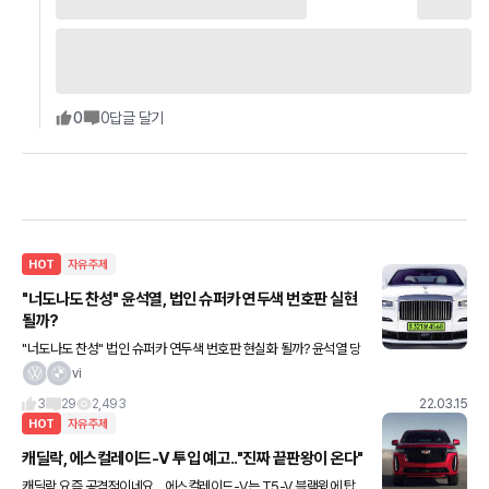
0
0
답글 달기
HOT
자유주제
"너도나도 찬성" 윤석열, 법인 슈퍼카 연두색 번호판 실현
될까?
"너도나도 찬성" 법인 슈퍼카 연두색 번호판 현실화 될까? 윤석열 당
선인이 후보 시절 공약한 "법인명의 차량 번호판 색상 구분"이 전 국
vi
민들의 공통적인 지지를 받고 있다. 수억을 호가하는 수입 유
3
29
2,493
22.03.15
HOT
자유주제
캐딜락, 에스컬레이드-V 투입 예고.."진짜 끝판왕이 온다"
캐딜락 요즘 공격적이네요... 에스컬레이드-V는 T5-V 블랙윙에 탑