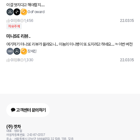
이걸 멋지다고 해야할지.....
GoFoward
0
6
1,456
22.03.15
자유주제
미니SE 리뷰..
여기저기 미니SE 리뷰가 올라오니... 이놈의 미니병이 또 도지려고 하네요....ㅋ 이번 버전
은 주행가능거리 때문에 주저했지만.... 다음 페리나 풀첸되면서 주행가능거리가 250km
장세진
만 넘어줘도 미
0
8
1,330
22.03.15
고객센터 문의하기
(주) 겟차
대표 : 정유철
사업자등록번호 : 243-87-00137
주소 : 서울특별시 강남구 삼성로91길 32 10층, 11층, 12층