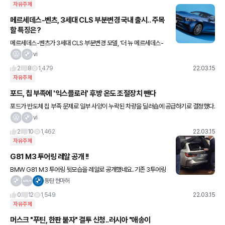
자유주제
메르세데스-벤츠, 3세대 CLS 부분변경 국내 출시.. 주목
할 특징은?
메르세데스-벤츠가 3세대 CLS 부분변경 모델, ‘더 뉴 메르세데스-
벤츠 CLS’를 국내 공식 출시했다. 4-도어 쿠페라는 컨셉트로 세련된
vi
라인과 감각적인 실루엣을 갖춘 CLS는 지난 2004년
2
8
1,479
22.03.15
자유주제
포드, 칩 부족에 '익스플로러' 후방 온도 조절장치 뺀다
포드가 반도체 칩 부족 문제로 일부 사양이 누락된 차량을 딜러숍에 공급하기로 결정했다.
오토블로그 등 외신에 따르면 포드는 F-150 차량을 ‘오토-스톱/스타트’ 기능이 없는 상태
vi
로 출하했던 행보
2
10
1,462
22.03.15
자유주제
G81 M3 투어링 레알 공개 !!
BMW G81 M3 투어링 뒷모습을 레알로 공개했네요. 기존 3투어링
의 M버전이라서 크게 특별한건 없지만 .. 실제로 보니 M투어링은 어
동탄 현마허
떨지 기대가 됩니다. 한가지 특이한건 .. 트렁크 스포일러가
0
12
1,549
22.03.15
자유주제
머스크 "푸틴, 한판 붙자" 결투 신청..러시아 "애송이