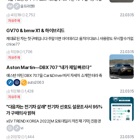
재된 6.2리터 V8 슈퍼차저 엔진과 10단 자동변속기를 공유하며, 67
울트라맨8
7마력 수준의 출력을 예상한다고 합니다 ㄷㄷ 이 외에도
4
19
2,752
22.03.15
자유주제
GV70 & bmw X1 & 하이브리드
제대로된 차는 첫구매입니다 주말이면 아이데리고 움직이다보니 사용량도 무시할수가없
chloe77
어서 고민입니다 연비만 생각해야할지 처음에는 GV70 이나 X1 가솔린 생각했는데 연비
가.. 많이 떨어지긴하더라구요
1
9
1,706
22.03.15
자유주제
Aston Martin—DBX 707 “내가 제일 빠르다”
애스턴 마틴 DBX 707을 Car&Driver에서 자세히 소개한 터라 축
약해서 옮겨 봅니다. 697마력을 미터법 707 된다고 해서 이름에 7
auto2063
07이 붙어 있습니다. 가장 빠른 SUV… 얼마전 나온
1
18
1,428
22.03.15
자유주제
"다음차는 전기차 살래" 전기차 선호도 설문조사서 95%
가 구매의사 밝혀
xEV TREND KOREA 2022[M 오토데일리 차진재 기자] 친환경
전기차 전시회 ‘xEV TREND KOREA 2022’ 사무국이 실시한 설문
vi
조사에 따르면, 전기차 구매 의향을 묻는 질문에
2
12
1,444
22.03.15