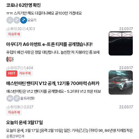
코로나 62만명 확진
ㅠㅠ 스치기만 해도 다걸리나봐요 곧100만 가겠네요
요요기
8
32
4,103
22.03.17
자유주제
아우디가 A6 아반트 e-트론 티저를 공개했습니다!
유럽의 왜건 사랑은 정말 대단합니다.. 늘씬한 저 지붕라인 좀 보세
요...캬 완전 공개는 오는 17일이라네요!
0
7
1,404
22.03.17
HOT
자유주제
애스턴마틴 밴티지 V12 공개, 12기통 700마력 슈퍼카
애스턴마틴은 V12 밴티지를 공개했네요~ 5.2리터 V12 트윈 터보
엔진으로 700마력을 발휘하며, 제로백은 100km/h까지 3.4초가
울트라맨8
소요된다고 합니다.. 전기차 수준이네요 ㅎㅎ 333대
6
8
2,027
22.03.17
자유주제
오늘의 운세 3월17일
오늘의 운세, 3월 17일 [음력 2월 15일] 일진: 기사(己巳) 〈쥐띠〉 96, 84년생 지레짐작은
순풍산부인과
위험하다. 상대의 생각은 전혀 다를 수 있다. 72년생 어떤 처세를 하느냐가 중요하게