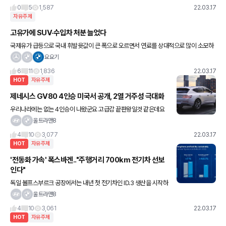
0
5
1,587
22.03.17
자유주제
고유가에 SUV·수입차 처분 늘었다
국제유가 급등으로 국내 휘발윳값이 큰 폭으로 오르면서 연료를 상대적으로 많이 소모하
는 SUV 차량 처분이 늘고 있는 것으로 나타났다고 합니다 기름넣기 겁나네요 요즘 정말
요요기
😅
6
11
1,836
22.03.17
HOT
자유주제
제네시스 GV80 4인승 미국서 공개, 2열 거주성 극대화
우리나라에는 없는 4인승이 나왔군요 고급감 끝판왕일것 같은데요
ㅎㅎ 우리나라도 의전용으로 굉장히 좋을것 같아보이는데 말만 있더
울트라맨8
니 미국에서 먼저 출시한듯 합니다 ㅎㅎ
4
10
3,077
22.03.17
HOT
자유주제
'전동화 가속' 폭스바겐.."주행거리 700km 전기차 선보
인다"
독일 볼프스부르크 공장에서는 내년 첫 전기차인 ID.3 생산을 시작하
고 이후 2026년에는 두 번째 전기차 ‘트리니티’를 만든다. 트리니티
울트라맨8
는 충전시간을 크게 단축하면서도 1회 충전시 주행거리는 70
4
10
3,061
22.03.17
HOT
자유주제