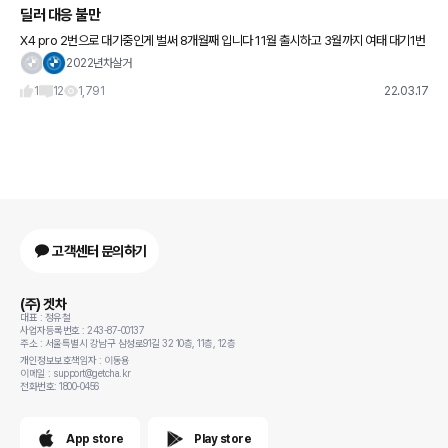
딜러 대응 불만
X4 pro 2번으로 대기중인게 벌써 8개월째 입니다 11월 출시하고 3월까지 여태 대기1번
도 안줄었길래 아 차가 안들어왔구나 반도체 이슈가 크구나 생각했습니다. 근데 유튭 및
2022년차살거
타 커뮤니티 출고영
1
12
1,791
22.03.17
고객센터 문의하기
(주) 겟차
대표 : 정유철
사업자등록번호 : 243-87-00137
주소 : 서울특별시 강남구 삼성로91길 32 10층, 11층, 12층
개인정보보호책임자 : 이동용
이메일 : support@getcha.kr
전화번호: 1800-0456
App store
Play store