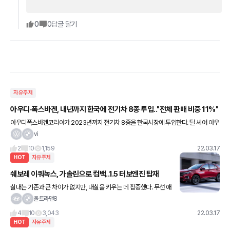
0
0
답글 달기
자유주제
아우디·폭스바겐, 내년까지 한국에 전기차 8종 투입.."전체 판매 비중 11%"
아우디폭스바겐코리아가 2023년까지 전기차 8종을 한국시장에 투입한다. 틸 셰어 아우
디폭스바겐코리아 사장은 17일 서울 삼성동 코엑스 그랜드볼룸에서 열린 ‘xEV 트렌드 코
vi
리아 2022’ 개막식
2
10
1,159
22.03.17
HOT
자유주제
쉐보레 이쿼녹스, 가솔린으로 컴백..1.5 터보엔진 탑재
실내는 기존과 큰 차이가 없지만, 내실을 키우는 데 집중했다. 무선 애
플 카플레이 및 안드로이드 오토를 지원하는 등 인포테인먼트 시스템
울트라맨8
을 첨단화했고, 어댑티브 크루즈 컨트롤, 차로 유지 보조 기능
4
10
3,043
22.03.17
HOT
자유주제