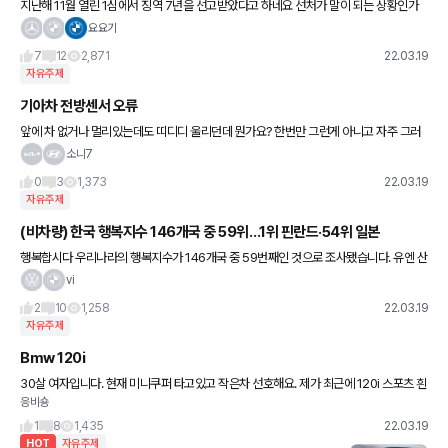
지난해 11월 열린 1심에서 징역 7년을 선고받았다고 하네요 선처가 말이 되는 상황인가
요???
요요기
7
12
2,871
22.03.19
자유주제
기아차 전방센서 오류
앞에 차 없거나 멀리있는데도 띠디디 울리던데 뭔가요? 한번만 그런게 아니고 자주 그러
는데 차종은 k7 프리미어입니다
소니7
0
3
1,373
22.03.19
자유주제
(비차량) 한국 행복지수 146개국 중 59위…1위 핀란드·54위 일본
행복합시다 우리나라의 행복지수가 146개국 중 59번째인 것으로 조사됐습니다. 유엔 산
하 자문기구인 지속가능발전해법네트워크(SDSN)이 18일(현지 시각) 공개한 ‘2022 세
vi
계 행복보고서'(2
2
10
1,258
22.03.19
자유주제
Bmw 120i
30살 여자입니다. 현재 미니쿠퍼 타고있고 작은차 선호해요. 제가 최근에 120i 스포츠 흰
응비숑
색 모델(블랙시트) 예약을 걸어놨는데 Bmw 인증 중고차 모델로 드라이빙센터에서 400
0키로 탄 m패키지
1
8
1,435
22.03.19
HOT
자유주제