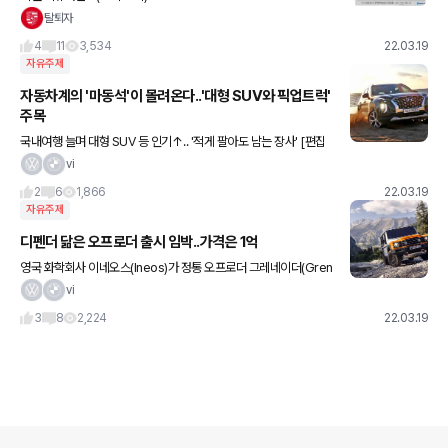
탈퇴자
4
11
3,534
22.03.19
자유주제
자동차계의 '마동석'이 몰려온다..'대형 SUV와 픽업트럭'
주목
국내여행 늘며 대형 SUV 등 인기↑.. '적게 팔아도 남는 장사' [편집
자주]자동차시장에 거대한 차가 몰려온다. 신종 코로나바이러스 감
vi
염증(코로나19) 여파에 외부활동을 가족단위로 안전하게 즐기
2
6
1,866
22.03.19
자유주제
디펜더 닮은 오프로더 출시 임박..가격은 1억
영국 화학회사 이네오스(Ineos)가 정통 오프로더 그레네이더(Gren
adier)의 생산을 오는 7월부터 시작한다. 오리지널 디펜더 닮은 디자
vi
인으로 랜드로버와 법정 싸움까지 치른 이네오스는 SUV에
3
8
2,224
22.03.19