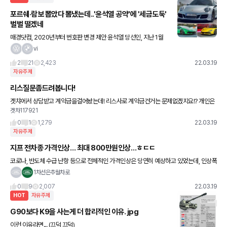
포르쉐·람보 뽑았다 뽐냈는데..'윤석열 공약'에 '세금도둑'
벌벌 떨겠네
매경닷컴, 2020년부터 번호판 변경 제안 윤석열 당선인, 지난 1월
공약으로 내놔 국토부, 내부 검토중..실행 가능성 높아 포람페 차량은
vi
법인 비중이 매우 높다. [사진출처=포르쉐, 람보르기니,
2
21
2,423
22.03.19
자유주제
리스질문좀드려봅니다!
겟챠에서 상담받고 계약금을걸어놨는데! 리스사로 계약금건거는 문제없겠지요!? 개인은
겟차117921
아니고 주식회사라고되어있었습니다!
0
1
1,279
22.03.19
자유주제
지프 전차종 가격인상… 최대 800만원인상…ㅎㄷㄷ
코로나, 반도체 수급 난항 등으로 전체적인 가격인상은 당연히 예상하고 있었는데, 인상폭
이 굉장해서 충격적이네요ㅜㅜ 갠적으로 오래전부터 랭글러 오버랜드 하드탑도 유심히
1차선은추월차로
보고있었는데, 700 넘게 오르
0
9
2,007
22.03.19
HOT
자유주제
G90보다 K9을 사는게 더 합리적인 이유. jpg
이런 이유라면... (끄덕 끄덕)