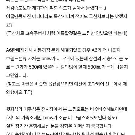
체감속도보다 계기판에 찍힌 속도가 높아서 놀랬다는..)
이클만큼까진 아니더라도 독삼사니까 적어도 국산차보다는 낫겠지
요?
(국산차로 고속주행시 처럼 이륙할것같은 느낌만 안났으면 하는데)
A6판매재개시 시동꺼짐 문제 해결되었을 경우 A6가 더 나을지
브랜드밸류 자체는 bmw가 더 우위에 있는데 잠깐의 시승으로는 모
르는 뭔가가 530i에 있을테니 할인많이 할때 530i로 가는게 나을지
고민입니다.
(참고로 이클은 비슷한 옵션넣으려면 예산이 초과되어 선택에서 제
외했어요 T.T)
뒷좌석의 거주성은 전시장에서 본 느낌으로는 비슷비슷해보이던데
(시트의 가죽소재만 bmw가 조금 더 고급스러워보인다 정도)
실제 장기간 운행해보신 분들 경험은 어떠신지 궁금합니다
(A6 승차감이 너무 부드러워서? 물러서? 뒷좌석 탑승자가 멀미난