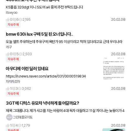
K5풀옵 320dgt 미니 5도어 a4 중에 추천 부탁드립니다
itswyoo
0
6
2,195
20.02.08
자유주제
bmw 630i lux 구매 5일 된 오너입니다..
오늘 셀프 주유하는데 주유구에 옥탄가 95 이상이라고 적혀 있더라고요 근데 우리나라
레구
일반유는 옥탄가가 그 이하로 알고있는데 문제는 없나요? 첨 구매할 때 딜러에게 일반유
넣어도 되냐고물어 봤을 때
0
5
2,503
20.02.08
자유주제
아우디에 이런 딜러 있네요
https://n.news.naver.com/article/031/0000519834
차차차초차
1
3
3,062
20.02.08
자유주제
3GT에 디럭스 유모차 넉넉하게 들어갈까요?
제목 그대롭니다. 제가 사고를 치는 바람에 4대 독자 아들하고 11살 차이나는 늦둥이가 4
월에 태어날 예정이라 디럭스 유모차가 들어갈만한 차를 보고 있는데 3GT에 관심이 많
그린애플모히토
아져서 보다가 확신이 안
1
4
1,279
20.02.08
자유주제