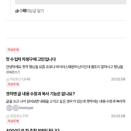
0
0
답글 달기
자유주제
첫 수입차 차량구매 고민입니다
안녕하세요 겟차 형님들 요즘 코로나 바이러스때문에 난리인데 몸조리 잘하시고 형님들
경북촌뜨기
의 고견 부탁드립니다 올해 bmw x4 20d 구매 계획이 있는데 시골에 살다보니 정비 문
제가 걸리고 연간주행거
1
5
1,648
20.02.08
자유주제
겟차엔 글 내용 수정과 복사 기능은 없나요?
글을 쓰고 나서 읽어보면 내용을 고치고 싶은 경우가 있는데 겟차에는 내용 수정과 복사하
기 기능이 없나봅니다. 고치려면 수정 기능이 없어 삭제하고 다시 써야 하는데 복사 기능
Medispel
도 없으니 일일이 내용을
3
3
701
20.02.08
자유주제
4000으로 차 추천 부탁드립니다