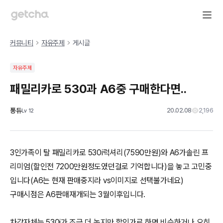
커뮤니티
자유주제
게시글
자유주제
패밀리카로 530과 A6중 구매한다면..
퐁듀
20.02.08
2,196
Lv
12
3인가족이 탈 패밀리카로 530i럭셔리(7590만원)와 A6가솔린 프
리미엄(할인전 7200만원정도였던걸로 기억합니다)을 놓고 고민중
입니다(A6는 현재 판매중지라 vs이미지로 선택불가네요)
구매시점은 A6판매재개되는 3월이후입니다.
차값자체는 530i가 조금 더 높지만 할인가로 하면 비슷하거나 오히