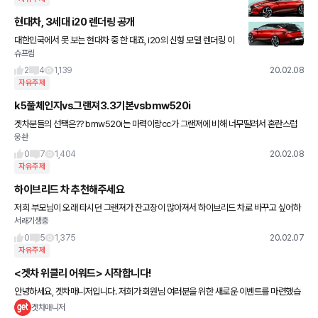
현대차, 3세대 i20 렌더링 공개
대한민국에서 못 보는 현대차 중 한 대죠, i20의 신형 모델 렌더링 이
슈프림
미지가 공개되었습니다. 이번에 공개된 렌더링 이미지는 6년 만에 풀
체인지되는 3세대 모델로, 현대차의 새로운 디자인 DNA인
2
4
1,139
20.02.08
자유주제
k5풀체인지vs그랜져3.3기본vsbmw520i
겟차분들의 선택은?? bmw520i는 마력이랑cc가 그랜져에 비해 너무딸려서 혼란스럽
웅솬
네요..
0
7
1,404
20.02.08
자유주제
하이브리드 차 추천해주세요
저희 부모님이 오래 타시던 그랜져가 잔고장이 많아져서 하이브리드 차로 바꾸고 싶어하
서래기생충
시네요.. 어머니는 프리우스 사고 싶어하시는데 아버지는 suv 쪽이라 ;; 혹시 한달 할부금
40만원 안팎으로 살
0
5
1,375
20.02.07
자유주제
<겟차 위클리 어워드> 시작합니다!
안녕하세요, 겟차매니저입니다. 저희가 회원님 여러분을 위한 새로운 이벤트를 마련했습
니다. 이름하여 '겟차 위클리 어워드(getcha weekly award)'. 한 주간 가장 우수한 활동
겟차매니저