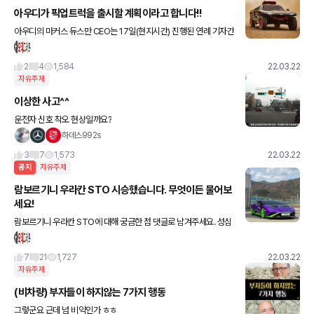
아우디가 픽업트럭을 출시할 계획이라고 합니다!!
아우디의 마커스 듀스만 CEO는 17일(현지시간) 진행된 연례 기자간
담회를 통해 "(픽업트럭 출시에 대해) 확답을 줄 수는 없지만, 여러가
지 검토를 진행 중"이라고 밝혔습니다!! 벤츠 X클래스에
2
4
1,584
22.03.22
자유주제
이상한 사고^^
운전자 신호 착오 현상일까요?
하데스992s
3
7
1,573
22.03.22
공지
자유주제
람보르기니 우라칸 STO 시승했습니다. 무엇이든 물어보
세요!
람보르기니 우라칸 STO에 대해 궁금한 점 댓글로 남겨주세요. 성심
성의껏 답변 드리겠습니다.
7
21
1,727
22.03.22
자유주제
(비차량) 부자들이 하지않는 7가지 행동
그렇군요 근데 넘 비약인가 ㅎㅎ