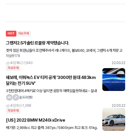
HOT
자유주제
그랜저2.5가솔린 르블랑 계약했습니다.
겟차 많은 회원님들이 조언해주셔서 레니게이드, 볼보S60, 코세어, 그랜저 4개 차량 고
차알못178
민 중 전부 시승해보고 그랜저로 계약했습니다.ㅎㅎ나이가 이제 서른이되어 스포티해보
이는 레니게이드 리미티드4륜이
4
18
1,640
22.03.22
자유주제
쉐보레, 이쿼녹스 EV 티저 공개 '3000만 원대 483km
달리는 전기 SUV'
3천만원대에 4백키로 이상 달리면 굉장히 매력있을듯하네요~ 실내
만 잘나오면 ㅎㅎ
울트라맨8
4
5
1,368
22.03.22
자유주제
[US] 2022 BMW M240i xDrive
배기량: 2,998cc 최고 출력: 387ps / 5800rpm 최고 토크: 51kg.