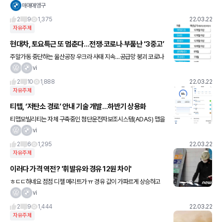
m / 1800-5000rpm 변속기: 자동 8단 구동방식: AWD 공차중량:
매애애앵구
1727kg 제로백:
2
9
1,375
22.03.22
자유주제
현대차, 토요특근 또 멈춘다…전쟁·코로나·부품난 ‘3중고’
주말가동 중단하는 울산공장 우크라 사태 지속…공급망 붕괴 코로나
덮친 中공장들 가동 멈춰 2년 가까이 차량용 반도체 공급난 공장내
vi
확진자 증가세 부담 가중 현대자동차 울산공장 야적장과 수출선적부
2
10
1,888
22.03.22
두
자유주제
티맵, ‘저탄소 경로’ 안내 기술 개발…하반기 상용화
티맵모빌리티는 자체 구축중인 첨단운전자보조시스템(ADAS) 맵을
기반으로 저탄소 경로를 안내하는 ‘에코경로(가칭)’를 준비중이라고
vi
22일 밝혔다. 에코경로는 환경을 생각하는 운전자들이 사용할 수
2
6
1,295
22.03.22
자유주제
이러다 가격 역전? '휘발유와 경유 12원 차이'
ㅎㄷㄷ하네요 점점 디젤 메리트가 ㅠ 경유 값이 가파르게 상승하고
있다. 리터(L)당 2,000원대인 휘발윳값을 바짝 뒤쫓으면서 추가 돌
vi
파를 넘어 가격 역전 가능성까지 우려된다. 이는 국제 자동
2
9
1,444
22.03.22
자유주제