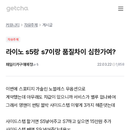
커뮤니티
자유주제
게시글
자유주제
라이노 s5랑 s7이랑 품질차이 심한가여?
패밀리카구매예정
22.03.22
1,858
Lv
5
이번에 스포티지 가솔린 노블레스 무옵션으로
계약했는데 아무래도 차값이 있으니까 서비스가 별루 없나봐여
그래서 영맨이 썬팅 블박 사이드스텝 이렇게 3가지 해준댓는데
사이드스텝 할거면 S5넣어주고 S7하고 싶으면 15만원 추가
사이드스텝 빼면 S9 넣어준다네용ㅜ