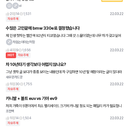
vi
2
14
1,531
22.03.22
자유주제
수많은 고민끝에 bmw 330e로 결정했습니다
제 인생 첫차는 빨간색 92년식 티코였습니다 그때 갓 스물이었는데 너무 차가 갖고싶어
서 맥날에서 시금 2450원받으면서 돈을 모으고모아 그때당시 45만원주고 2003년에
차없는데아는척함
티코수동을 샀습니다 두번째
4
9
1,656
22.03.22
HOT
자유주제
차 10년타기 생각보다 어렵지 않나요?
그냥 겟차 글 보다가 종종 보이는 내용인데 차 구입하면 10년 탈 예정이라는 글이 많더라
새우깡카드깡
고요 저도 지금 차 3년정도 타고 있고 이전 차는 6년 탔습니다ㅋㅋ 주위에 진짜 오래 탄
사람이 8년정
1
30
1,755
22.03.22
자유주제
카니발 + 볼트 euv vs 기아 ev9
저희 가족이 5명이여서 최소 펠리세이드 크기에 카니발 정도 되는 패밀리 카가 필요합니
조한백
다. 하지만 제가 대학교에 들어가고 학군단에 합격하게 되면서 차가 필요로 하게 되었습니
다. 학교가 지방에 있어 차
1
14
1,504
22.03.22
자유주제