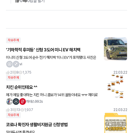
0
0
답글 달기
자유주제
'기하학적 후미등' 신형 3도어 미니 EV 해치백
미니의 신형 3도어 순수 전기 해치백 ‘미니 EV’가 포착됐다. 사진은
외신 ‘모터1’에서 입수해 공개했다. 차체 비율은 미니의 인기 모델 미
vi
니쿠퍼 해치의 비율을 그대로 계승했다. 전면 외관도
2
8
1,375
22.03.22
자유주제
치킨 순위인데요 ^^
제가 제일 좋아하는 치킨 허니 콤보가 14위 꼴등이네요 ㅠㅠ 재미로
만보시죠♡
하데스992s
3
13
1,937
22.03.22
자유주제
코로나 확진자 생활비지원금 신청방법
알아두시면 좋겠네요