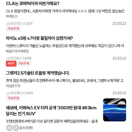
CLA는 포매틱이라 비싼거에요?
CLA 정말이쁜데... A클에 비하면 가격이 사악하네요 ㄷㄷㄷ 원래 그냥 버전은 없는놈인
콱콱또리
가요 CLA? 굳이 여기에 4륜을 넣는 이유가 뭐냐 벤츠!
0
13
1,924
22.03.22
자유주제
라이노 s5랑 s7이랑 품질차이 심한가여?
이번에 스포티지 가솔린 노블레스 무옵션으로 계약했는데 아무래도 차값이 있으니까 서
패밀리카구매예정
비스가 별루 없나봐여 그래서 영맨이 썬팅 블박 사이드스텝 이렇게 3가지 해준댓는데 사
이드스텝 할거면 S5넣어주고 S
0
8
1,858
22.03.22
HOT
자유주제
그랜저2.5가솔린 르블랑 계약했습니다.
겟차 많은 회원님들이 조언해주셔서 레니게이드, 볼보S60, 코세어, 그랜저 4개 차량 고
차알못178
민 중 전부 시승해보고 그랜저로 계약했습니다.ㅎㅎ나이가 이제 서른이되어 스포티해보
이는 레니게이드 리미티드4륜이
4
18
1,640
22.03.22
자유주제
쉐보레, 이쿼녹스 EV 티저 공개 '3000만 원대 483km
달리는 전기 SUV'
3천만원대에 4백키로 이상 달리면 굉장히 매력있을듯하네요~ 실내
만 잘나오면 ㅎㅎ
울트라맨8