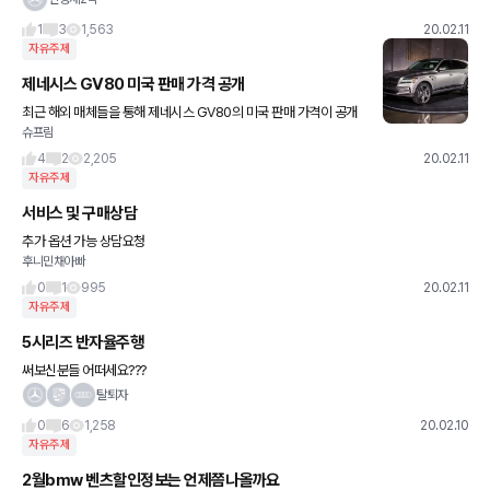
요. 근데 암만 들어도
1
3
1,563
20.02.11
자유주제
제네시스 GV80 미국 판매 가격 공개
최근 해외 매체들을 통해 제네시스 GV80의 미국 판매 가격이 공개
슈프림
됐는데, 가격은 5만달러~6만5천달러로 책정됐는데요. 햔화로 590
0만원~7700만원 선에서 책정된 것으로 보입니다. 확실히 한
4
2
2,205
20.02.11
자유주제
서비스 및 구매상담
추가 옵션 가능 상담요청
후니민채아빠
0
1
995
20.02.11
자유주제
5시리즈 반자율주행
써보신분들 어떠세요???
탈퇴자
0
6
1,258
20.02.10
자유주제
2월bmw 벤츠할인정보는 언제쯤나올까요