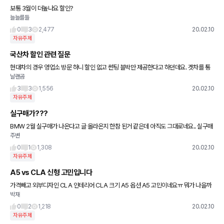
보통 3월이 더높나요 할인?
늘늘를들
0
3
2,477
20.02.10
자유주제
국산차 할인 관련 질문
현대차의 경우 영업소 방문 하니 할인 없고 썬팅 블박만 제공한다고 하던데요. 겟차를 통
날랜곰
해 구매시 썬팅 블박해주고 2\% 할인 해주는 건가요. 아님 할인해 주니 용품 지원은 없는
건
3
3
1,556
20.02.10
자유주제
실구매가???
BMW 2월 실구매가 나온다고 글 올라온지 한참 된거 같은데 아직도 그대로네요.. 실구매
주변
가 나오는 시기 가 매월 10일 이후 이면 그렇게 공지 하면 될텐데... 2월 초부터 취합중이
고 더군다나 3일
0
1
1,308
20.02.10
자유주제
A5 vs CLA 신형 고민입니다
가격빼고 외부디자인 CLA 인테리어 CLA 크기 A5 옵션 A5 고민이네요ㅠ 뭐가 나을까
박재
요
0
2
1,218
20.02.10
자유주제