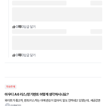
0
0
답글 달기
0
0
답글 달기
자유주제
아우디 A6 리스/장기렌트 어떻게 생각하시나요?
와이프가 중고차, 렌트/리스차는 아예 관심이 없어서. 말도 안꺼내고 있었는데.. 세금감면
및 비용처리 이런걸 듣고오더니.. 와이프(자기)이름으로 리스/렌트차를 뽑는거 찬성하네
인생제2막