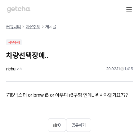
커뮤니티
자유주제
게시글
자유주제
차량선택장애..
richu
20.02.11
1,415
Lv
3
718박스터 or bmw i8 or 아우디 r8구형 인데.. 뭐사야할가요???
0
공유하기