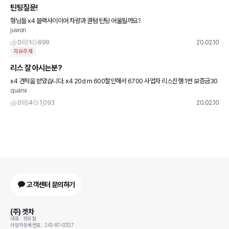
틴팅질문!
형님들 x4 블랙사이이어 차량과 퀀텀 틴팅 어울릴까요?
juwon
0
1
899
20.02.10
자유주제
리스 잘 아시는분?
x4 견적을 받았습니다. x4 20d m 600할인해서 6700 사업자 리스진행 1번 보증금30
quanx
잔존30 60개월 월 리스료 973,756 총금액 78,567,390 5년 이자가 약 700
0
4
1,093
20.02.10
고객센터 문의하기
(주) 겟차
대표 : 정유철
사업자등록번호 : 243-87-00137