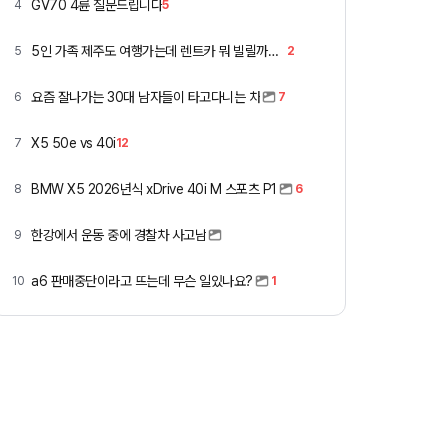
GV70 4륜 질문드립니다
4
5
5인 가족 제주도 여행가는데 렌트카 뭐 빌릴까요 ㅎ
5
2
요즘 잘나가는 30대 남자들이 타고다니는 차
6
7
X5 50e vs 40i
7
12
BMW X5 2026년식 xDrive 40i M 스포츠 P1
8
6
한강에서 운동 중에 경찰차 사고남
9
a6 판매중단이라고 뜨는데 무슨 일있나요?
10
1