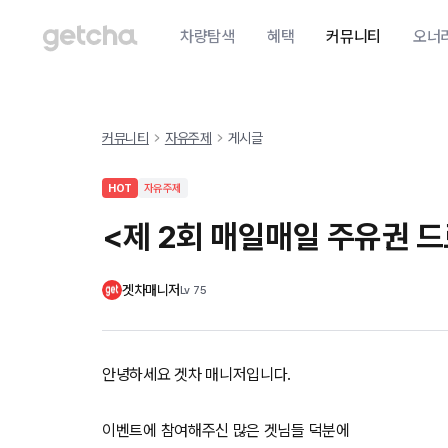
차량탐색
혜택
커뮤니티
오너
커뮤니티
자유주제
게시글
HOT
자유주제
<제 2회 매일매일 주유권 드
겟차매니저
Lv
75
안녕하세요 겟차 매니저입니다.
이벤트에 참여해주신 많은 겟님들 덕분에