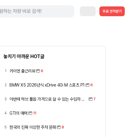
무료 견적받기
놓치기 아까운 HOT글
카이엔 출근리뷰
1
6
BMW X5 2026년식 xDrive 40i M 스포츠 P1
2
6
아반떼 하브 풀옵 가격으로 살 수 있는 수입차 모아봤습니다 (중고 포함)
3
7
GTI의 매력
4
11
한국의 진짜 이상한 주차 문화
5
8