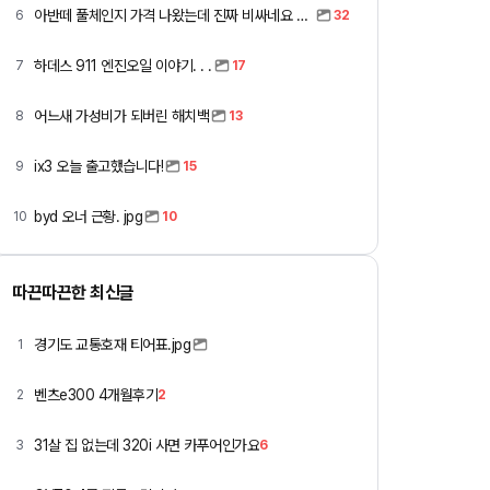
아반떼 풀체인지 가격 나왔는데 진짜 비싸네요 ㅎㅎ
6
32
하데스 911 엔진오일 이야기. . .
7
17
어느새 가성비가 되버린 해치백
8
13
ix3 오늘 출고했습니다!
9
15
byd 오너 근황. jpg
10
10
따끈따끈한 최신글
경기도 교통호재 티어표.jpg
1
벤츠e300 4개월후기
2
2
31살 집 없는데 320i 사면 카푸어인가요
3
6