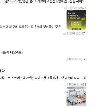
.. 그랜저도 가격상승은 불가피해보이고 옵션포함하면 5천은 써야하
 2가
0
12
2,024
우 이벤트의 당
3
98
2,574
 사는게 나을까요?
0
11
1,641
렸다
5
6
1,638