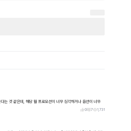
0
7
1,731