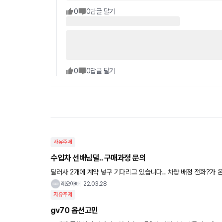
0
0
답글 달기
0
0
답글 달기
자유주제
수입차 선배님덜.. 구매과정 문의
딜러사 2개에 계약 넣구 기다리고 있습니다.. 차량 배정 전화?가 온다는 것 같은데, 해당 월 프로모션이 너무 심각하거나 옵션이 너무
심하게 빠진다거나 하면 그 때 계약 취소하고 계약금 돌려받을지
레오아빠
22.03.28
자유주제
gv70 옵션고민