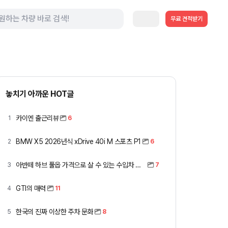
무료 견적받기
놓치기 아까운 HOT글
카이엔 출근리뷰
1
6
BMW X5 2026년식 xDrive 40i M 스포츠 P1
2
6
아반떼 하브 풀옵 가격으로 살 수 있는 수입차 모아봤습니다 (중고 포함)
3
7
GTI의 매력
4
11
한국의 진짜 이상한 주차 문화
5
8