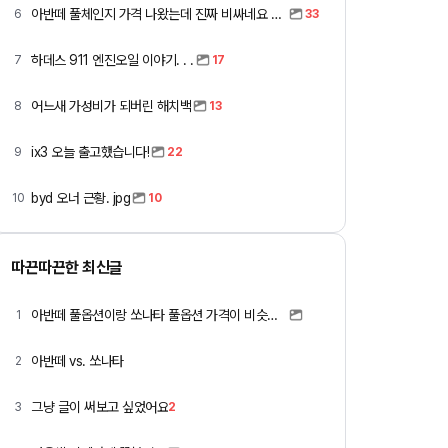
아반떼 풀체인지 가격 나왔는데 진짜 비싸네요 ㅎㅎ
6
33
하데스 911 엔진오일 이야기. . .
7
17
어느새 가성비가 되버린 해치백
8
13
ix3 오늘 출고했습니다!
9
22
byd 오너 근황. jpg
10
10
따끈따끈한 최신글
아반떼 풀옵션이랑 쏘나타 풀옵션 가격이 비슷하네요
1
아반떼 vs. 쏘나타
2
그냥 글이 써보고 싶었어요
3
2