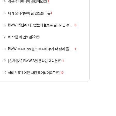
검은색 디펜더에 꽂혔어요
4
1
내가 오너리뷰에 글 안쓰는 이유
5
1
BMW 15년째 타고있는데 볼보로 넘어가면 후회할까요 ?
6
6
애 요즘 왜 안보임??
7
BMW 수리비 vs 볼보 수리비 누가 더 많이 들까요 ㅎ
8
1
[신차출시] BMW 8월 온라인 에디션
9
1
하데스 911 이쁜 사진 찍어왔어요^^
10
10