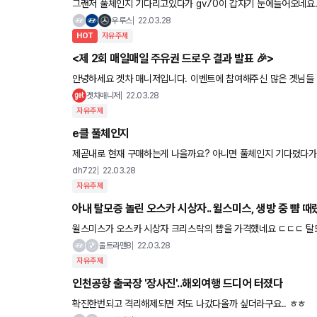
그랜저 풀체인지 기다리고있다가 gv70이 갑자기 눈에들어오네요
지싶은데 gv70 견적을짜보니 2.5 후륜에 하이테크패키지, 썬루프
우루스
22.03.28
HOT
자유주제
<제 2회 매일매일 주유권 드로우 결과 발표 🎉>
안녕하세요 겟차 매니저입니다. 이벤트에 참여해주신 많은 겟님들 덕분에 제 2회 드로우는 총 6명의 겟님들이 주유
권을 받게 되었습니다. ^^ 과연 제 2회 매일매일 주유권 드로
겟차매니저
22.03.28
자유주제
e클 풀체인지
제곧내로 현재 구매하는게 나을까요? 아니면 풀체인지 기다렸다가
dh722
22.03.28
자유주제
아내 탈모증 놀린 오스카 시상자.. 윌스미스, 생방 중 뺨 때
윌스미스가 오스카 시상자 크리스락의 뺨을 가격했네요 ㄷㄷㄷ 탈모증으로 스트레스받고있는 와이프를 조롱해서 그랬다는데 ㄷㄷ 그리
고 남우주연상 수상을 했네요 .. 크리스락 - 흑인 아카데미상 만들
울트라맨8
22.03.28
자유주제
인천공항 출국장 '장사진'..해외여행 드디어 터졌다
확진한번되고 격리해제되면 저도 나갔다올까 싶더라구요.. ㅎㅎ