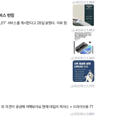
4
2
1,386
비스 런칭
TLEY’ 서비스를 개시한다고 28일 밝혔다. 이와 함
시장을 새롭게
4
4
1,493
3
12
1,340
6
10
1,725
0
14
1,980