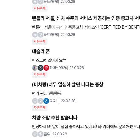
울트라맨8
22.03.28
자유주제
벤틀리 서울, 신차 수준의 서비스 제공하는 인증 중고차 서
벤틀리 서울이 공식 인증중고차 서비스인 ‘CERTIFIED BY BEN
께 동대문에 위치한 서울 강북 벤틀리타워에 인증중고차 전용 전
울트라맨8
22.03.28
자유주제
테슬라 폰
머스크형 같이가요^^
하데스992s
22.03.28
자유주제
(비차량)너무 열심히 살면 나타는 증상
먼가 짠....🤣🤣🤣
요요기
22.03.28
자유주제
차량 조합 추천 받습니다
안녕하세요! 날이 점점 좋아지고 있네요! 타 카페에도 문의해봤으나 또 의견이 궁금해 여쭤보아요 현재 데일리 렉서스 + 드라이브용 71
8gts 운행중입니다 9월이면 계약해뒀던 911 4 gt
둡우
22.03.28