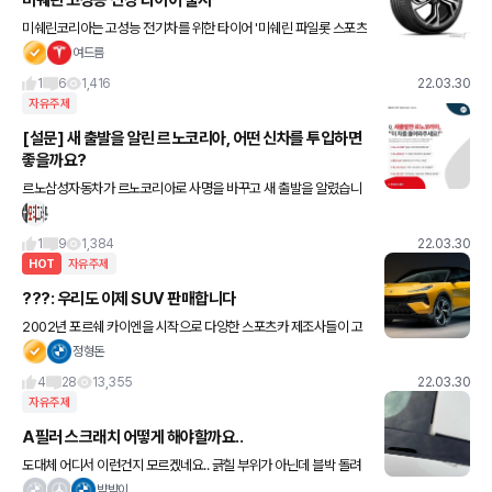
미쉐린 고성능 신상 타이어 출시
미쉐린코리아는 고성능 전기차를 위한 타이어 '미쉐린 파일롯 스포츠
EV(MICHELIN Pilot Sport EV)'를 출시했다고 30일 밝혔다. 미쉐
여드름
린 파일롯 스포츠 EV'는 미쉐린이 고성능 전
1
6
1,416
22.03.30
자유주제
[설문] 새 출발을 알린 르노코리아, 어떤 신차를 투입하면
좋을까요?
르노삼성자동차가 르노코리아로 사명을 바꾸고 새 출발을 알렸습니
다. 세롭게 출발한 르노코리아에서 만나보고 싶은 신차는 무엇인가
요? 설문은 아래 링크에서 참여하실 수 있습니다! 댓글로 선택한 이유
1
9
1,384
22.03.30
도
HOT
자유주제
???: 우리도 이제 SUV 판매합니다
2002년 포르쉐 카이엔을 시작으로 다양한 스포츠카 제조사들이 고
성능 SUV를 출시 할 동안 마이웨이로 뚝심있게 경량화 스포츠카만
정형돈
고집했던 로터스 이런 로터스가 갑자기 SUV를 내놓았습니다.
4
28
13,355
22.03.30
자유주제
A필러 스크래치 어떻게 해야할까요..
도대체 어디서 이런건지 모르겠네요.. 긁힐 부위가 아닌데 블박 돌려
봐도 나오는것도 없구요.. 테러가 아닌가 싶습니다. 완전 무사고 차량
뱜뱜이