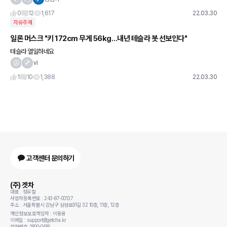
인데 뭔지 모르겠어요 ㅜ 차량은 e클래스 인데, 이런 경우 있
0
12
1,617
22.03.30
자유주제
일론 머스크 "키 172cm 무게 56kg…내년 테슬라 봇 선보인다"
테슬라 열일하네요
vi
1
10
1,388
22.03.30
고객센터 문의하기
(주) 겟차
대표 : 정유철
사업자등록번호 : 243-87-00137
주소 : 서울특별시 강남구 삼성로91길 32 10층, 11층, 12층
개인정보보호책임자 : 이동용
이메일 : support@getcha.kr
전화번호: 1800-0456