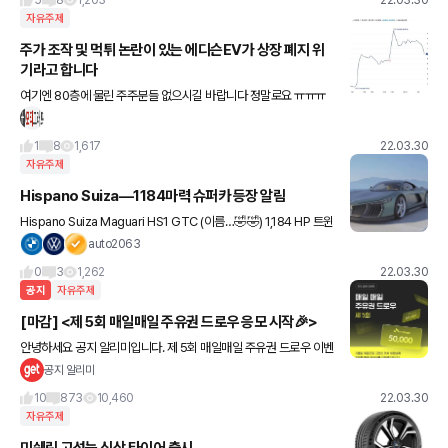
5
8
1,203
22.03.30
자유주제
주가 조작 및 먹튀 논란이 있는 에디슨EV가 상장 폐지 위
기라고 합니다
여기엔 80층에 물린 주주분들 없으시길 바랍니다 정말로요 ㅠㅠㅠ
1
8
1,617
22.03.30
자유주제
Hispano Suiza—1184마력 슈퍼카 등장 알림
Hispano Suiza Maguari HS1 GTC (이름…🤣🤣) 1,184 HP 트윈
터보 V10 양산을 알렸습니다. 스위스에 회사 Hispano Suiza는 Ma
auto2063
guari HS1 GTC
0
3
1,262
22.03.30
공지
자유주제
[마감] <제 5회 매일매일 주유권 드로우 응모 시작🎉>
안녕하세요 공지 알리미입니다. 제 5회 매일매일 주유권 드로우 이벤
트가 시작되었습니다. <드로우 응모 방법> [STEP 1] 매일 아침 10
공지 알리미
시에 올라오는 <응모 게시글> 클릭 [STEP 2] "응
10
873
10,460
22.03.30
자유주제