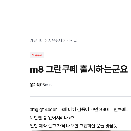
차량탐색
혜택
커뮤니티
오너
커뮤니티
자유주제
게시글
자유주제
m8 그란쿠페 출시하는군요
용가리95
Lv
10
amg gt 4door 63에 비해 갈증이 크던 840i 그란쿠페..
이번엔 좀 없어지려나요?