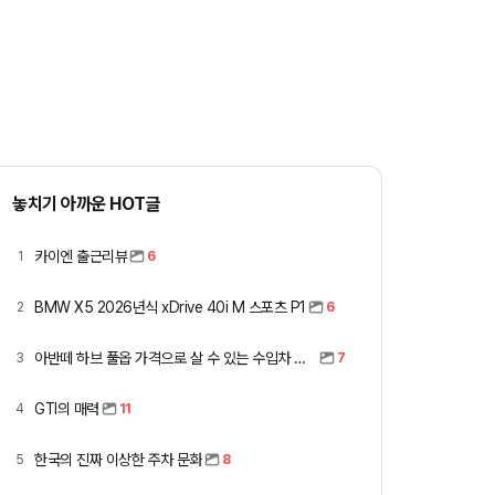
무료 견적받기
놓치기 아까운 HOT글
카이엔 출근리뷰
1
6
BMW X5 2026년식 xDrive 40i M 스포츠 P1
2
6
아반떼 하브 풀옵 가격으로 살 수 있는 수입차 모아봤습니다 (중고 포함)
3
7
GTI의 매력
4
11
한국의 진짜 이상한 주차 문화
5
8