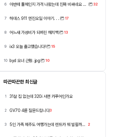
아반떼 풀체인지 가격 나왔는데 진짜 비싸네요 ㅎㅎ
6
32
하데스 911 엔진오일 이야기. . .
7
17
어느새 가성비가 되버린 해치백
8
13
ix3 오늘 출고했습니다!
9
15
byd 오너 근황. jpg
10
10
따끈따끈한 최신글
31살 집 없는데 320i 사면 카푸어인가요
1
GV70 4륜 질문드립니다
2
3
5인 가족 제주도 여행가는데 렌트카 뭐 빌릴까요 ㅎ
3
2