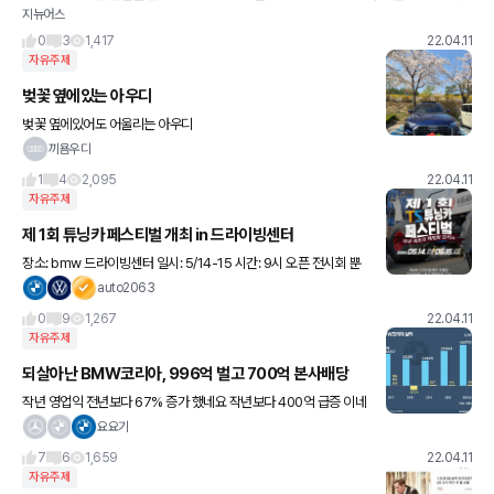
지뉴어스
텍시 프로모션 같은건 미리 어느정도선 합의하고 가계약 거시는게 좋나요? 추가로 딜러
서비스 같은것도 미리 어느
0
3
1,417
22.04.11
자유주제
벚꽃 옆에있는 아우디
벚꽃 옆에있어도 어울리는 아우디
끼욤우디
1
4
2,095
22.04.11
자유주제
제 1회 튜닝카 페스티벌 개최 in 드라이빙센터
장소: bmw 드라이빙센터 일시: 5/14-15 시간: 9시 오픈 전시회 뿐
만 아니라 전시차 모두 드라이빙센터 트랙 체험도 가능하고 오프로드
auto2063
체험 등 다양한 프로그램을 운영하려고 한 답니다.
0
9
1,267
22.04.11
자유주제
되살아난 BMW코리아, 996억 벌고 700억 본사배당
작년 영업익 전년보다 67% 증가 했네요 작년보다 400억 급증 이네
요
요요기
7
6
1,659
22.04.11
자유주제