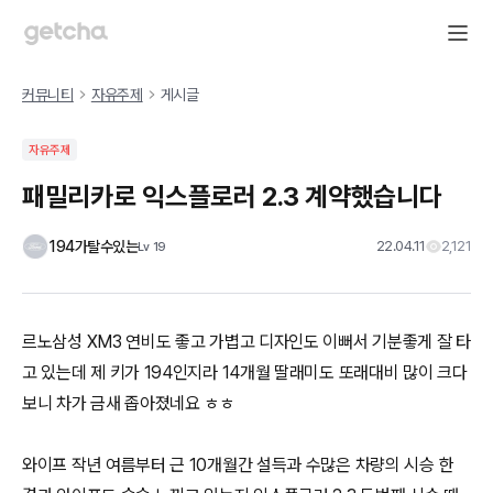
커뮤니티
자유주제
게시글
자유주제
패밀리카로 익스플로러 2.3 계약했습니다
194가탈수있는
22.04.11
2,121
Lv
19
르노삼성 XM3 연비도 좋고 가볍고 디자인도 이뻐서 기분좋게 잘 타
고 있는데 제 키가 194인지라 14개월 딸래미도 또래대비 많이 크다
보니 차가 금새 좁아졌네요 ㅎㅎ
와이프 작년 여름부터 근 10개월간 설득과 수많은 차량의 시승 한