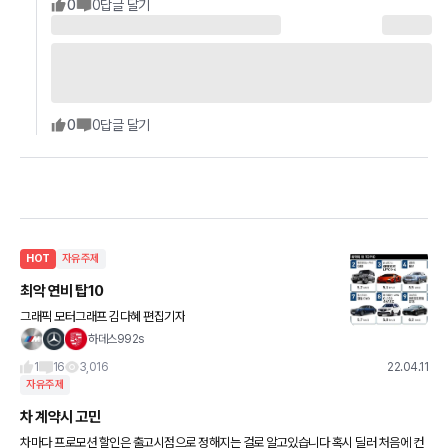
0
0
답글 달기
0
0
답글 달기
HOT
자유주제
최악 연비 탑10
그래픽 모터그래프 김다혜 편집기자
하데스992s
1
16
3,016
22.04.11
자유주제
차 계약시 고민
차마다 프로모션 할인은 출고시점으로 정해지는 걸로 알고있습니다 혹시 딜러 처음에 컨