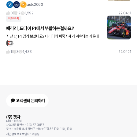
려 있는 셈 ㅎㅎ 최고 시속 32km/h 기존 허머 3배 크기에 부피는 2
auto2063
7배…🤣 길이 14미터 폭 6미터 높이 6.6
0
12
1,592
22.04.11
자유주제
페라리, 드디어 F1에서 부활하는걸까요?
지난 밤, F1 경기 보셨나요? 페라리의 파죽지세가 계속되는 가운데
레드불은 시즌 초반부터 혼란에 빠진 모습입니다.
1
3
1,433
22.04.11
고객센터 문의하기
(주) 겟차
대표 : 정유철
사업자등록번호 : 243-87-00137
주소 : 서울특별시 강남구 삼성로91길 32 10층, 11층, 12층
개인정보보호책임자 : 이동용