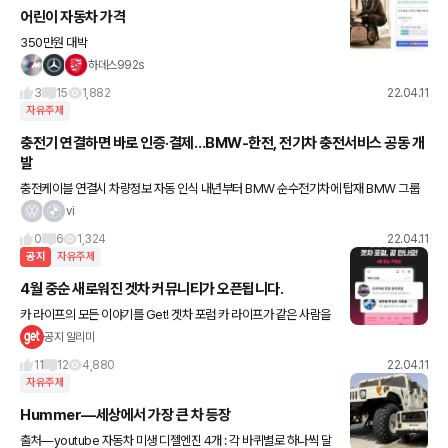
어린이 자동차 가격
350만원 대박
하데스992s
3
15
1,882
22.04.11
자유주제
충전기 연결하면 바로 인증·결제…BMW-한전, 전기차 충전서비스 공동 개
발
충전케이블 연결시 차량정보 자동 인식 내년부터 BMW 순수전기차에 탑재 BMW 그룹
코리아가 인천 영종도 BMW 드라이빙 센터에서 한국전력과 차세대 전기차 충전서비스
vi
‘플러그 앤 차지(PnC)’
0
6
1,324
22.04.11
공지
자유주제
4월 중순 새로워진 겟차 커뮤니티가 오픈됩니다.
카 라이프의 모든 이야기를 Get! 겟차 포럼 카 라이프가 같은 사람을
만난 적 있나요? 우리는 자동차라는 관심사로 모였지만 내 차 관리,
공지 알리미
드라이빙, 세차, 튜닝 등 카 라이프 취향은 모두 다 다
11
12
4,880
22.04.11
자유주제
Hummer—세상에서 가장 큰 차 등장
출처—youtube 자동차 미생 디젤엔진 4개 : 각 바퀴별로 하나씩 달