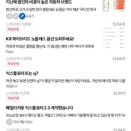
지난해 법인차 비중이 높은 자동차 브랜드
법인차로 고가 수입차 많이 팔렸네요 요즘은 거의 매년 ‘무늬만 회사
차’ 라고 하네요😅
요요기
5
9
1,850
22.04.12
자유주제
K8 하이브리드 노블레스 옵션 도와주세요!
차량과 트림은 결정을 했는데.. 이 옵션은 매번 너무 머리가 아프네
Pasu
요..!! 옵션 추천 부탁드립니다!! 운행을 많이 하진않고 갓난아이 한명
있어서 드라이브와이즈는 제외하고 컴포트+프리미엄은 넣을
0
11
1,676
22.04.12
자유주제
익스플로러 또는 q7
차만 놓고 보면 당연히 q7이 좋은거 알지만 예산이 부담이네요.. 작년에 와이프 차로 이클
과일장수
을 질렀더니 예산이 부담 스럽습니다 최근 애들이랑 캠핑도 다니면서 익스플로러가 끌렸
는데 와이프가
1
6
1,515
22.04.11
자유주제
패밀리카로 익스플로러 2.3 계약했습니다
르노삼성 XM3 연비도 좋고 가볍고 디자인도 이뻐서 기분좋게 잘 타고 있는데 제 키가 19
4인지라 14개월 딸래미도 또래대비 많이 크다보니 차가 금새 좁아졌네요 ㅎㅎ 와이프 작
194가탈수있는
년 여름부터 근 10
0
9
2,121
22.04.11