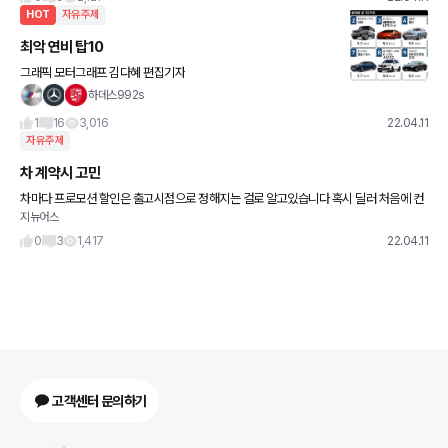
HOT
자유주제
최악 연비 탑10
그래픽 모터그래프 김다혜 편집기자
하데스992s
1
16
3,016
22.04.11
자유주제
차 계약시 고민
차마다 프로모션 할인은 출고시점으로 정해지는 걸로 알고있습니다 혹시 딜러 처음에 컨
지뉴어스
텍시 프로모션 같은건 미리 어느정도선 합의하고 가계약 거시는게 좋나요? 추가로 딜러
서비스 같은것도 미리 어느
0
3
1,417
22.04.11
고객센터 문의하기