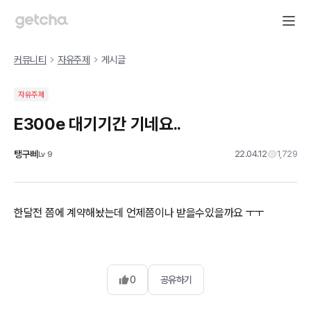
커뮤니티
자유주제
게시글
자유주제
E300e 대기기간 기네요..
탱구삐
22.04.12
1,729
Lv
9
한달전 쯤에 계약해놨는데 언제쯤이나 받을수있을까요 ㅜㅜ
0
공유하기