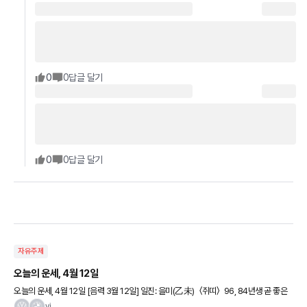
0
0
답글 달기
0
0
답글 달기
자유주제
오늘의 운세, 4월 12일
오늘의 운세, 4월 12일 [음력 3월 12일] 일진: 을미(乙未) 〈쥐띠〉 96, 84년생 곧 좋은
기회가 올 것이니 막힘이 있어도 좌절하지 마라. 72년생 현실의 벽에 부딪치게 된다. 돈
vi