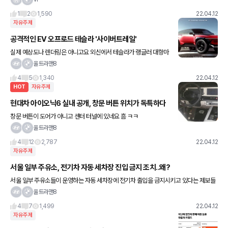
1
2
1,590
22.04.12
자유주제
공격적인 EV 오프로드 테슬라 '사이버트레일'
실제 예상도나 렌더링은 아니고요 외신에서 테슬라가 랭글러 대항마
를 만든다면 이런모습일까? 하는거라네요 ㅎㅎ
울트라맨8
4
5
1,340
22.04.12
HOT
자유주제
현대차 아이오닉6 실내 공개, 창문 버튼 위치가 독특하다
창문 버튼이 도어가 아니고 센터 터널에 있네요 흠 ㅋㅋ
울트라맨8
4
12
2,787
22.04.12
자유주제
서울 일부 주유소, 전기차 자동 세차장 진입 금지 조치..왜?
서울 일부 주유소들이 운영하는 자동 세차장에 전기차 출입을 금지시키고 있다는 제보들
이 11일 데일리카에 접수됐다. 동작구와 성동구 등에서 이와 같은 현상이 발생되고 있다
울트라맨8
는 것이 제보자들의 설명이다.
4
7
1,499
22.04.12
자유주제