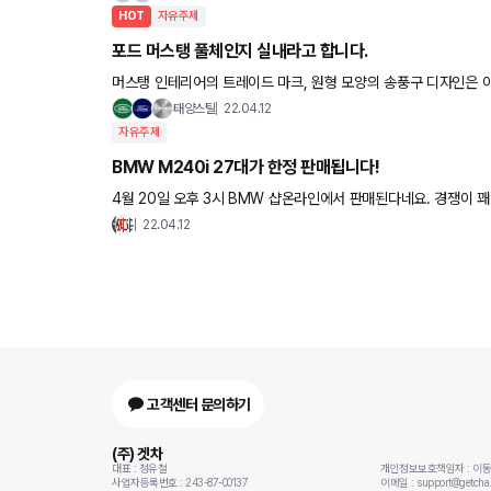
HOT
자유주제
포드 머스탱 풀체인지 실내라고 합니다.
머스탱 인테리어의 트레이드 마크, 원형 모양의 송풍구 디자인은 
태양스틸
22.04.12
자유주제
BMW M240i 27대가 한정 판매됩니다!
4월 20일 오후 3시 BMW 샵온라인에서 판매된다네요. 경쟁이 꽤
보여주실 준비 되셨나요?
22.04.12
고객센터 문의하기
(주) 겟차
대표 : 정유철
개인정보보호책임자 : 이
사업자등록번호 : 243-87-00137
이메일 : support@getcha.