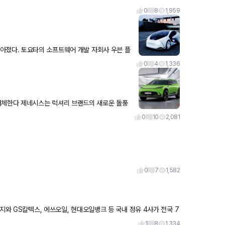
0
8
1,959
아졌다. 토요타의 소프트웨어 개발 자회사 우븐 플
신 저가의 카메
0
4
1,336
 새로운 돌풍
대차 산하의 이 브랜드
0
10
2,081
0
7
1,582
지와 GS칼텍스, 에쓰오일, 현대오일뱅크 등 국내 정유 4사가 전국 7
1
8
1,334