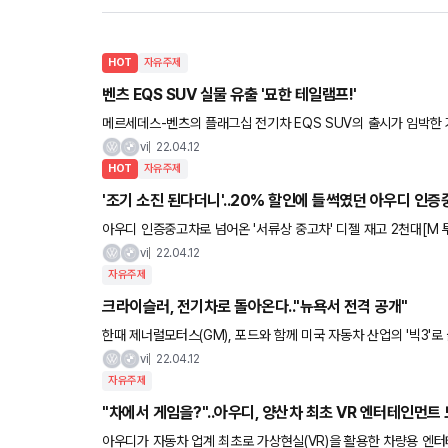
HOT
자유주제
벤츠 EQS SUV 실물 유출 '묘한 테일램프!'
메르세데스-벤츠의 플래그십 전기차 EQS SUV의 출시가 임박한 가운
EQ 라인업의 디자인 요소를 고스란히 적용한 모습이다. 곡선형 보
vi
22.04.12
HOT
자유주제
'조기 소진 된다더니'..20% 할인에 들썩였던 아우디 인증
아우디 인증중고차로 넘어온 '서류상 중고차' 디젤 재고 2천대[M
의 '무주행 중고차'가 아직 완판되지 못하고 재고 정리 중인 것으
vi
22.04.12
자유주제
크라이슬러, 전기차로 돌아온다.."뉴욕서 전격 공개"
한때 제너럴모터스(GM), 포드와 함께 미국 자동차 산업의 '빅3'로 
티스 산하 크라이슬러는 오는 15일(현지시간) 개막하는 '2022 
vi
22.04.12
자유주제
"차에서 게임을?"..아우디, 양산차 최초 VR 엔터테인먼트
아우디가 자동차 업계 최초로 가상현실(VR)을 활용한 차량용 엔터테인먼트