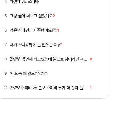
아반떼 vs. 쏘나타
4
그냥 글이 써보고 싶었어요
5
2
검은색 디펜더에 꽂혔어요
6
1
내가 오너리뷰에 글 안쓰는 이유
7
1
BMW 15년째 타고있는데 볼보로 넘어가면 후회할까요 ?
8
6
애 요즘 왜 안보임??
9
BMW 수리비 vs 볼보 수리비 누가 더 많이 들까요 ㅎ
10
1