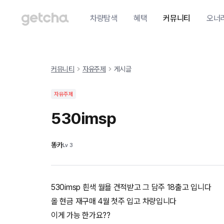
차량탐색
혜택
커뮤니티
오너
커뮤니티
자유주제
게시글
자유주제
530imsp
똥카
Lv
3
530imsp 흰색 월욜 견적받고 그 담주 18출고 입니다
올 현금 재구매 4월 첫주 입고 차량입니다
이게 가능 한가요??