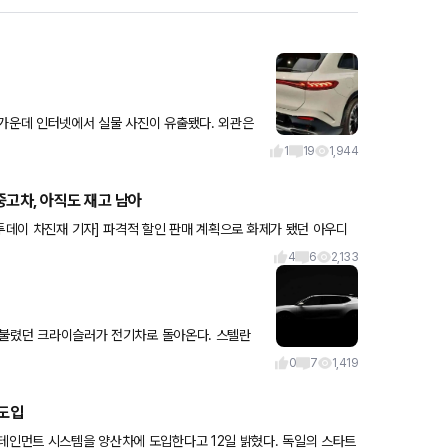
데 인터넷에서 실물 사진이 유출됐다. 외관은
디 패널, 주간주행
1
19
1,944
중고차, 아직도 재고 남아
 투데이 차진재 기자] 파격적 할인 판매 계획으로 화제가 됐던 아우디
4
6
2,133
불렸던 크라이슬러가 전기차로 돌아온다. 스텔란
뉴욕오토쇼'를
0
7
1,419
 도입
 시스템을 양산차에 도입한다고 12일 밝혔다. 독일의 스타트