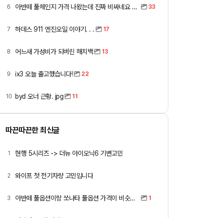
아반떼 풀체인지 가격 나왔는데 진짜 비싸네요 ㅎㅎ
6
33
하데스 911 엔진오일 이야기. . .
7
17
어느새 가성비가 되버린 해치백
8
13
ix3 오늘 출고했습니다!
9
22
byd 오너 근황. jpg
10
11
따끈따끈한 최신글
현행 5시리즈 -> 더뉴 아이오닉6 기변고민
1
와이프 첫 전기차량 고민입니다
2
아반떼 풀옵션이랑 쏘나타 풀옵션 가격이 비슷하네요
3
1