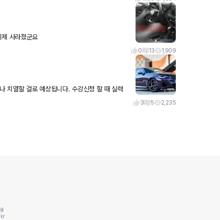
이제 사라졌군요
0
13
1,909
나 치열할 걸로 예상됩니다. 수강신청 할 때 실력
3
5
2,235
동용
kr