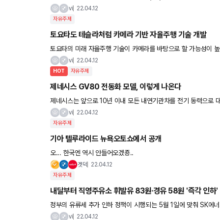
업 홀로라이드와 함께 개발된 해당 기술은 게임, 영화, 인터랙티브
vi
22.04.12
자유주제
토요타도 테슬라처럼 카메라 기반 자율주행 기술 개발
토요타의 미래 자율주행 기술이 카메라를 바탕으로 할 가능성이 높
래닛(Woven Planet)은 최근 레이더, 라이다 등의 고가 센서 대
vi
22.04.12
HOT
자유주제
제네시스 GV80 전동화 모델, 이렇게 나온다
제네시스는 앞으로 10년 이내 모든 내연기관차를 전기 동력으로 대체한다 제네시스는 럭셔리 브랜드의
을 예고하는 독보적 전기차 GV60 출시를 신중하게 준비했다. 현
vi
22.04.12
자유주제
기아 텔루라이드 뉴욕오토쇼에서 공개
오... 한국엔 역시 안들어오겠죵..
겟덕
22.04.12
자유주제
내달부터 직영주유소 휘발유 83원·경유 58원 '즉각 인하'
정부의 유류세 추가 인하 정책이 시행되는 5월 1일에 맞춰 SK에너
60개 직영주유소에서 유류세 추가 인하분을 반영한다. 대한석
vi
22.04.12