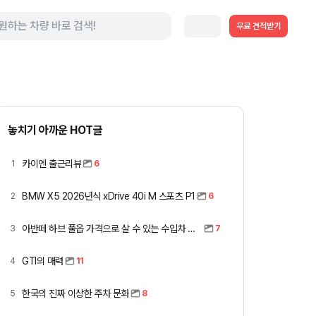
무료 견적받기
놓치기 아까운 HOT글
카이엔 출근리뷰
1
6
BMW X5 2026년식 xDrive 40i M 스포츠 P1
2
6
아반떼 하브 풀옵 가격으로 살 수 있는 수입차 모아봤습니다 (중고 포함)
3
7
GTI의 매력
4
11
한국의 진짜 이상한 주차 문화
5
8