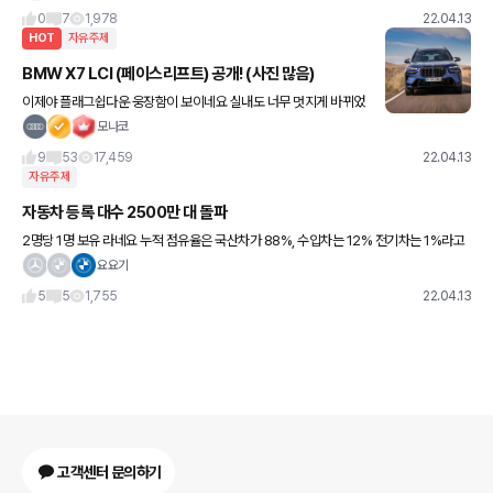
0
7
1,978
22.04.13
HOT
자유주제
BMW X7 LCI (페이스리프트) 공개! (사진 많음)
이제야 플래그쉽다운 웅장함이 보이네요 실내도 너무 멋지게 바뀌었
습니다 ^^ 페리전 모델 대기중인분들 기다렸다가 LCI로 받아도 좋을
모나코
거 같습니다 개인적으로 저는 너무 마음에 드네요 X
9
53
17,459
22.04.13
자유주제
자동차 등록 대수 2500만 대 돌파
2명당 1명 보유 라네요 누적 점유율은 국산차가 88%, 수입차는 12% 전기차는 1%라고
하네요
요요기
5
5
1,755
22.04.13
고객센터 문의하기