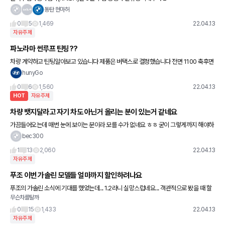
월 19,454대보다 28.1% 증가, 2021년 3월 27,297대보다 8.7%
동탄 현마허
감소한 24,917대로 집계됐으며 3월까지 1분기
0
5
1,469
22.04.13
자유주제
파노라마 썬루프 틴팅??
차량 계약하고 틴팅알아보고 있습니다 제품은 버택스로 결정했습니다 전면 1100 축후면
900 근데 파노라마썬루프를 결정을 못했습니다 900? 700? 농도는 어떻게 쓰시나
hunyGo
요???
0
6
1,560
22.04.13
HOT
자유주제
차량 뱃지달라고 자기 차도 아닌거 올리는 분이 있는거 같네요
가끔들어오는데 매번 눈에 보이는 분이라 모를 수가 없네요 ㅎㅎ 굳이 그렇게까지 해야하
나... 하는 생각이 드네요
bec300
1
13
2,060
22.04.13
자유주제
푸조 이번 가솔린 모델들 얼마까지 할인하려나요
푸조의 가솔린 소식에 기대를 했었는데... 1.2라니 실망스럽네요... 객관적으로 봤을 때 할
무슨차를탈까
인 없이는 대안 차량들이 워낙 많아서 프로모션이 클 것으로 예상하긴 합니다. 반도체 대
란도 슬슬 괜찮아
0
15
1,433
22.04.13
자유주제