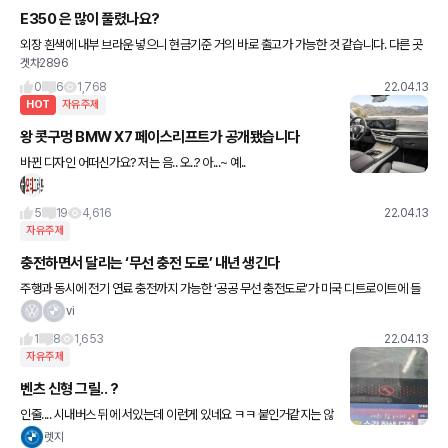
E350 은 많이 풀렸나요?
외장 흰색에 내부 브라운 넣으니 현금기준 거의 바로 출고가 가능한 것 같습니다. 다른 곳
겟차2896
에서 1월에 견적 냈을때는 지금 계약 안하면 평생 못받는다고 했는데 ㅋㅋ 물량이 풀린건
가요? 아니면 이슈가
0
6
1,768
22.04.13
HOT
자유주제
왕 콧구멍 BMW X7 페이스리프트가 공개됐습니다
바뀐 디자인 어떠신가요? 저는 음.. 오..? 아...~ 예..
5
19
4,616
22.04.13
자유주제
충전하면서 달리는 ‘무선 충전 도로’ 내년 생긴다
주행과 동시에 전기 연료 충전까지 가능한 ‘공공 무선 충전도로’가 미국 디트로이트에 들
어설 예정이다. 미국 매체 인사이더에 따르면 해당 공공도로는 1.6km 길이로 2023년까
vi
지 완공을 목표로 하
1
8
1,653
22.04.13
자유주제
벤츠 신형 그릴.. ?
인줄.... 시내버스 뒤에 서있는데 이런게 있네요 ㅋㅋ 붙인거같지는 않
은데...
렛지