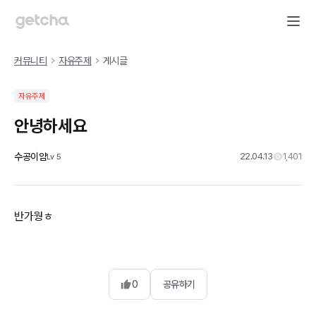
커뮤니티
자유주제
게시글
자유주제
안녕하세요
수공이얌
22.04.13
1,401
Lv
5
반가웡ㅎ
0
공유하기