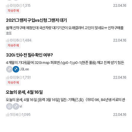
1일부터 기
0
0
1,315
22.04.16
자유주제
2021그랜저 구입vs신형 그랜저 대기
올해 신차구매 예정인데 국산차량 대기기간이 오래걸려서 고민이 많네요ㅠ 신차구매를
호또
마음먹으니 하루라도 빨리 차를 받고 싶은데 신형 그랜저를 기다리자니 각종 결합의 마루
타가 되고싶지않고 ㅠ 신차구매부터
0
6
1,484
22.04.16
자유주제
320i 인수전 필수확인 여부?
4개월의 기다림끝에 320i msp 퍼포먼스(p0-1) p0-1(현존 풀옵) 재고 진짜 받기 힘든
데 정말 운좋게 배차됐습니다. HUD나 전동트렁크, 반자율 등 안빠져서 기쁘네요.. 수입차
JBLee
처음
0
9
1,751
22.04.16
자유주제
오늘의 운세, 4월 16일
오늘의 운세, 4월 16일 [음력 3월 16일] 일진: 기해(己亥) 〈쥐띠〉 96, 84년생 서로의 관
계에 발전이 있을 것이다. 아주 특별한 일이 기다리고 있다. 72년생 예상치도 않았던 일
vi
1
4
1,095
22.04.16