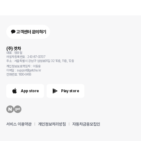
고객센터 문의하기
(주) 겟차
대표 : 정유철
사업자등록번호 : 243-87-00137
주소 : 서울특별시 강남구 삼성로91길 32 10층, 11층, 12층
개인정보보호책임자 : 이동용
이메일 : support@getcha.kr
전화번호: 1800-0456
App store
Play store
서비스 이용약관
개인정보처리방침
자동차금융모집인