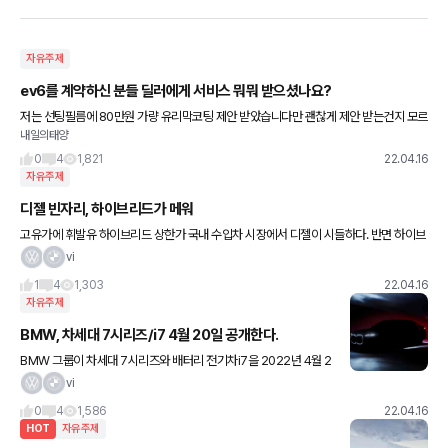
자유주제
ev6를 계약하신 분들 딜러에게 서비스 뭐뭐 받으셨나요?
저는 선팅필름에 80만원 가량 유리막코팅 제안 받았습니다만 괜찮게 제안 받는건지 모르
내일의태양
겠네요. 블박은 빌트인캠 들어가서 필요 없구요.
0
4
1,821
22.04.16
자유주제
디젤 빈자리, 하이브리드가 메워
고유가에 휘발유 하이브리드 상한가 국내 수입차 시장에서 디젤이 시들하다. 반면 하이브
리드는 존재감이 더욱 높아지고 있다. 16일 한국수입차협회 연료별 통계에 따르면 지난해
vi
1분기 수입차 시
1
4
1,303
22.04.16
자유주제
BMW, 차세대 7시리즈/i7 4월 20일 공개한다.
BMW 그룹이 차세대 7시리즈와 배터리 전기차i7을 2022년 4월 2
0일 오후 2시(현지 시간) 공개할 예정이다. 이 세계 최초 공개는 bm
vi
wgroup.com 에서 BMW Press Streami
0
4
1,586
22.04.16
HOT
자유주제