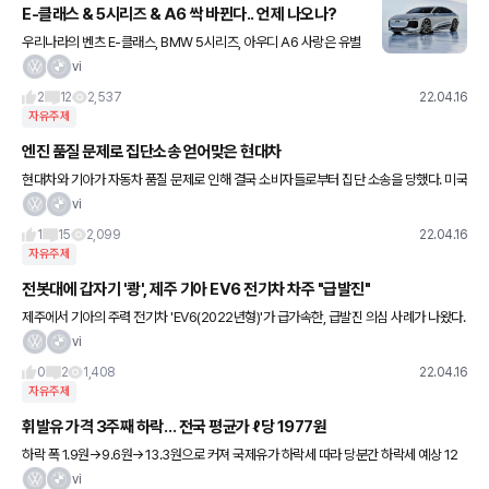
E-클래스 & 5시리즈 & A6 싹 바뀐다.. 언제 나오나?
우리나라의 벤츠 E-클래스, BMW 5시리즈, 아우디 A6 사랑은 유별
나다. 유럽 본토에서는 비즈니스를 위한 용도로 이용되는 고급차지만
vi
국내에서는 개인 출퇴근부터 마트 장보기용까지 다양한 용도로 판
2
12
2,537
22.04.16
자유주제
엔진 품질 문제로 집단소송 얻어맞은 현대차
현대차와 기아가 자동차 품질 문제로 인해 결국 소비자들로부터 집단 소송을 당했다. 미국
자동차 리뷰 사이트 카컴플레인츠는 12일(현지시간) 8명의 현대차·기아 소유주가 회사를
vi
상대로 집단 소송을
1
15
2,099
22.04.16
자유주제
전봇대에 갑자기 '쾅', 제주 기아 EV6 전기차 차주 "급발진"
제주에서 기아의 주력 전기차 'EV6(2022년형)'가 급가속한, 급발진 의심 사례가 나왔다.
차주는 가속 페달을 밟지 않았음에도 'EDR(Event Data Recorder·사고기록장치)' 가속
vi
페
0
2
1,408
22.04.16
자유주제
휘발유 가격 3주째 하락… 전국 평균가 ℓ당 1977원
하락 폭 1.9원→9.6원→13.3원으로 커져 국제유가 하락세 따라 당분간 하락세 예상 12
일 서울 시내 한 주유소 모습. 정부는 국내 휘발유 가격 안정을 위해 유류세 인하 폭을 내달
vi