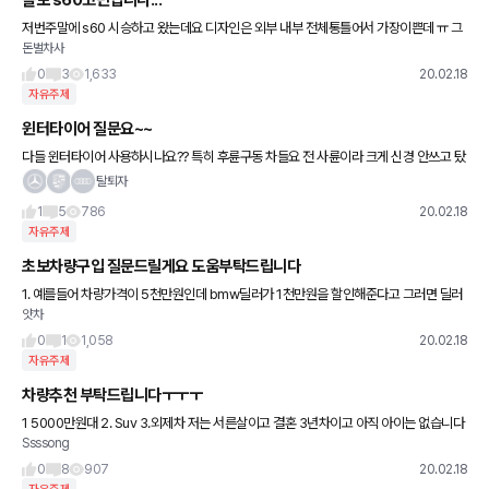
볼보 s60고민입니다...
저번주말에 s60 시승하고 왔는데요 디자인은 외부 내부 전체통틀어서 가장이쁜데 ㅠ 그
돈벌차사
놈의 소음이 상당히거슬리네요 ㅠㅠ 알고보니 이중접합차음유리도 아니더군요 ㅠㅠ 외
부소리가 시끄러우면 그대로 소리
0
3
1,633
20.02.18
자유주제
윈터타이어 질문요~~
다들 윈터타이어 사용하시나요?? 특히 후륜구동 차들요 전 사륜이라 크게 신경 안쓰고 탔
는데 때마침 올해 눈 안오다 그제 어제 엄청 퍼붓고 와이프 차 바꾸는게 휴륜이라 궁금해
탈퇴자
서요 ㅎ
1
5
786
20.02.18
자유주제
초보차량구입 질문드릴게요 도움부탁드립니다
1. 예를들어 차량가격이 5천만원인데 bmw딜러가 1천만원을 할인해준다고 그러면 딜러
얏차
가 제시한 금융프로그램을 따라가야 하는건가요? 2. 선수금을 낼때 내가 페이백 받을수있
는 카드사용(일시불)으로
0
1
1,058
20.02.18
자유주제
차량추천 부탁드립니다ㅜㅜㅜ
1 5000만원대 2. Suv 3.외제차 저는 서른살이고 결혼 3년차이고 아직 아이는 없습니다
Ssssong
ㅜㅜ 차량을 구매하고자하는데 suv는 좋아하고 국내차는 마음이가지 않으니 ㅜㅜㅜ 살
수있는 차
0
8
907
20.02.18