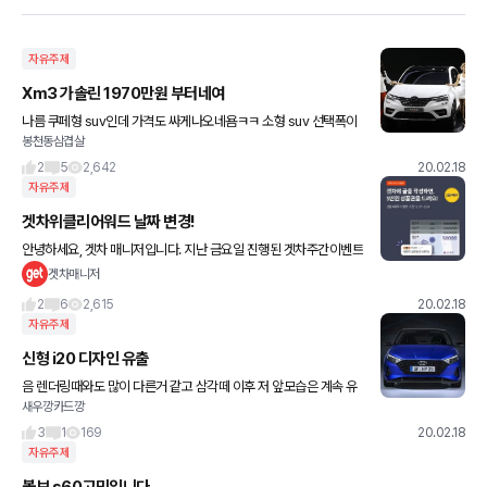
자유주제
Xm3 가솔린 1970만원 부터네여
나름 쿠페형 suv인데 가격도 싸게나오네욤ㅋㅋ 소형 suv 선택폭이
봉천동삼겹살
점점 더 넓어지는듯 - 일 르노삼성에 따르면 XM3 최저트림인 1.6ℓ
가솔린 2륜구동 SE는 1970만원, 최고트림인 1.3
2
5
2,642
20.02.18
자유주제
겟차위클리어워드 날짜 변경!
안녕하세요, 겟차 매니저입니다. 지난 금요일 진행된 겟차주간이벤트
첫번째 당첨자 공지, 잘 받아보셨나요? 다름이 아니라, 회원 여러분께
겟차매니저
빠른 선물 증정 등을 통한 이벤트 만족도 향상을 위해 이번
2
6
2,615
20.02.18
자유주제
신형 i20 디자인 유출
음 렌더링때와도 많이 다른거 같고 삼각떼 이후 저 앞모습은 계속 유
새우깡카드깡
지되네요 내부적으로는 만족이었던건가? 전작에서 오히려 후퇴한
느낌입니다 -보배펌
3
1
169
20.02.18
자유주제