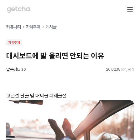
커뮤니티
자유주제
게시글
자유주제
대시보드에 발 올리면 안되는 이유
말복님
20.02.18
1,744
Lv
20
고관절 탈골 및 대퇴골 폐쇄골절