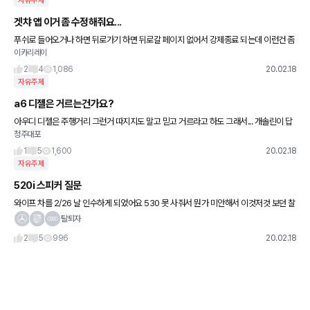
자유주제
겟챠 앱 이거좀 수정해줘요...
푸쉬로 들어오거나 하면 뒤로가기 하면 뒤로갈 페이지 없어서 강제종료 되는데 이런건 좀
이카리레이
고쳐주세요;;; 아마추어가 만든것도 아니고;;
2
4
1,086
20.02.18
자유주제
a6 디젤은 거르는건가요?
아우디 디젤은 주행거리 그런거 따지지도 말고 믿고 거르라고 하도 그래서... 개솔린이 답
청주대포
인가요? 신형 a6 구매하려는데 고민이 되네요
1
5
1,600
20.02.18
자유주제
520i 스피커 질문
와이프 차를 2/26 날 인수하게 되었어요 530 못 사줘서 뭔가 미안해서 이것저것 보던 찰
나에.. 스피커 업그레이드를 해주라는 추천을 받아서요 기본으로 들어있는 스피커 음질이
탈퇴자
별론가요??? 유
2
5
996
20.02.18