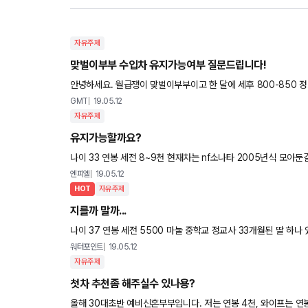
자유주제
맞벌이부부 수입차 유지가능여부 질문드립니다!
안녕하세요. 월급쟁이 맞벌이부부이고 한 달에 세후 800-850
었는데, 기존에 타던 리스차량 만기가 다가오면서 국산 SUV보다
GMT
19.05.12
자유주제
유지가능할까요?
나이 33 연봉 세전 8~9천 현재차는 nf소나타 2005년식 모아
해요 빚은.. 8천정도 있는상태(집 2억5천 중 잔여 대출) 와
엔피엘
19.05.12
HOT
자유주제
지를까 말까...
나이 37 연봉 세전 5500 마눌 중학교 정교사 33개월된 딸 하나
는 차 팔면 4000만원 현금 있음 원래 랭글러 사려고
워터포인트
19.05.12
자유주제
첫차 추천좀 해주실수 있나용?
올해 30대초반 예비신혼부부입니다. 저는 연봉 4천, 와이프는 연