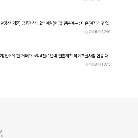
2
6
1,746
3평집소유(현 거래가 5억4천) 1년내 결혼계획 와이프될사람 연봉 대
라
1
8
1,375
동용
kr