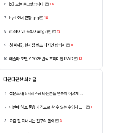
ix3 오늘 출고했습니다!
6
14
byd 오너 근황. jpg
7
10
m340i vs e300 amg라인
8
13
첫 AMG, 현시점 벤츠 디자인 탑티어
9
8
테슬라 모델 Y 2026년식 프리미엄 RWD
10
13
따끈따끈한 최신글
설문조사) 5시리즈급 타는분들 연봉이 어떻게 되세요
1
아반떼 하브 풀옵 가격으로 살 수 있는 수입차 모아봄
2
1
요즘 잘 지내냐는 친구의 말에
3
3