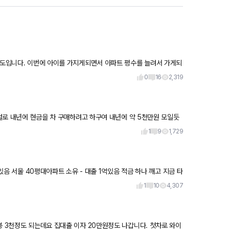
 정도입니다. 이번에 아이를 가지게되면서 아파트 평수를 늘려서 가게되
가
0
16
2,319
둔걸로 내년에 현금을 차 구매하려고 하구여 내년에 약 5천만원 모일듯
1
9
1,729
 있음 서울 40평대아파트 소유 - 대출 1억있음 적금 하나 깨고 지금 타
1
10
4,307
봉 3천정도 되는데요 집대출 이자 20만원정도 나갑니다. 첫차로 와이