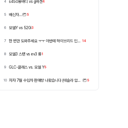
s450롱바디 vs g바겐
4
4
배신자…
5
5
모델Y vs 520i
6
3
한 번만 도와주세요 ㅜㅜ 아반떼 하이브리드 인스 vs 폭스바겐 골프
7
14
모델3 스탠 vs ev3 롱
8
1
GLC-클래스 vs. 모델 Y
9
5
자자 7월 수입차 판매량 나왔습니다 (테슬라 압도적)
10
5