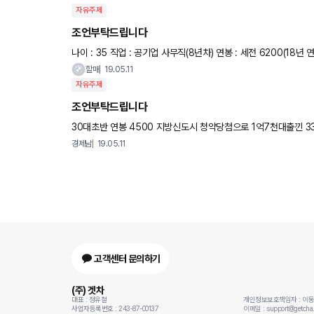
자유주제
조언부탁드립니다
나이 : 35 직업 : 공기업 사무직(8년차) 연봉 : 세전 6200(18년 연말정산 기준) 금융자산 : 2억여원(현금) 결혼여부 : 미혼(여자친구 없
음) 주거지 : 서울, 빌라전세(3억
할매
19.05.11
자유주제
조언부탁드립니다
30대초반 연봉 4500 지방신도시 청약당첨으로 1억7천대출낀 3
략4천 스마트할부로 520d 빠꾸없이 굴려보고싶습니다 영업직이
경제남
19.05.11
고객센터 문의하기
(주) 겟차
대표 : 정유철
개인정보보호책임자 : 이
사업자등록번호 : 243-87-00137
이메일 : support@getcha.