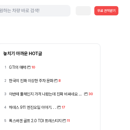
무료 견적받기
놓치기 아까운 HOT글
GTI의 매력
1
10
한국의 진짜 이상한 주차 문화
2
8
아반떼 풀체인지 가격 나왔는데 진짜 비싸네요 ㅎㅎ
3
30
하데스 911 엔진오일 이야기. . .
4
17
폭스바겐 골프 2.0 TDI 프레스티지
5
11