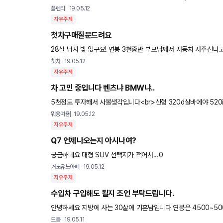
프는 소나타정도 생각하고있는데 할수있으면 외제차도 끌어보고싶
플렌티
19.05.12
자유주제
첫차구매질문드려요
28살 남자 빚 없구요! 연봉 3천중반 부모님께서 자동차 사주신다
고있습니다 제가 유지가 가능할까요?? 자동차 추천 및 유지가
첫차
19.05.12
자유주제
차 고민 중입니다 벤츠냐 BMW냐..
5천정도 투자해서 사볼생각입니다<br>신형 320d살바에야 520
죠?<br>벤츠 c 220d 사기에는 bmw가
뭐용며용
19.05.12
자유주제
Q7 언제나오는지 아시나여?
궁금하네요 대형 SUV 선택지가 적어서...0
거노유노아빠
19.05.12
자유주제
수입차 구입해도 될지 조언 부탁드립니다.
안녕하세요 지방에 사는 30살에 기혼남입니다 연봉은 4500~5000 와이프는 3000되구요 아
이번해 말에 완공되는 아파트로 이사가는대 아파트 값이 매매
드듬
19.05.11