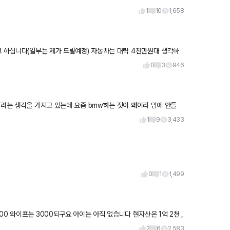
네요.
1
10
1,658
고 하십니다(일부는 제가 드릴예정) 자동차는 대략 4천만원대 생각하
능한지
0
3
946
i라는 생각을 가지고 있는데 요즘 bmw하는 짓이 왜이리 맘에 안들
1
9
3,433
0
1
1,499
이는 아직 없습니다 현자산은 1억 2천 ,
2
6
2,583