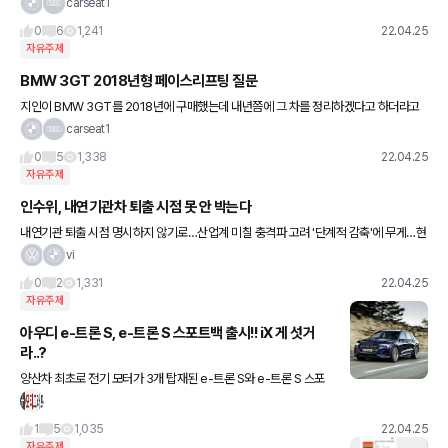
들과 어른 모두 관람하기 좋은 것 같네요. 다음주 주말에 조카랑 꼭 한번 가 봐야겠어요!
carseat1
0
6
1,241
22.04.25
자유주제
BMW 3GT 2018년형 페이스리프팅 질문
지인이 BMW 3GT를 2018년에 구매했는데 내년쯤에 그 차를 정리하겠다고 하더라고
요. 2023년이면 만 5년쯤 탄건데 주행거리가 아직 3만키로 좀 안돼요. 상태도 괜찮아서
carseat1
제가 구매할까 싶은데
0
5
1,338
22.04.25
자유주제
인수위, 내연기관차 퇴출 시점 못 안 박는다
내연기관 퇴출 시점 명시하지 않기로…산업계 미칠 충격파 고려 '단계적 감축'에 무게…현
대·기아차는 2040년 전동화 전환 목표 산업부도 인수위와 같은 입장…“시장 속도 맞춰
vi
점진적 추진해야” 대통
0
2
1,331
22.04.25
자유주제
아우디 e-트론 S, e-트론 S 스포트백 출시!! iX 게 섯거
라..?
양산차 최초로 전기 모터가 3개 탑재된 e-트론 S와 e-트론 S 스포
트백이 출시되었습니다 가격은 e-트론 S가 1억3722만원, e-트론
S 스포트백이 1억4122만원!\ (배터리는 95kWh
1
5
1,035
22.04.25
자유주제