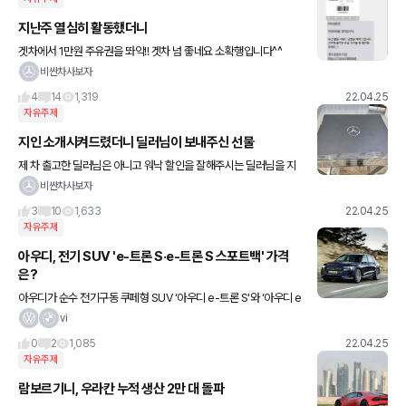
지난주 열심히 활동했더니
겟차에서 1만원 주유권을 똬악!! 겟차 넘 좋네요 소확행입니다^^
비싼차사보자
4
14
1,319
22.04.25
자유주제
지인 소개시켜드렸더니 딜러님이 보내주신 선물
제 차 출고한 딜러님은 아니고 워낙 할인을 잘해주시는 딜러님을 지
인에게 소개시켜 드렸더니 이렇게 선물을 보내주셨네요^^ * 지인이
비싼차사보자
E클래스 계약하고 출고까지 완료 텀블러, 키링, USB, 쇼핑백
3
10
1,633
22.04.25
자유주제
아우디, 전기 SUV 'e-트론 S·e-트론 S 스포트백' 가격
은?
아우디가 순수 전기구동 쿠페형 SUV ‘아우디 e-트론 S'와 ‘아우디 e
-트론 S 스포트백'을 출시하고 오는 28일부터 판매를 시작한다. ‘아
vi
우디 e-트론 S’와 ‘아우디 e-트론 S 스포트백’
0
2
1,085
22.04.25
자유주제
람보르기니, 우라칸 누적 생산 2만 대 돌파