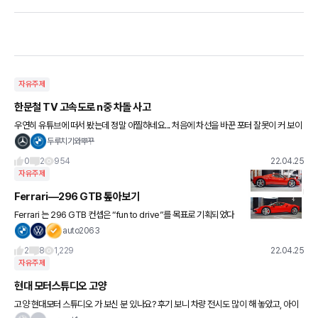
자유주제
한문철 TV 고속도로 n중 차돌 사고
우연히 유튜브에 떠서 봤는데 정말 아찔하네요... 처음에 차선을 바꾼 포터 잘못이 커 보이
긴 하는데 정말 언제 어디서나 운전 조심 해야겠어요. 링크 첨부했습니다. 여러분들은 어
두루치기와뿌꾸
떻게 생각하시나요?
0
2
954
22.04.25
자유주제
Ferrari—296 GTB 톺아보기
Ferrari 는 296 GTB 컨셉은 “fun to drive”를 목표로 기획되었다
고 말합니다. 고로 모든 상황에서 유용한 주행성 편의성 스포츠성을
auto2063
골고루 갖추고 있다는 거죠. 하이브리드 파워트레
2
8
1,229
22.04.25
자유주제
현대 모터스튜디오 고양
고양 현대모터 스튜디오 가 보신 분 있나요? 후기 보니 차량 전시도 많이 해 놓았고, 아이