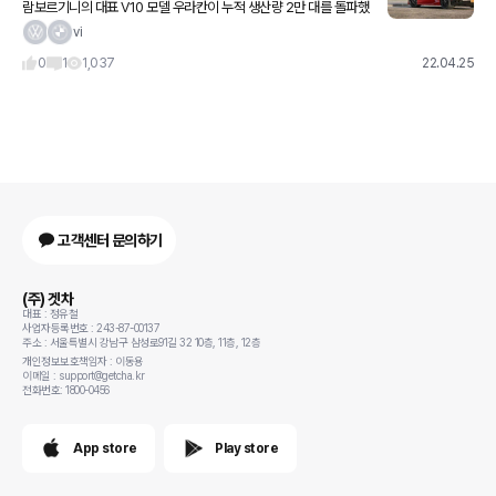
람보르기니의 대표 V10 모델 우라칸이 누적 생산량 2만 대를 돌파했
다. 2만 번째로 제작된 모델은 레이싱 DNA를 지닌 우라칸 STO로
vi
우라칸 라인업 중 성능의 정점에 있는 모델이다. 우라칸 S
0
1
1,037
22.04.25
고객센터 문의하기
(주) 겟차
대표 : 정유철
사업자등록번호 : 243-87-00137
주소 : 서울특별시 강남구 삼성로91길 32 10층, 11층, 12층
개인정보보호책임자 : 이동용
이메일 : support@getcha.kr
전화번호: 1800-0456
App store
Play store