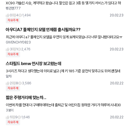
XC90 가솔린 시승, 계약하고 왔습니다. 할인은 없고 3종 등 몇가지 서비스가 있다고 하
펭귄맨777
네요. 1. 그런데 겟차보니 현금할인이 110만원이라는데 어떤 건가요? 2. 그리고 서비스가
딜러마다
0
4
1,494
20.02.23
자유주제
아우디A7 풀체인지 모델 언제쯤 출시될까요??
최근에 아우디 a7 풀체인지 모델을 우연치 않게 보게되었습니다 너무 잘나왔더라고요ㅠ
GIVENCHY0823
가격은 좀 나오지만 언제출시될까요ㅠㅠ 그가격대면 혹시 다른차 추천좀 부탁드립니다
ㅠㅠ
3
1
2,476
20.02.23
자유주제
스타필드 bmw 전시장 보고왔는데
3시리즈 작다고 생각했는데 의외로 넓고 (제 키 185 기준 운전석 맞추고도 뒤에 괜찮네
말차
요) 3gt 실내가 너무 구형이네요 ㅎ
2
8
3,586
20.02.22
자유주제
짧은 주행거리에 맞는차...
이번에 차를 한대 더 구매하여하는데 출퇴근 및 어린이집 등하원 거리가 하루에 시내30
3붕이
키로 언저리 됩니다 주변에서 짧은거리에는 무조건 가솔린이라고 .. 디젤차는 안된다고 하
는데 맞나요..? 부부가 교
1
9
1,646
20.02.22
자유주제