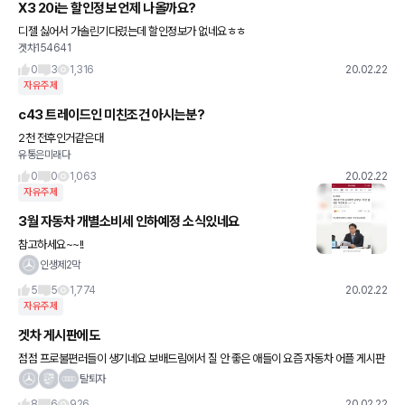
X3 20i는 할인정보 언제 나올까요?
디젤 싫어서 가솔린기다렸는데 할인정보가 없네요ㅎㅎ
겟차154641
0
3
1,316
20.02.22
자유주제
c43 트레이드인 미친조건 아시는분?
2천 전후인거같은대
유통은미래다
0
0
1,063
20.02.22
자유주제
3월 자동차 개별소비세 인하예정 소식있네요
참고하세요~~!!
인생제2막
5
5
1,774
20.02.22
자유주제
겟차 게시판에도
점점 프로불편러들이 생기네요 보배드림에서 질 안 좋은 애들이 요즘 자동차 어플 게시판
으로 많이 넘어간다는데 서로 감정적인 발언이나 다른 사람의 의견을 비판하는 것은 좋지
탈퇴자
만 비난하지 말고 익명인
8
6
926
20.02.22