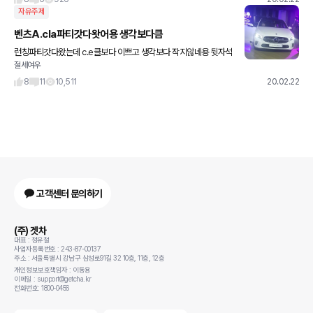
자유주제
벤츠A.cla파티갓다왓어용 생각보다큼
런칭파티갓다왔는데 c.e클보다 이쁘고 생각보다 작지않네용 뒷자석
절세여우
이 많이좁을거라생각했는데 커진듯 먹는다고 뒤쪽사진을ㅋ 뒤에도
멋나요 기변고민을 하게만드네요. 선물다당첨되서ㅎ ㅎ 뽕뽑고옴 c.
8
11
10,511
20.02.22
e클타
고객센터 문의하기
(주) 겟차
대표 : 정유철
사업자등록번호 : 243-87-00137
주소 : 서울특별시 강남구 삼성로91길 32 10층, 11층, 12층
개인정보보호책임자 : 이동용
이메일 : support@getcha.kr
전화번호: 1800-0456