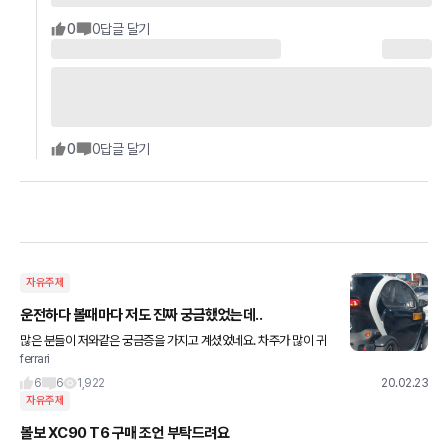
0
0
답글 달기
0
0
답글 달기
자유주제
운전하다 볼때마다 저도 진짜 궁금했었는데..
많은 분들이 저와같은 궁금증을 가지고 계셨었네요. 차주가 많이 귀
ferrari
찮으셨던듯..
6
6
1,922
20.02.23
자유주제
볼보 XC90 T6 구매 조언 부탁드려요