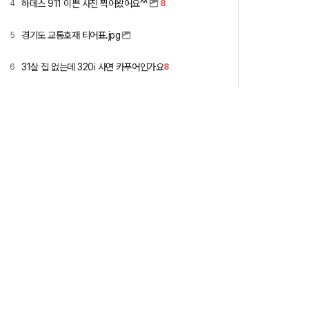
하데스 911 이쁜 사진 찍어왔어요^^
4
8
경기도 교통호재 티어표.jpg
5
31살 집 없는데 320i 사면 카푸어인가요
6
8
GV70 4륜 질문드립니다
7
6
5인 가족 제주도 여행가는데 렌트카 뭐 빌릴까요 ㅎ
8
5
요즘 잘나가는 30대 남자들이 타고다니는 차
9
9
X5 50e vs 40i
10
13