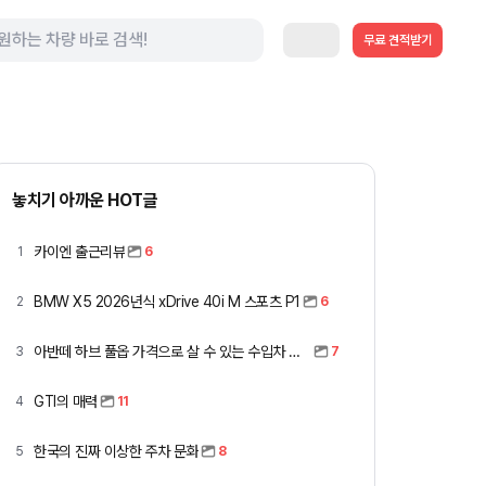
무료 견적받기
놓치기 아까운 HOT글
카이엔 출근리뷰
1
6
BMW X5 2026년식 xDrive 40i M 스포츠 P1
2
6
아반떼 하브 풀옵 가격으로 살 수 있는 수입차 모아봤습니다 (중고 포함)
3
7
GTI의 매력
4
11
한국의 진짜 이상한 주차 문화
5
8