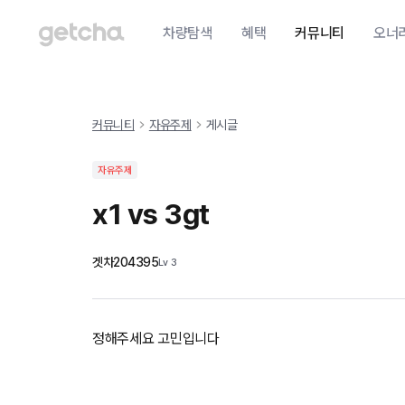
차량탐색
혜택
커뮤니티
오너
커뮤니티
자유주제
게시글
자유주제
x1 vs 3gt
겟차204395
Lv
3
정해주세요 고민입니다