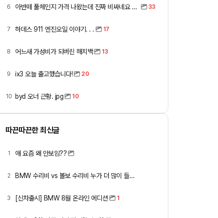
아반떼 풀체인지 가격 나왔는데 진짜 비싸네요 ㅎㅎ
6
33
하데스 911 엔진오일 이야기. . .
7
17
어느새 가성비가 되버린 해치백
8
13
ix3 오늘 출고했습니다!
9
20
byd 오너 근황. jpg
10
10
따끈따끈한 최신글
애 요즘 왜 안보임??
1
BMW 수리비 vs 볼보 수리비 누가 더 많이 들까요 ㅎ
2
[신차출시] BMW 8월 온라인 에디션
3
1