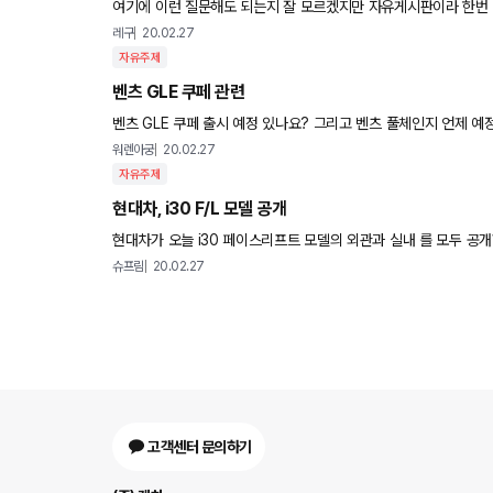
여기에 이런 질문해도 되는지 잘 모르겠지만 자유게시판이라 한번 올립니다 3주전 구
맹수의 코 고는 소리처럼 드르렁 소리가 납니다 차 안이나 밖에서
레구
20.02.27
자유주제
벤츠 GLE 쿠페 관련
벤츠 GLE 쿠페 출시 예정 있나요? 그
워렌아궁
20.02.27
자유주제
현대차, i30 F/L 모델 공개
현대차가 오늘 i30 페이스리프트 모델의 외관과 실내 를 모두 공개
티저 이미지 속의
슈프림
20.02.27
고객센터 문의하기