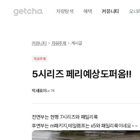
차량탐색
혜택
커뮤니티
오너
커뮤니티
자유주제
게시글
자유주제
5시리즈 페리예상도퍼옴!!
박새로이
Lv
74
전면부는 현행 7시리즈와 패밀리룩
후면부는 m패키지,테일램프는 x5와 패밀리룩이네요~~