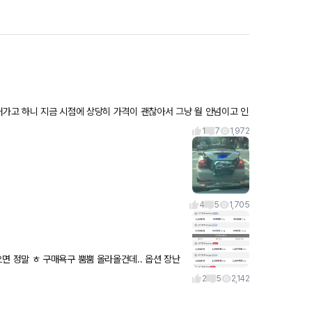
1
7
1,972
4
5
1,705
쉽네요. R라인도 8500이면 비싼감이 살짝있지만
2
5
2,142