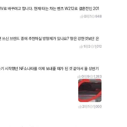
합니다. 현재 타는 차는 벤츠 W212로 결혼전인 201
0
1
948
렌드 중에 추천하실 방향제가 있나요? 향은 강한것보단 은
1
2
1,012
0
9
1,283
2
1
1,000