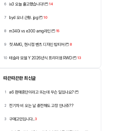
ix3 오늘 출고했습니다!
6
14
byd 오너 근황. jpg
7
10
m340i vs e300 amg라인
8
15
첫 AMG, 현시점 벤츠 디자인 탑티어
9
8
테슬라 모델 Y 2026년식 프리미엄 RWD
10
13
따끈따끈한 최신글
a6 판매중단이라고 뜨는데 무슨 일있나요?
1
전기차 비 오는 날 충전해도 고장 안나쥬??
2
구매고민입니다..
3
3