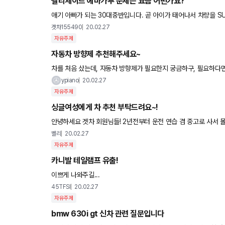
펠리세이드 에바가루 문제는 요즘 어떤가요?
애기 아빠가 되는 30대중반입니다. 곧 아이가 태어나서 차량을 SUV로 바꾸려고 
5년에 구매한 차량인데 유모차가 큰 건 분해해야하고 카시트도
겟차155490
20.02.27
자유주제
자동차 방향제 추천해주세요~
차를 처음 샀는데, 자동차 방향제가 필요한지 궁금하구, 필요하다면 쓰신 브
은한게 좋을것 같습니다. 감사합니다^^
ypiano
20.02.27
자유주제
싱글여성에게 차 추천 부탁드려요~!
안녕하세요 겟차 회원님들! 2년전부터 운전 연습 겸 중고로 사서 몰기 시작했던 NF소나타를 이제 보내줄 때가 된 것 같아서 올 상반기
에는 새차를 구매하려고 합니다! 30대 초반, 연봉 5천대,
벨리
20.02.27
자유주제
카니발 테일램프 유출!
이쁘게 나와주길...
45TFSI
20.02.27
자유주제
bmw 630i gt 신차 관련 질문입니다