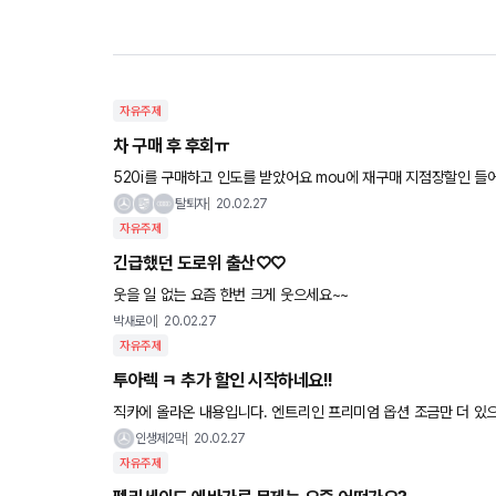
자유주제
차 구매 후 후회ㅠ
520i를 구매하고 인도를 받았어요 mou에 재구매 지점장할인 들어가고 하니 지금 시점에 상당히 가격이 괜찮아서 그냥 월 안넘이고 인
수했는데 와이프가 타고 다니고 집에 세컨카 개념이라 A5살
탈퇴자
20.02.27
자유주제
긴급했던 도로위 출산♡♡
웃을 일 없는 요즘 한번 크게 웃으세요~~
박새로이
20.02.27
자유주제
투아렉 ㅋ 추가 할인 시작하네요!!
직카에 올라온 내용입니다. 엔트리인 프리미엄 옵션 조금만 더 있으면 정말 ㅎ 구매욕구 뿜뿜 올라올건데.. 옵션 장난
질을 너무해서 ㅎ..참 많이 아
인생제2막
20.02.27
자유주제