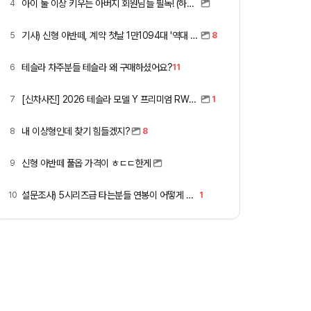
아이 둘 이상 키우는 아버지 회원님들 필독! (하이패스 할인)
4
기사) 신형 아반떼, 계약 첫날 1만1094대 '역대 최고'
5
8
테슬라 차주분들 테슬라 왜 구매하셨어요?
6
11
[신차사진] 2026 테슬라 모델 Y 프리미엄 RWD (펄 화이트 + 블랙시트)
7
1
내 이상형인데 찾기 힘들겠지?
8
8
신형 아반떼 풀옵 가격이 ㅎㄷㄷ한게
9
설문조사) 5시리즈급 타는분들 연봉이 어떻게 되세요
10
1