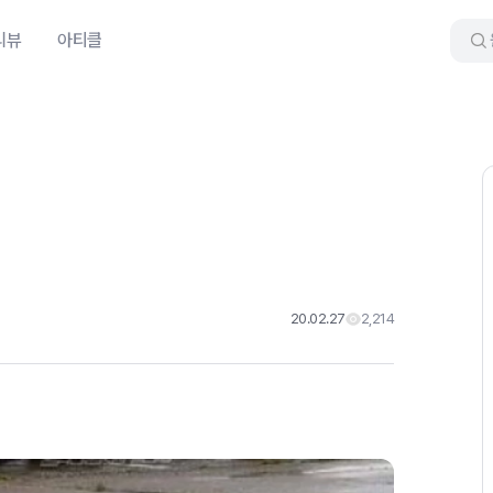
리뷰
아티클
20.02.27
2,214