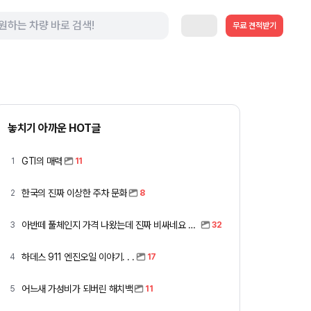
무료 견적받기
놓치기 아까운 HOT글
GTI의 매력
1
11
한국의 진짜 이상한 주차 문화
2
8
아반떼 풀체인지 가격 나왔는데 진짜 비싸네요 ㅎㅎ
3
32
하데스 911 엔진오일 이야기. . .
4
17
어느새 가성비가 되버린 해치백
5
11