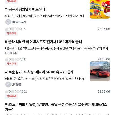
자유주제
엔공구 가정의달 이벤트 안내
5.4~8일 기간 동안 어른이날 스폐샬 세일 20%, 10만원 이상 구매
시 포켓볼 뽑기 증정 이벤트입니다
비싼차사보자
0
3
976
22.05.06
자유주제
테슬라·리비안 이어 루시드도 전기차 10%대 가격 올려
다들 올리네요 "中 코로나 봉쇄와 공급망 문제 탓..6월부터 적용" 미국 전기차 업체 루시
GLC매니아
드는 5일(현지시간) 원자재 가격 상승 등을 반영해 다음 달부터 전기차 가격을 11∼13%
인상한다고 발
0
3
1,410
22.05.06
자유주제
새로운 원-오프 차량 '페라리 SP48 유니카' 공개
페라리 원-오프(One-off) 시리즈 최신작인 페라리 SP48 유니카(F
errari SP48 Unica)가 오늘 공개됐다. 페라리의 가장 특별하고 고
신차뿜뿜
유한 모델 그룹에 합류한 SP48은 단 한 명의
0
4
1,202
22.05.06
자유주제
벤츠 드라이브 파일럿, 17일부터 독일 우선 적용.."자율주행하며 테트리스
가능"