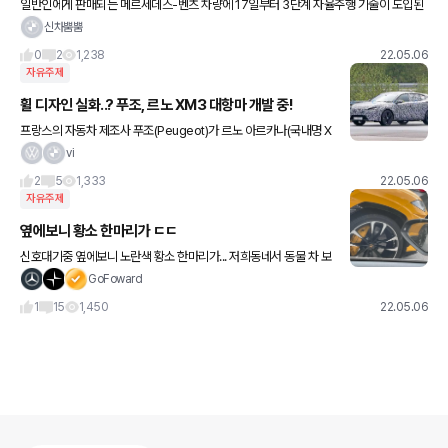
일반인에게 판매되는 메르세데스-벤츠 차량에 17일부터 3단계 자율주행 기술이 도입된
다. 해당 기술은 독일에 우선 적용된다. 차량 안에서 테트리스 게임이나 인터넷 서핑 등이
신차뿜뿜
충분히 가능하다는 것이 벤
0
2
1,238
22.05.06
자유주제
휠 디자인 실화..? 푸조, 르노 XM3 대항마 개발 중!
프랑스의 자동차 제조사 푸조(Peugeot)가 르노 아르카나(국내명 X
M3)에 대항할 신형의 쿠페형 SUV를 개발하고 있는 것으로 보인다.
vi
가칭 '4008'로 불리고 있는 푸조의 신형 크로스오버 모
2
5
1,333
22.05.06
자유주제
옆에보니 황소 한마리가 ㄷㄷ
신호대기중 옆에보니 노란색 황소 한마리가... 저희동네서 동물 차 보
기 힘든. 동네인데 ㄷㄷ하네유
GoFoward
1
15
1,450
22.05.06