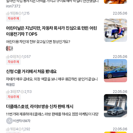
얼마전 직접 농사지은 더덕을 가지고 구이로해서 막걸리 한잔했습니
iron7372
다 문제는 한사발 남짓되는 더덕을 까는데 1시간이 걸리더군요 ㅠㅠ
사서 드세요 ㅎ
1
6
1,215
22.05.06
자유주제
어린이날은 지났지만, 자동차 회사가 진심으로 만든 어린
이용전기차 TOP5
어린이용 차인데 전부 갖고싶으면 정상인가요?
0
1
1,057
22.05.06
자유주제
신형 C클 거리에서 처음 봤네요
자태가 매우 곱네요. 외장 색깔을 보니 매우 용감하신 분인거 같습니
째둘럽
다. 할인 거의 없이 6800주고 D세그먼트 사시는 분이니까 원래 용
감하신거 같긴한데..
3
17
2,113
22.05.06
자유주제
더클래스효성, 라이브방송 신차 판매 개시
11번가와 제휴하여 E클래스 라방 판매를 하네요 점점 마케팅이 다양
해지는 요즘입니다
비싼차사보자
1
4
1,292
22.05.06