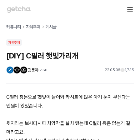
커뮤니티
자유주제
게시글
자유주제
[DIY] C필러 햇빛가리개
떵붕이
22.05.06
1,735
Lv
80
C필러 창문으로 햇빛이 들어와 카시트에 앉은 아기 눈이 부신다는
민원이 있었습니다.
뒷자리는 보시다시피 차양막을 설치 했는데 C필러 용은 없는거 같
더라고요.