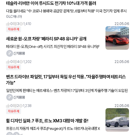
테슬라·리비안 이어 루시드도 전기차 10%대 가격 올려
다들 올리네요 "中 코로나 봉쇄와 공급망 문제 탓..6월부터 적용" 미국 전기차 업체 루시
GLC매니아
드는 5일(현지시간) 원자재 가격 상승 등을 반영해 다음 달부터 전기차 가격을 11∼13%
인상한다고 발
0
3
1,410
22.05.06
자유주제
새로운 원-오프 차량 '페라리 SP48 유니카' 공개
페라리 원-오프(One-off) 시리즈 최신작인 페라리 SP48 유니카(F
errari SP48 Unica)가 오늘 공개됐다. 페라리의 가장 특별하고 고
신차뿜뿜
유한 모델 그룹에 합류한 SP48은 단 한 명의
0
4
1,202
22.05.06
자유주제
벤츠 드라이브 파일럿, 17일부터 독일 우선 적용.."자율주행하며 테트리스
가능"
일반인에게 판매되는 메르세데스-벤츠 차량에 17일부터 3단계 자율주행 기술이 도입된
다. 해당 기술은 독일에 우선 적용된다. 차량 안에서 테트리스 게임이나 인터넷 서핑 등이
신차뿜뿜
충분히 가능하다는 것이 벤
0
2
1,238
22.05.06
자유주제
휠 디자인 실화..? 푸조, 르노 XM3 대항마 개발 중!
프랑스의 자동차 제조사 푸조(Peugeot)가 르노 아르카나(국내명 X
M3)에 대항할 신형의 쿠페형 SUV를 개발하고 있는 것으로 보인다.