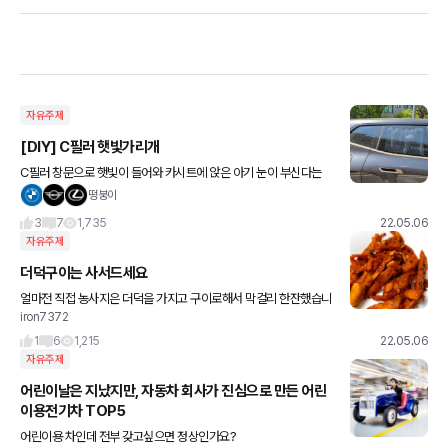
자유주제
[DIY] C필러 햇빛가리개
C필러 창문으로 햇빛이 들어와 카시트에 앉은 아기 눈이 부신다는
민원이 있었습니다. 뒷자리는 보시다시피 차양막을 설치 했는데 C필
떵붕이
러 용은 없는거 같더라고요. 다이소에가서 검은색 도화지랑 흡착판 2
3
7
1,735
22.05.06
자유주제
더덕구이는 사서드세요
얼마전 직접 농사지은 더덕을 가지고 구이로해서 막걸리 한잔했습니
iron7372
다 문제는 한사발 남짓되는 더덕을 까는데 1시간이 걸리더군요 ㅠㅠ
사서 드세요 ㅎ
1
6
1,215
22.05.06
자유주제
어린이날은 지났지만, 자동차 회사가 진심으로 만든 어린
이용전기차 TOP5
어린이용 차인데 전부 갖고싶으면 정상인가요?