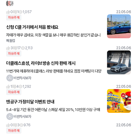
0
1
1,057
22.05.06
자유주제
신형 C클 거리에서 처음 봤네요
자태가 매우 곱네요. 외장 색깔을 보니 매우 용감하신 분인거 같습니
째둘럽
다. 할인 거의 없이 6800주고 D세그먼트 사시는 분이니까 원래 용
감하신거 같긴한데..
3
17
2,113
22.05.06
자유주제
더클래스효성, 라이브방송 신차 판매 개시
11번가와 제휴하여 E클래스 라방 판매를 하네요 점점 마케팅이 다양
해지는 요즘입니다
비싼차사보자
1
4
1,292
22.05.06
자유주제
엔공구 가정의달 이벤트 안내
5.4~8일 기간 동안 어른이날 스폐샬 세일 20%, 10만원 이상 구매
시 포켓볼 뽑기 증정 이벤트입니다
비싼차사보자
0
3
976
22.05.06
자유주제