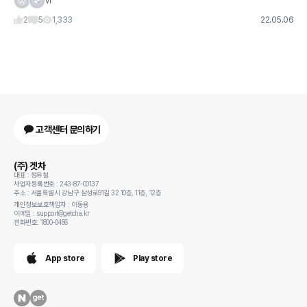
vi
가칭 '4008'로 불리고 있는 푸조의 신형 크로스오버 모
2
5
1,333
22.05.06
고객센터 문의하기
(주) 겟차
대표 : 정유철
사업자등록번호 : 243-87-00137
주소 : 서울특별시 강남구 삼성로91길 32 10층, 11층, 12층
개인정보보호책임자 : 이동용
이메일 : support@getcha.kr
전화번호: 1800-0456
App store
Play store