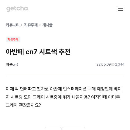
커뮤니티
자유주제
게시글
자유주제
아반떼 cn7 시트색 추천
미죵
22.05.09
2,344
Lv
5
이제 막 면허따고 첫차로 아반떼 인스퍼레이션 구매 예정인데 베이
지 시트랑 모던 그레이 시트중에 뭐가 나을까용? 여자인데 아마존
그레이 괜찮을까요?