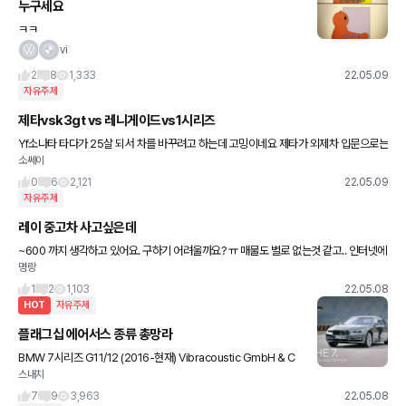
누구세요
ㅋㅋ
vi
2
8
1,333
22.05.09
자유주제
제타vsk3gt vs 레니게이드vs1시리즈
Yf소나타 타다가 25살 되서 차를 바꾸려고 하는데 고밍이네요 제타가 외제차 입문으로는
소쎄이
좋다고 하고 k3gt가 운전 재미 좋다고 하는데 뭔가 실내가 부실하고 1시리즈는 옵션이 너
무 빠지고 고민이 많
0
6
2,121
22.05.09
자유주제
레이 중고차 사고싶은데
~600 까지 생각하고 있어요. 구하기 어려울까요? ㅠ 매물도 별로 없는것 같고.. 인터넷에
명랑
찾아봐도 가격이 명확하게 나온곳이 쉽게 찾아 지질 않네요
1
2
1,103
22.05.08
HOT
자유주제
플래그십 에어서스 종류 총망라
BMW 7시리즈 G11/12 (2016-현재) Vibracoustic GmbH & C
스내치
o. BMW가 F바디까지 꾸준히 쓰던 콘티넨탈사의 에어서스를 손절
하고 G바디부터 새롭게 채택한 독일 Vibraco
7
9
3,963
22.05.08