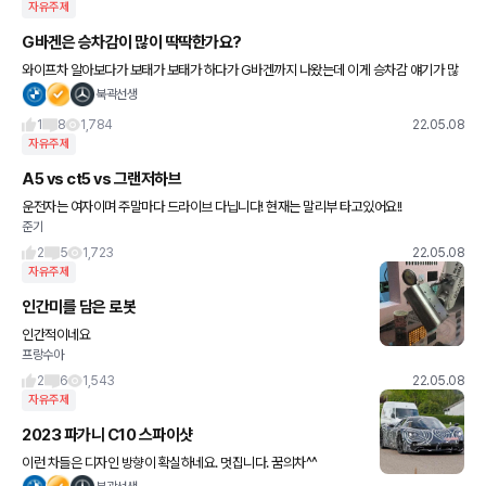
자유주제
G바겐은 승차감이 많이 딱딱한가요?
와이프차 알아보다가 보태가 보태가 하다가 G바겐까지 나왔는데 이게 승차감 얘기가 많
네요.. 혹 타보시거나 오너분들 말씀좀 여쭙고 싶습니다. 매장에 시승차도 잘 없네요 ㅎ
북곽선생
1
8
1,784
22.05.08
자유주제
A5 vs ct5 vs 그랜저하브
운전자는 여자이며 주말마다 드라이브 다닙니다! 현재는 말리부 타고있어요!!
준기
2
5
1,723
22.05.08
자유주제
인간미를 담은 로봇
인간적이네요
프랑수아
2
6
1,543
22.05.08
자유주제
2023 파가니 C10 스파이샷
이런 차들은 디자인 방향이 확실하네요. 멋집니다. 꿈의차^^