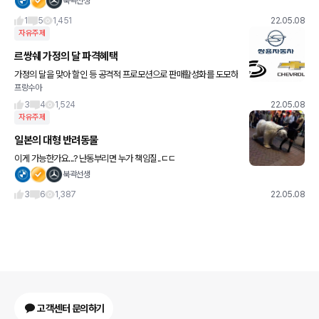
북곽선생
1
5
1,451
22.05.08
자유주제
르쌍쉐 가정의 달 파격혜택
가정의 달을 맞아 할인 등 공격적 프로모션으로 판매활성화를 도모하
프랑수아
네요 르쌍쉐도 분발해서 현기 외에 국산차 선택지가 많아지고 다양해
졌으면 좋겠네욤
3
4
1,524
22.05.08
자유주제
일본의 대형 반려동물
이게 가능한가요...? 난동부리면 누가 책임질..ㄷㄷ
북곽선생
3
6
1,387
22.05.08
고객센터 문의하기