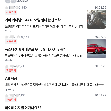
S90, XF... 또 뭐가 더 있었더라? 주말 나들이용 7인승 SUV ? 디스
Medispel
커버리, 에비에이터, 트래버스, 익스플로
2
7
2,340
20.02.29
자유주제
기아 카니발의 4세대 모델 실내 완전 포착
쏘렌토의 이은 기아차의 또 다른 기대작이죠, 4세대 카니발의 실내가
슈프림
포착되었습니다. 이번에 포착된 실내를 보면 상당한 큰 변화가 이루
어졌다는 것을 볼 수 있습니다. 특히 가장 눈에 띄는 것은 와이
9
21
16,463
20.02.29
자유주제
폭스바겐, 8세대 골프 GTI, GTD, GTE 공개
폭스바겐이 8세대 골프의 고성능 라인업을 모두 공개했습니다. GTI
슈프림
부터 GTD 그리고 플러그인 하이브리드 모델 GTE까지, 이 3가지
모델들은 각양각색의 성격을 가지고 있습니다. 외관 디자인도 모
3
4
1,216
20.02.29
자유주제
A6 색상
내장 색상은 브라운으로 결정했는데 외장색이 블랙 화이트 둘 다 너무 맘에 듭니다 ㅠㅠ
goingyun
뭘로 해야할까요?? 답글 주세요!!!
0
5
1,164
20.02.29
자유주제
마이페이지 들어 가나요??