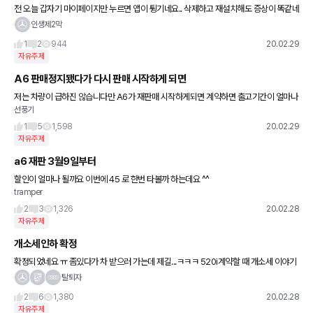
전 오늘 갑자기 마이페이지만 누르면 앱이 튕기네요.. 삭제하고 재설치해도 증상이 똑같네
요.. 어떻게 해야되나.. 저같은 현상 같은분 계신가요??
인생제2막
1
2
944
20.02.29
자유주제
A6 판매정지됐다가 다시 판매 시작하게 되면
저는 차량이 급하진 않습니다만 A6가 재판매 시작하게되면 계약하면 출고기간이 얼마나
선풍기
될까요? 몇일새에 바로 나오나요? 저는 최대한 늦게 받고싶어서 그렇습니다. 답변 주시면
감사하겠습니다
1
5
1,598
20.02.29
자유주제
a6 재판 3월9일부터
할인이 얼마나 될까요 이번에 45 로 한번 타볼까 하는데요 ^^
tramper
2
3
1,326
20.02.28
자유주제
개소세인하 확정
확정되었네요 ㅠ 좀있다가 차 받으러 가는데 제길...ㅋㅋㅋ 520i계약할 때 개소세 이야기
나오긴 했는데 이것저것 무이자에 프로모션 1,2장 받아서 소급 해주면 좋고 아니면 말고
탈퇴자
라는 생각으로 샀
2
6
1,380
20.02.28
자유주제