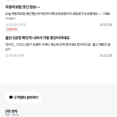
자동차보험 갱신 정보~~
오늘 자동차보험 갱신했는데 작년에 비해 모든보험사의 보험료가 상승했네요~~ 그래도
박새로이
4군데 정도 비교하고 제일 저렴한 보험사로 갱신했습니다. 다들 블랙박스에 관한 특약을
알고 계시죠. 그리고 만5세자
5
2
975
20.02.28
자유주제
울산 2공장 확진자 나와서 가동 중단이라네요
아이구,, 그리고 2분기 승용차 구매시 개소세 인하 한다네요 한시적으로.. 출고 예정인 분
말차
들은 확인 한번 해보시길
1
3
911
20.02.28
고객센터 문의하기
(주) 겟차
대표 : 정유철