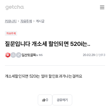
커뮤니티
자유주제
게시글
자유주제
질문입니다 개소세 할인되면 520i는..
일산뒷골목
20.02.29
1,613
Lv
85
개소세할인되면 520i는 얼마 할인효과가나는걸까요
0
공유하기