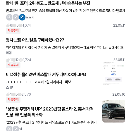
판매 1위 포터, 2위 봉고… 반도체 난에 승용차는 부진
반도체난으로 주요 인기 승용 모델의 생산 차질이 컸던 것이 주 원인이라고 합니다 반도체
난으로 인기차종들 생산이 줄다보니 ㅠㅠ 반도체난이 점점 심각해 지네여 끝이 없네요 코
요요기
로나보다 더하네요ㅠ
6
6
1,074
22.05.11
자유주제
첫차 보통 어느걸로 구매하셨나요??
이직하게되면서 집이랑 거리가 좀 멀어져서 구매할려하는데요 작년부터 bmw 3시리즈
리밈
사고싶었지만 그래도 좀 욕심인거같아서 마음 접고 있었거든요 중고차는 그래도 수리비
랑 발품팔고 이것저것 생각하니까
1
12
1,724
22.05.11
자유주제
티맵점수 올리려면 버스탈때 켜두라며 XX아.JPG
ㅋㅋㅋㅋㅋㅋㅋㅋㅋ 고속버스탈때켜야지... 바보..
스내치
1
5
2,576
22.05.10
자유주제
"상품성·주행거리 UP" 2023년형 폴스타 2, 美서 가격
인상. 韓 인상폭 최소화
'2023년형 폴스타 2' 업데이트 사양소프트업데이트를 통한 주행거
리와 히트펌프 업데이트도 눈길을 끈다. 2023년형 폴스타 2 싱글모
vi