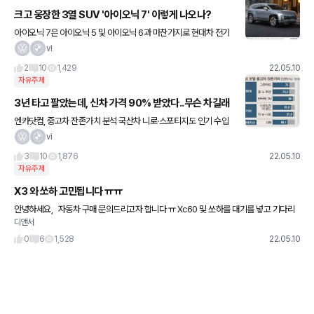
크고 웅장한 3열 SUV '아이오닉 7' 이렇게 나오나?
아이오닉 7은 아이오닉 5 및 아이오닉 6과 마찬가지로 현대차 전기
차 전용 E-GMP 플랫폼을 기반으로 제작한다. 800V 배터리 및 35
vi
0kW DC 급속 충전 기능을 바탕으로 약 18분 안에 배터
2
10
1,429
22.05.10
자유주제
3년 타고 팔았는데, 신차 가격 90% 받았다..무슨 차길래
엔카닷컴, 중고차 잔존가치 분석 국산차 니로·스포티지도 인기 수입
차 1위는 테슬라 모델3 세단보다 SUV 가격 높게 책정 신차 출시 지
vi
연에 고공행진 신차 부족 사태가 이어지면서 현대차 싼타페와 기
3
10
1,876
22.05.10
자유주제
X3 와 쏘하 고민됩니다 ㅠㅠ
안녕하세요, 자동차 구매 문의드리고자 합니다 ㅠ Xc60 및 쏘하를 대기를 넣고 기다리
디앤서
고 있던 와중에.. 최근 취등록세 면제를 받을기회가 생겼습니다.(450만원 이하) 다만 사
정
0
6
1,528
22.05.10