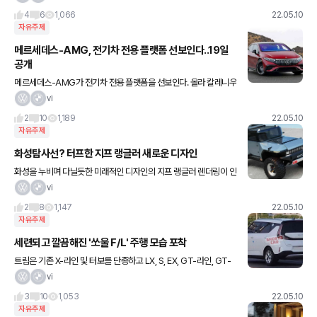
터는 기존과 동일한 270마일(약 434km)의 범위를 제공하지
4
6
1,066
22.05.10
자유주제
메르세데스-AMG, 전기차 전용 플랫폼 선보인다..19일
공개
메르세데스-AMG가 전기차 전용 플랫폼을 선보인다. 올라 칼레니우
스 메르세데스-벤츠 회장은 9일(현지시간) 로이터통신 등 외신과의
vi
인터뷰에서 “공급 부족 사태로 수요 증가를 따라잡지 못하면서 사실
2
10
1,189
22.05.10
자유주제
화성탐사선? 터프한 지프 랭글러 새로운 디자인
화성을 누비며 다닐듯한 미래적인 디자인의 지프 랭글러 렌더링이 인
터넷에서 화제를 모으고 있다. 아트 포트폴리오 홈페이지 ‘비핸스’(B
vi
ehance)에는 디지털 아티스트 아르준 쿠룬지(Arjun Ku
2
8
1,147
22.05.10
자유주제
세련되고 깔끔해진 '쏘울 F/L' 주행 모습 포착
트림은 기존 X-라인 및 터보를 단종하고 LX, S, EX, GT-라인, GT-
라인 테크 트림으로 제공한다. 라인업에 추가된 새로운 LX 트림에는
vi
사각지대충돌방지(BCA), 후방교차충돌방지(RCCA
3
10
1,053
22.05.10
자유주제