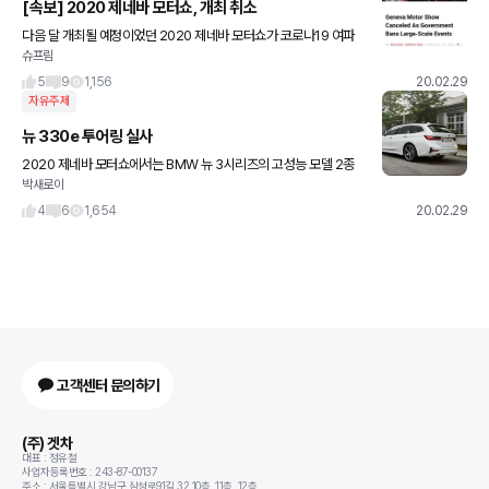
[속보] 2020 제네바 모터쇼, 개최 취소
다음 달 개최될 예정이었던 2020 제네바 모터쇼가 코로나19 여파
슈프림
로 개최가 취소되었다고 합니다. 사진은 카스쿠프에서 캡쳐했습니다.
5
9
1,156
20.02.29
자유주제
뉴 330e 투어링 실사
2020 제네바 모터쇼에서는 BMW 뉴 3시리즈의 고성능 모델 2종
박새로이
도 세계 최초로 공개된다. 뉴 M340d xDrive 세단과 뉴 M340d x
Drive 투어링은 48V의 마일드 하이브리드 시스템
4
6
1,654
20.02.29
고객센터 문의하기
(주) 겟차
대표 : 정유철
사업자등록번호 : 243-87-00137
주소 : 서울특별시 강남구 삼성로91길 32 10층, 11층, 12층