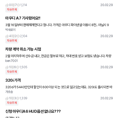
0
7
1,214
20.02.29
자유주제
아우디 A7 기사떴어요!!
3월 16일부터 판매재개한다고 합니다. 가격은 아우디 파이낸셜 이용시 8천.. 아닐시 9
박새로이
천.. 진짜겠죠?
4
2
2,104
20.02.29
자유주제
차량 계약 취소 가능 시점
2월 마지막주에 선수금 내고, 잔금은 할부로 하고, 차대 번호 받고 보험도 냈습니다. 차량
ben7001
등록은 2월 28일 끝난거 같고, 차 탁송이 3/2일날이고 이 날 검수하고 인도받기로 했습
니다. 이 프로세
1
6
1,505
20.02.29
자유주제
320i 가격
320d가 5440만인데 할인이 600이상 되는 것으로 알고있는데요. 320i도 출시되면 바
갸흐송
로 할인돼서 최종가격이 320d보다 2-300 싸겠죠?
1
3
1,339
20.02.29
자유주제
신형 아우디A6 HUD옵션 없나요???