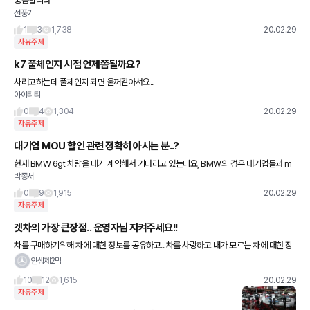
궁금합니다
선풍기
1
3
1,738
20.02.29
자유주제
k7 풀체인지 시점 언제쯤될까요?
사려고하는데 풀체인지 되면 울꺼같아서요..
아이티티
0
4
1,304
20.02.29
자유주제
대기업 MOU 할인 관련 정확히 아시는 분..?
현재 BMW 6gt 차량을 대기 계약해서 기다리고 있는데요, BMW의 경우 대기업들과 m
박종서
ou를 맺어 추가 할인이 되는 것으로 알고 있습니다. 그런데 BMW 코리아와 기업들간의
mou이기때문에 딜러사
0
9
1,915
20.02.29
자유주제
겟차의 가장 큰장점.. 운영자님 지켜주세요!!
차를 구매하기위해 차에 대한 정보를 공유하고.. 차를 사랑하고 내가 모르는 차에 대한 장
점.단점들을 알게되어 다음 차량 선택시 중요한 정보를 얻고 혹은 지인들이 차를 구매할때
인생제2막
현재 상태에 적합
10
12
1,615
20.02.29
자유주제