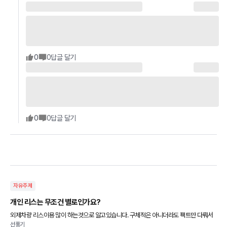
0
0
답글 달기
0
0
답글 달기
자유주제
개인 리스는 무조건 별로인가요?
외제차량 리스이용 많이 하는것으로 알고있습니다. 구체적은 아니더라도 팩트만 다뤄서
선풍기
장단점 알려주실 멋진 겟차구독자님 계신지요? 코로나19 다들 조심하셔요 정말루