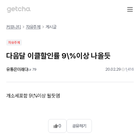
커뮤니티
자유주제
게시글
자유주제
다음달 이클할인률 9\%이상 나올듯
유통은미래다
20.02.29
1,416
Lv
79
개소세포함 9\%이상 될듯염
0
공유하기