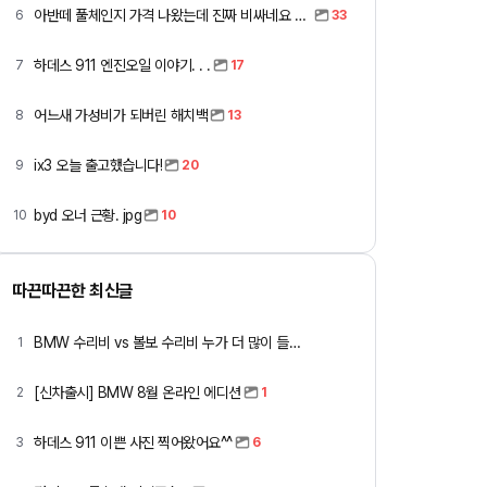
아반떼 풀체인지 가격 나왔는데 진짜 비싸네요 ㅎㅎ
6
33
하데스 911 엔진오일 이야기. . .
7
17
어느새 가성비가 되버린 해치백
8
13
ix3 오늘 출고했습니다!
9
20
byd 오너 근황. jpg
10
10
따끈따끈한 최신글
BMW 수리비 vs 볼보 수리비 누가 더 많이 들까요 ㅎ
1
[신차출시] BMW 8월 온라인 에디션
2
1
하데스 911 이쁜 사진 찍어왔어요^^
3
6