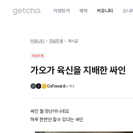
차량탐색
혜택
커뮤니티
오너
커뮤니티
자유주제
게시글
자유주제
가오가 육신을 지배한 싸인
GoFoward
Lv
102
싸인 퀄 장난아니네요
하루 한번만 할수 있다는 싸인