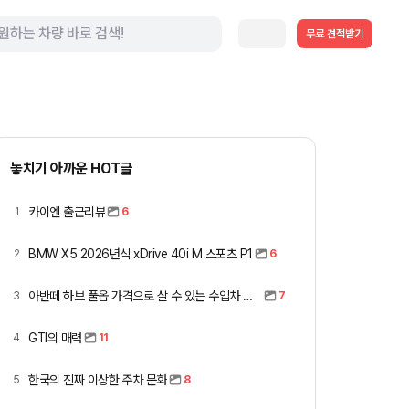
무료 견적받기
놓치기 아까운 HOT글
카이엔 출근리뷰
1
6
BMW X5 2026년식 xDrive 40i M 스포츠 P1
2
6
아반떼 하브 풀옵 가격으로 살 수 있는 수입차 모아봤습니다 (중고 포함)
3
7
GTI의 매력
4
11
한국의 진짜 이상한 주차 문화
5
8