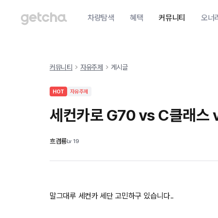
차량탐색
혜택
커뮤니티
오너
커뮤니티
자유주제
게시글
HOT
자유주제
세컨카로 G70 vs C클래스 
흐겸룡
Lv
19
말그대루 세컨카 세단 고민하구 있습니다..