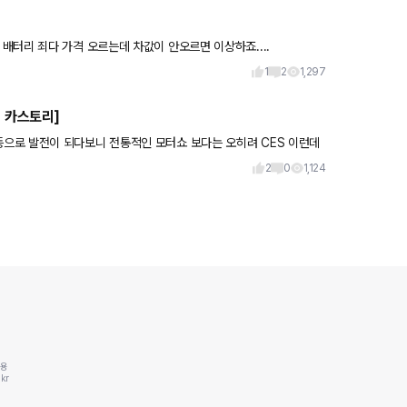
타이어에도 마찬가지인가보네요 제철, 타이어, 배터리 죄다 가격 오르는데 차값이 안오르면 이상하죠....
1
2
1,297
의 카스토리]
으로 발전이 되다보니 전통적인 모터쇼 보다는 오히려 CES 이런데
때가..
2
0
1,124
동용
kr