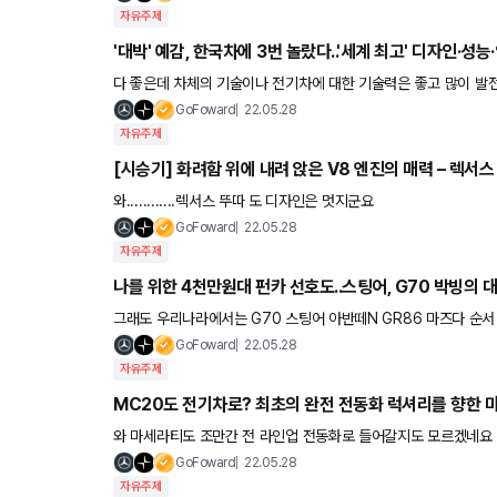
자유주제
'대박' 예감, 한국차에 3번 놀랐다..'세계 최고' 디자인·성능
다 좋은데 차체의 기술이나 전기차에 대한 기술력은 좋고 많이 발
수 밖에 없는 부분들이나 차기본에 대한건 조금 부족한 느낌입니다
GoFoward
22.05.28
자유주제
[시승기] 화려함 위에 내려 앉은 V8 엔진의 매력 – 렉서스
와............렉서스 뚜따 도 디자인은 멋지군요
GoFoward
22.05.28
자유주제
나를 위한 4천만원대 펀카 선호도..스팅어, G70 박빙의 
GoFoward
22.05.28
자유주제
MC20도 전기차로? 최초의 완전 전동화 럭셔리를 향한 
와 마세라티도 조만간 전 라인업 전동화로 들어갈지도 모르겠네요
GoFoward
22.05.28
자유주제