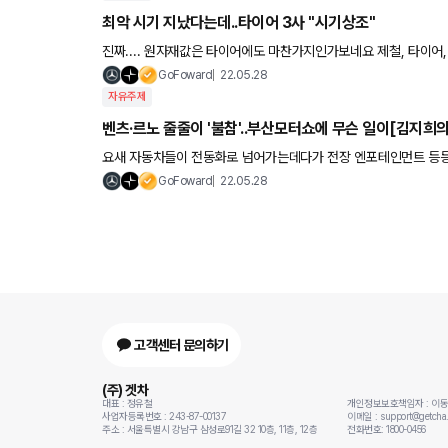
최악 시기 지났다는데..타이어 3사 "시기상조"
진짜.... 원자재값은 
GoFoward
22.05.28
자유주제
벤츠·르노 줄줄이 '불참'..부산모터쇼에 무슨 일이[김지희
요새 자동차들이 전동화로 넘어가는데다가 전장 엔포테인먼트 등등
자동차 회사들이 더 많이 나오더군요 모터쇼들도 이제 슬 고민해볼
GoFoward
22.05.28
고객센터 문의하기
(주) 겟차
대표 : 정유철
개인정보보호책임자 : 이
사업자등록번호 : 243-87-00137
이메일 : support@getcha.
주소 : 서울특별시 강남구 삼성로91길 32 10층, 11층, 12층
전화번호: 1800-0456