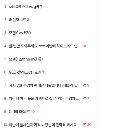
s450롱바디 vs g바겐
1
배신자…
2
2
모델Y vs 520i
3
한 번만 도와주세요 ㅜㅜ 아반떼 하이브리드 인스 vs 폭스바겐 골프
4
10
모델3 스탠 vs ev3 롱
5
1
GLC-클래스 vs. 모델 Y
6
5
자자 7월 수입차 판매량 나왔습니다 (테슬라 압도적)
7
5
아반떼 하브 풀옵 가격으로 살 수 있는 수입차 모아봤습니다 (중고 포함)
8
7
GTI의 매력
9
10
아반떼 풀체인지 가격 나왔는데 진짜 비싸네요 ㅎㅎ
10
30