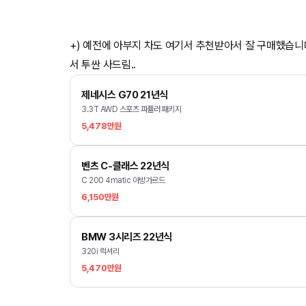
+) 예전에 아부지 차도 여기서 추천받아서 잘 구매했습니
서 투싼 사드림..
제네시스 G70 21년식
3.3T AWD 스포츠 파퓰러 패키지
5,478만원
벤츠 C-클래스 22년식
C 200 4matic 아방가르드
6,150만원
BMW 3시리즈 22년식
320i 럭셔리
5,470만원