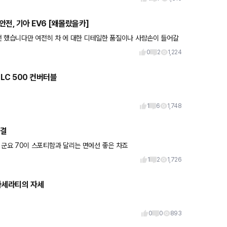
·안전, 기아 EV6 [왜몰랐을카]
전 했습니다만 여전히 차 에 대한 디테일한 품질이나 사람손이 들어갈
.
0
2
1,224
 LC 500 컨버터블
1
6
1,748
대결
그래도 우리나라에서는 G70 스팅어 아반떼N GR86 마즈다 순서 군요 70이 스포티함과 달리는 면에선 좋은 차죠
1
2
1,726
마세라티의 자세
0
0
893