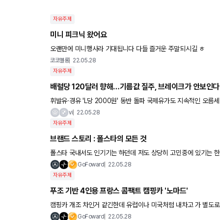
자유주제
미니 피크닉 왔어요
오랜만에 미니행사라 기대됩니다 다들 즐거운 주말되시길 ㅎ
코코멜롱
22.05.28
자유주제
배럴당 120달러 향해…기름값 질주, 브레이크가 안보인다
휘발유·경유 'L당 2000원' 동반 돌파 국제유가도 지속적인 오름세 "유가 하락 요인이 안 보인다" 고삐 풀린 기름값
상승세가 예사롭지 않다. 최근 국내 휘발유와 경유 평균 가격이 나
vi
22.05.28
자유주제
브랜드 스토리 : 폴스타의 모든 것
폴스타 국내서도 인기기는 하던데 저도 상당히 고민중에 있기는 한데 
ㅋㅋㅋ 원래 볼보 고성능 브랜드였는데 전기차 브랜드로 독립하면
GoFoward
22.05.28
자유주제
푸조 기반 4인용 프랑스 콤팩트 캠핑카 '노마드'
캠핑카 개조 차인거 같긴한데 유럽이나 미국처럼 내차고 가 별도로 있고 
원주택 살면 가능하지 않을까도 싶구요
GoFoward
22.05.28