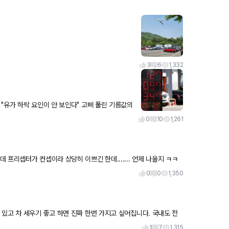
3
6
1,332
의
란히 리
0
10
1,261
프리셉터가 컨셉이라 상당히 이쁘긴 한데....... 언제 나올지 ㅋㅋ
0
0
1,350
차 세우기 좋고 하면 진짜 한번 가지고 싶어집니다. 국내도 전
1
7
1,315