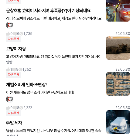
자유주제
윤창호법 효력이 사라지며 후폭풍(?)이 예상되네요
래퍼 장모씨의 공소장도 바뀔 예정이고, 재심도 쏟아질 전망이라네요
0
6
1,735
22.05.30
자유주제
고양이 자랑
고양이 자랑 해도되나요..?? 저희집 냥이들인데 모자지간이에요 사이
명랑
가 참좋은것같아요ㅎ 냥이 싫어하시는분들께는 죄송~그냥 이뿌게
봐주세요!
1
9
1,252
22.05.30
자유주제
개별소비세 인하 또연장!
이젠 새롭지도 않은 소식이지만 전달해드립니다!
0
8
2,222
22.05.30
자유주제
주말 세차
월욜 비소식이 있었지만 너무너무 참을 수가 없어서 대충 5시간 슥슥