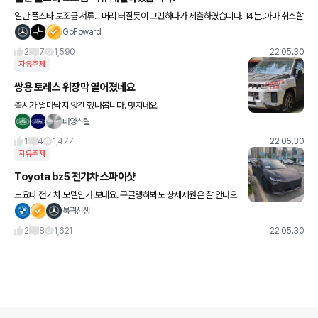
일단 폴스타 보조금 서류... 머리 터질듯이 고민하다가 제출하였습니다. ​ I4는..아마 취소할
듯 합니다. ㅎㄷ에... 브그 꼬냑 지점 순번 3번이긴 한데...... ​ 아무래도 당분간
GoFoward
2
7
1,590
22.05.30
자유주제
쌍용 토레스 위장막 옅어졌네요
출시가 얼마남지 않긴 했나봅니다. 멋지네요
태양스틸
1
4
1,477
22.05.30
자유주제
Toyota bz5 전기차 스파이샷
도요타 전기차 모델인가 보내요. 구글랭히봐도 상세제원은 잘 안나오
는듯.. 디자인은 멋진데 약간 페라리 프로산게 같은 인상도 있네요..?!
북곽선생
2
8
1,621
22.05.30