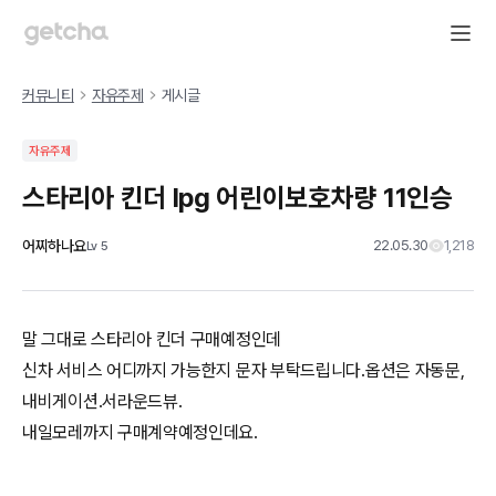
커뮤니티
자유주제
게시글
자유주제
스타리아 킨더 lpg 어린이보호차량 11인승
어찌하나요
22.05.30
1,218
Lv
5
말 그대로 스타리아 킨더 구매예정인데
신차 서비스 어디까지 가능한지 문자 부탁드립니다.옵션은 자동문,
내비게이션.서라운드뷰.
내일모레까지 구매계약예정인데요.