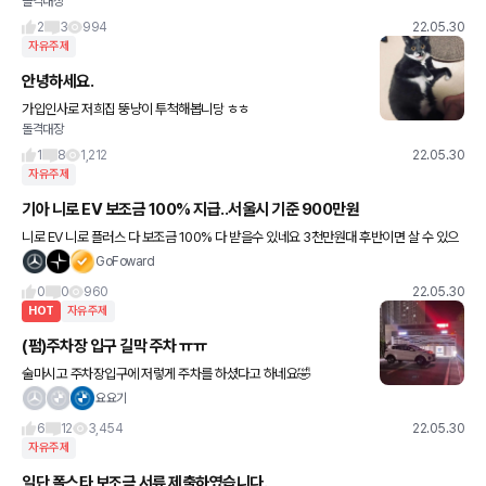
돌격대장
때 빼주고 왔네요 ㅎㅎ
2
3
994
22.05.30
자유주제
안녕하세요.
가입인사로 저희집 뚱냥이 투척해봅니당 ㅎㅎ
돌격대장
1
8
1,212
22.05.30
자유주제
기아 니로 EV 보조금 100% 지급..서울시 기준 900만원
니로 EV 니로 플러스 다 보조금 100% 다 받을수 있네요 3천만원대 후반이면 살 수 있으
니 많이들 몰릴거 같습니다.
GoFoward
0
0
960
22.05.30
HOT
자유주제
(펌)주차장 입구 길막 주차 ㅠㅠ
술마시고 주차장입구에 저렇게 주차를 하셨다고 하네요🤣
요요기
6
12
3,454
22.05.30
자유주제
일단 폴스타 보조금 서류 제출하였습니다.