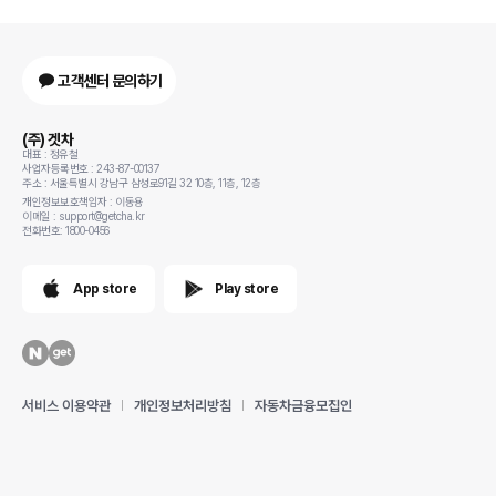
고객센터 문의하기
(주) 겟차
대표 : 정유철
사업자등록번호 : 243-87-00137
주소 : 서울특별시 강남구 삼성로91길 32 10층, 11층, 12층
개인정보보호책임자 : 이동용
이메일 : support@getcha.kr
전화번호: 1800-0456
App store
Play store
서비스 이용약관
개인정보처리방침
자동차금융모집인