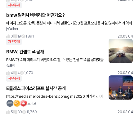
자유주제
bmw 딜러사 바바리안 어떤가요?
메이저 코오롱, 한독, 동성이 아니라서 별로인가요 3월 프로모션을 제일 많이해서 계약하
jyfather
려고하거든요~~ 마이너딜러사 단점이 있나요??
0
19
1,891
20.03.04
자유주제
BMW, 컨셉트 i4 공개
BMW가 i4의 미리보기 버전이라고 할 수 있는 컨셉트 i4를 공개했습
슈프림
니다. 기본적으로 컨셉트 4를 기반으로 나온 컨셉트카인데, 이번에도
저 키드니 그릴은 빼먹지 않았습니다. 컨셉트 i4의 양산형
4
4
1,070
20.03.04
자유주제
E클래스 페이스리프트 실시간 공개
https://media.mercedes-benz.com/gims2020 여기서 라이
브로 보여줬는데 막 끝났습니다. 저도 뒤늦게야 봤네요.
모나코
5
39
11,769
20.03.04