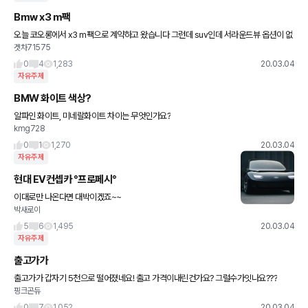
Bmw x3 m팩
오늘 코오롱에서 x3 m팩으로 계약하고 왔습니다 그런데 suv인데 서라운드뷰 옵션이 없
겟차71575
길래 추가 안되냐니 안된다고 하네요. 도이치랑 바바리안에는 옵션으로 추가된 에디션 모
델이 있다고 하던데 맞나
0
4
1,283
20.03.04
자유주제
BMW 화이트 색상?
알파인 화이트, 미네랄화이트 차이는 무엇인가요?
kmg728
0
1
1,270
20.03.04
자유주제
현대 EV컨셉카 °프로페시°
이대로만 나온다면 대박이겠죠~~
박새로이
5
6
1,495
20.03.04
자유주제
출고가가
출고가가 갑자기 5천으로 떨어졌네요! 출고 가격이내린건가요? 그럴수가잇나요???
핑크곤듀
0
7
1,052
20.03.04