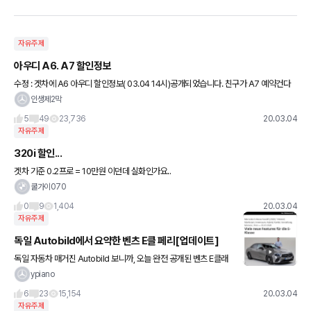
자유주제
아우디 A6. A7 할인정보
수정 : 겟차에 A6 아우디 할인정보( 03.04 14시)공개되었습니다. 친구가 A7 예약건다
고 아우디 딜러분 한테 이야기 주고 받는다길래 정보 얻어왔습니다. A6 가솔린 프리미엄
인생제2막
67.5
5
49
23,736
20.03.04
자유주제
320i 할인...
겟차 기준 0.2프로 = 10만원 이던데 실화인가요..
쿨가이070
0
9
1,404
20.03.04
자유주제
독일 Autobild에서 요약한 벤츠 E클 페리[업데이트]
독일 자동차 매거진 Autobild 보니까, 오늘 완전 공개된 벤츠 E클래
스 페이스리프트 차이점을 요약해서 올렸네요: 가장 큰 차이점은 좀
ypiano
더 스포티한 외관, 마일드/플러그인 하이브리드 모델 확
6
23
15,154
20.03.04
자유주제