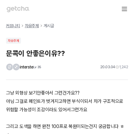
커뮤니티
자유주제
게시글
자유주제
문콕이 안좋은이유??
interste
20.03.04
1,242
Lv
35
그냥 외형상 보기안좋아서 그런건가요??
아님 그걸로 페인트가 벗겨지고하면 부식이되서 차가 구조적으로
위험할 가능성이 조감이라도 있어서그런가요
그리고 도색을 하면 완전 100프로 복원이되는건지 궁금합니다 ㅎ