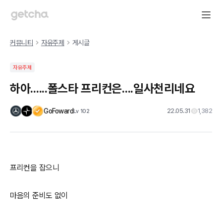
커뮤니티
자유주제
게시글
자유주제
하아......폴스타 프리컨은....일사천리네요
GoFoward
22.05.31
1,382
Lv
102
프리컨을 잡으니
마음의 준비도 없이