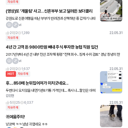
자유주제
(영상)또 '개물림' 사고…신혼부부 보고 달려든 보더콜리
강원도로 신혼여행을 떠난 부부가 반려견과 산책하던 중 갑자기 나타
난 보더콜리로 인해 부상을 입고 말았다. 30일 YTN에 따르면 지난
vi
19일 오전 10시쯤 강원도 양양군에서 신혼여행을 즐기던 부부
2
2
1,289
22.05.31
자유주제
4년 간 고객 돈 9800만원 빼내 주식 투자한 농협 직원 입건
2017년부터 4년 간 내부 전산 조작해 횡령 "전액 회수.. 징계 수위 검토" 경남 창녕의 한
농협 직원이 약 4년 간 내부 전산시스템을 조작해 9800만원 상당의 고객 돈을 횡령한 것
vi
으로 드러나
2
2
1,637
22.05.31
HOT
자유주제
후....850에 눈뒤집어져가 미치긋네요...
두번다시 오지않을 내연기관8기통 가격인데.... 혹시나....할인은 아에
김민현
없겠죠...??
5
25
6,037
22.05.31
자유주제
귀여움주의!
냥코백 ㅋㅋ 넘넘 귀엽네요 ㅎㅎ