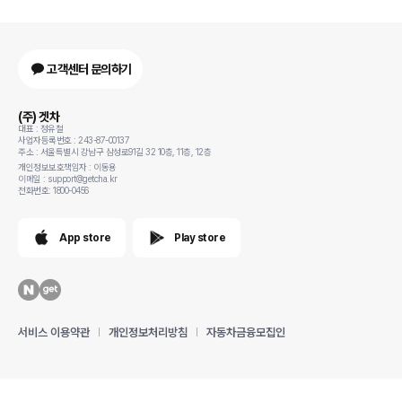
고객센터 문의하기
(주) 겟차
대표 : 정유철
사업자등록번호 : 243-87-00137
주소 : 서울특별시 강남구 삼성로91길 32 10층, 11층, 12층
개인정보보호책임자 : 이동용
이메일 : support@getcha.kr
전화번호: 1800-0456
App store
Play store
서비스 이용약관
개인정보처리방침
자동차금융모집인