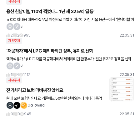
자유주제
용산 한남더힐 110억 찍었다… 1년 새 32.5억 ‘급등’
ㅎㄷㄷ 하네용 대통령 집무실 이전으로 개발 기대감이 커진 서울 용산구에서 ‘한남더힐’이
100억원이 넘는 가격에 손바뀜됐다. 이는 1년 새 가격이 32억원 넘게 뛴 것으로 올해 서
vi
울에서 거래된 아
2
2
995
22.05.31
자유주제
‘저공해차’에서 LPG 제외하려던 정부, 유지로 선회
액화석유가스(LPG)차를 저공해차에서 제외하려던 환경부가 ‘일단 유지’로 정책을 선회
했다. 미세먼지 저감에 기여한 LPG차를 저공해차로 남겨둬야 한다는 업계의 호소에 환경
vi
부가 원점에서 재검토하기로
1
4
1,117
22.05.31
자유주제
전기차라고 보험 더비싸진 않네요
원래 쓰던 보험사인데요 기존에도 50만원 선이었는데 베터리 특악
은 안보여서 안넣었지만 크게 더 비싸지지는 않네요
GoFoward
0
0
945
22.05.31