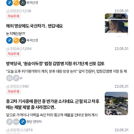
북곽선생
2
2
1,036
22.05.31
자유주제
해외 영상에도 국산차가.. 반갑네요
눈치채신분??
북곽선생
2
4
1,064
22.05.31
자유주제
방역당국, '원숭이두창' 법정 감염병 지정·위기단계 선포 검토
"오늘 오후 위기평가회의 개최, 향후 대응 방향 논의" 앞서 전문위, 법정감염병 지정 등 제
안 비풍토병 23개국, 257건 확진 사례 보고 방역당국이 ‘원숭이두창’에 대한 법정 감염
vi
병 지정과 위기
2
2
982
22.05.31
자유주제
중고차 기사중에 듣던 중 반가운 소리네요. 근절 되고 차후
에는 제발 제발 좀 사라졌으면..
앞으로 가격이나 이력을 속인 허위 중고차 매물을 인터넷 등에 게시
할 경우 중고차 매매업자뿐 아니라 거짓 광고를 한 직원도 처벌받는
동탄 현마허
다. 29일 국회는 본회의를 열어 자동차 매매업자뿐 아니라 종사자에
2
12
1,876
22.05.31