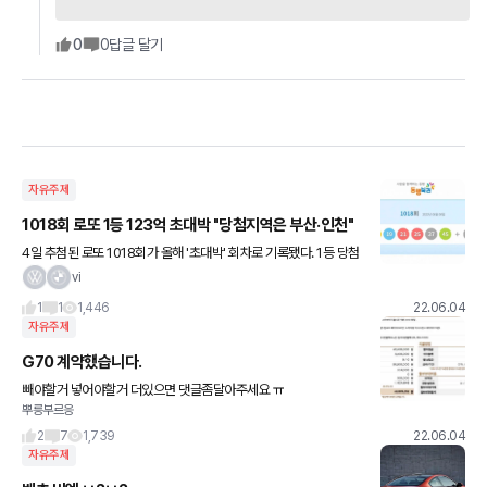
0
0
답글 달기
자유주제
1018회 로또 1등 123억 초대박 "당첨지역은 부산·인천"
4일 추첨된 로또 1018회가 올해 '초대박' 회차로 기록됐다. 1등 당첨
자가 단 2명 나왔기 때문이다. 당첨지역은 부산과 인천이다. 각 1명씩
vi
배출됐다. 둘 다 '자동 선택' 사례이다. 그
1
1
1,446
22.06.04
자유주제
G70 계약했습니다.
빼야할거 넣어야할거 더있으면 댓글좀달아주세요 ㅠ
뿌릉부르응
2
7
1,739
22.06.04
자유주제