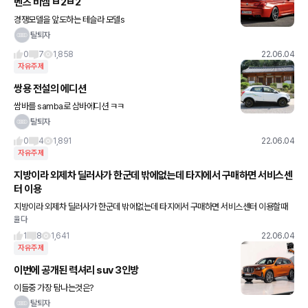
벤츠 비엠 ㅂ2ㅂ2
경쟁모델을 앞도하는 테슬라 모델s
탈퇴자
0
7
1,858
22.06.04
자유주제
쌍용 전설의 에디션
쌈바를 samba로 삼바에디션 ㅋㅋ
탈퇴자
0
4
1,891
22.06.04
자유주제
지방이라 외제차 딜러사가 한군데 밖에없는데 타지에서 구매하면 서비스센
터 이용
지방이라 외제차 딜러사가 한군데 밖에없는데 타지에서 구매하면 서비스센터 이용할때
율다
눈치 주나요?
1
8
1,641
22.06.04
자유주제
이번에 공개된 력셔리 suv 3인방
이들중 가장 탐나는것은?
탈퇴자