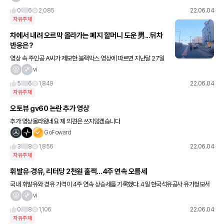
0
6
2,085
22.06.04
자유주제
차에서 내려 오르막 올라가는 폐지 할머니 도운 男...뒤차
반응은?
영상 속 주인공 A씨가 제보한 블랙박스 영상에 따르면 지난달 27일
오후 7시쯤 인천 문학 고속도로 진입로 터널 옆 고가 도로에서 한 할
vi
머니가 폐지 수레를 끌고 길을 오르고 있다. 수레 옆으로는
5
6
1,849
22.06.04
자유주제
오토뷰 gv60 논란 추가 영상
추가 영상올라왔네요 제 의견은 쓰지않겠습니다
GoFoward
3
8
1,856
22.06.04
자유주제
휘발유·경유, 리터당 2천원 훌쩍…4주 연속 오름세
국내 휘발유와 경유 가격이 4주 연속 상승세를 기록했다. 4일 한국석유공사 유가정보서
비스 오피넷에 따르면 6월 첫째 주(5.29∼6.2) 전국 주유소 휘발유 평균 판매가격은 전
vi
주보다 19.3원 오
0
8
1,106
22.06.04
자유주제