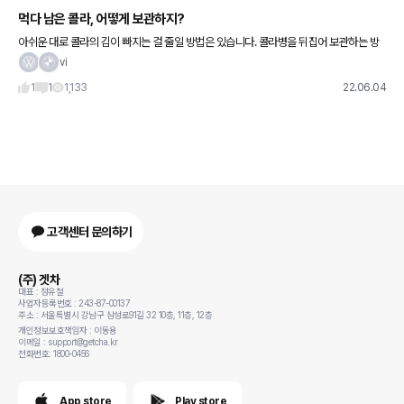
먹다 남은 콜라, 어떻게 보관하지?
아쉬운 대로 콜라의 김이 빠지는 걸 줄일 방법은 있습니다. 콜라병을 뒤집어 보관하는 방
법이라고 생각하실 텐데 아닙니다. 콜라병을 뒤집어 보관하면 뚜껑으로 김이 빠져나가는
vi
걸 줄일 수 있다고 생각하
1
1
1,133
22.06.04
고객센터 문의하기
(주) 겟차
대표 : 정유철
사업자등록번호 : 243-87-00137
주소 : 서울특별시 강남구 삼성로91길 32 10층, 11층, 12층
개인정보보호책임자 : 이동용
이메일 : support@getcha.kr
전화번호: 1800-0456
App store
Play store