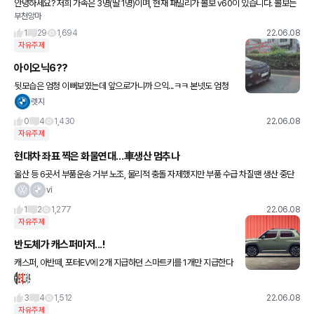
안녕하세요? 저희 가족은 3명(딸 1명)이며, 현재 패밀리가 볼보 v60이 있습니다. 볼보는
부천앙마
와이프의 드림카로 거의 운행하고 있습니다. 서로 차량 호불호가 있어 3월에 x7 계약을
해서 대기
1
29
1,694
22.06.08
자유주제
아이오닉6??
뒷모습은 엄청 이뻐보였는데 앞으로가니까 으익...ㅋㅋ 본넷도 엄청
짧네요
렛지
0
4
1,430
22.06.08
자유주제
현대차 좌표 찍은 화물연대…車생산 멈추나
울산 등 6곳서 부품운송 거부 노조, 물리적 충돌 자제했지만 부품 수급 차질땐 생산 중단
소비자들 출고지연 피해 클듯 ◆ 화물연대 총파업 ◆ 민주노총 공공운수노조 화물연대본
vi
부(이하 화물연대)가
1
2
1,277
22.06.08
자유주제
반도체가 캐스퍼마저...!
캐스퍼, 아반떼, 포터EV에 2개 지급하던 스마트키를 1개만 지급한다
네요 그래도 나중에 준다니 다행입니다 ㅠㅠ
3
4
1,512
22.06.08
자유주제