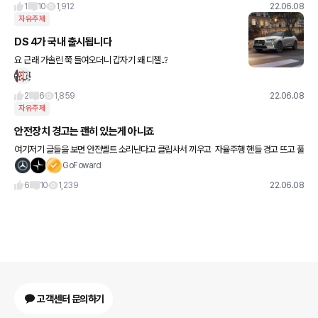
1
10
1,912
22.06.08
자유주제
DS 4가 국내 출시됩니다
요 근래 가솔린 쭉 들여오더니 갑자기 왜 디젤..?
2
6
1,859
22.06.08
자유주제
안전장치 경고는 괜히 있는게 아니죠
여기저기 글들을 보면 안전벨트 소리난다고 클립사서 끼우고 ​ 자율주행 핸들 경고 뜨고 풀
린다고 모래주머니 점토 같은거 사서 붙이고 ​ 왜그러는지 이해가 안갑니다 ​ 테슬라 오토파
GoFoward
일럿
6
10
1,239
22.06.08
고객센터 문의하기