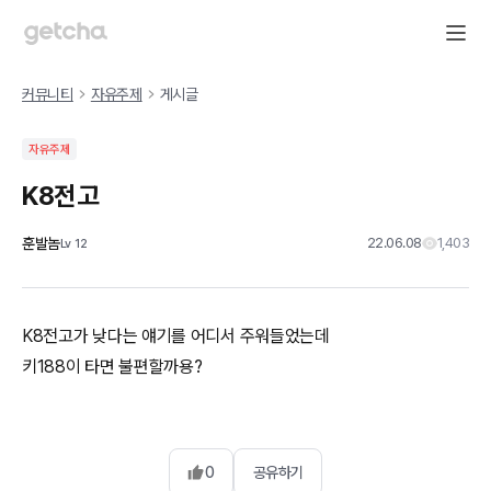
커뮤니티
자유주제
게시글
자유주제
K8전고
훈발놈
22.06.08
1,403
Lv
12
K8전고가 낮다는 얘기를 어디서 주워들었는데
키188이 타면 불편할까용?
0
공유하기