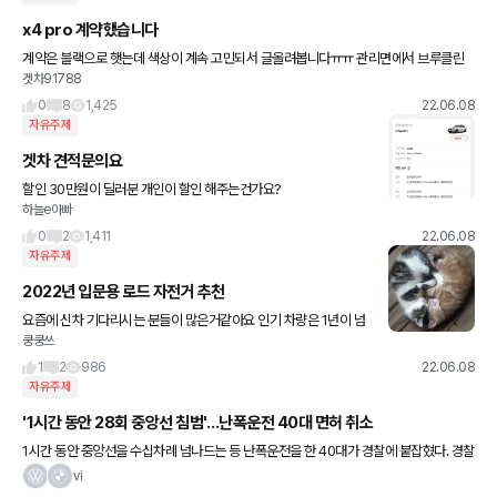
x4 pro 계약했습니다
계약은 블랙으로 햇는데 색상이 계속 고민되서 글올려봅니다ㅠㅠ 관리면에서 브루클린
겟차91788
그레이? 좋을거 같긴한데 오너님들의 조언 부탁드립니다ㅠ
0
8
1,425
22.06.08
자유주제
겟차 견적문의요
할인 30만원이 딜러분 개인이 할인 해주는건가요?
하늘e아빠
0
2
1,411
22.06.08
자유주제
2022년 입문용 로드 자전거 추천
요즘에 신차 기다리시는 분들이 많은거같아요 인기 차량은 1년이 넘
쿵쿵쓰
게 걸린다고 해서 많은 분들이 급하게 중고로 갈아 타시는거같아요
그래도 구매에 여유가 있으신 분들은 로드 자전거 어떠세요!
1
2
986
22.06.08
자유주제
'1시간 동안 28회 중앙선 침범'…난폭운전 40대 면허 취소
1시간 동안 중앙선을 수십차례 넘나드는 등 난폭운전을 한 40대가 경찰에 붙잡혔다. 경찰
은 해당 운전자의 운전면허를 취소했다. 전북 완주경찰서는 도로교통법상 난폭운전 혐의
vi
로 A씨(45)를 붙잡아