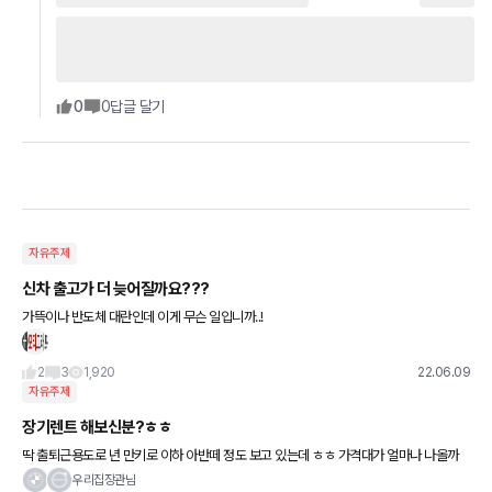
0
0
답글 달기
자유주제
신차 출고가 더 늦어질까요???
가뜩이나 반도체 대란인데 이게 무슨 일입니까..!
2
3
1,920
22.06.09
자유주제
장기렌트 해보신분?ㅎㅎ
딱 출퇴근용도로 년 만키로 이하 아반떼 정도 보고 있는데 ㅎㅎ 가격대가 얼마나 나올까
여? 겟차내에서 확인해봤는데 27정도 나오던데 이정도가 맞을까요?
우리집장관님