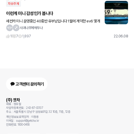
자유주제
이런게 미니 감성인가 봅니다
세컨카 미니 운영중인 40중반 유부남입니다 1월에 계약한 ev6 몇개
월후?? 나올거 같아 미니 처분할려고 준비중인데… 오늘 친구들과 술
사과나무에배두나
먹고 집에 오는길 대리기사분과 수다 떠는중 기사분이
1
7
1,897
22.06.08
고객센터 문의하기
(주) 겟차
대표 : 정유철
사업자등록번호 : 243-87-00137
주소 : 서울특별시 강남구 삼성로91길 32 10층, 11층, 12층
개인정보보호책임자 : 이동용
이메일 : support@getcha.kr
전화번호: 1800-0456