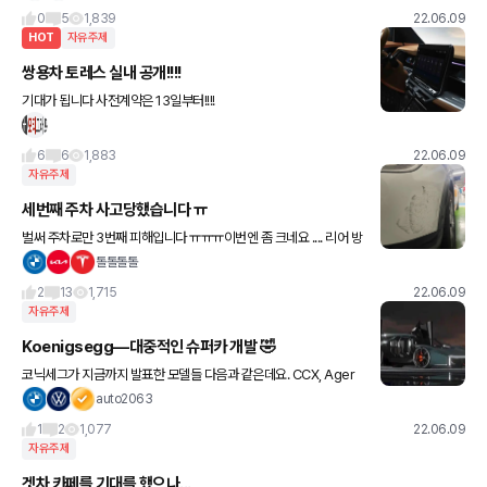
0
5
1,839
22.06.09
HOT
자유주제
쌍용차 토레스 실내 공개!!!!
기대가 됩니다 사전계약은 13일부터!!!!
6
6
1,883
22.06.09
자유주제
세번째 주차 사고당했습니다 ㅠ
벌써 주차로만 3번째 피해입니다 ㅠㅠㅠ이번엔 좀 크네요 .... 리어 방
향지시등은 교환일것 같고 범퍼 도장한판 클래딩 휠하우스쪽하고 범
톨톨톨톨
퍼하단에있는 두개 모두 교환일것 같네요 ...자려고 핸드폰을 놓
2
13
1,715
22.06.09
자유주제
Koenigsegg—대중적인 슈퍼카 개발 🤣
코닉세그가 지금까지 발표한 모델들 다음과 같은데요. CCX, Ager
a, Regera, Jesko, Jesko Absolut 그리고 4인승으로 가장 최근
auto2063
내놓은 Gemera까지…모두 한정판으로만
1
2
1,077
22.06.09
자유주제
겟차 카페를 기대를 했으나...