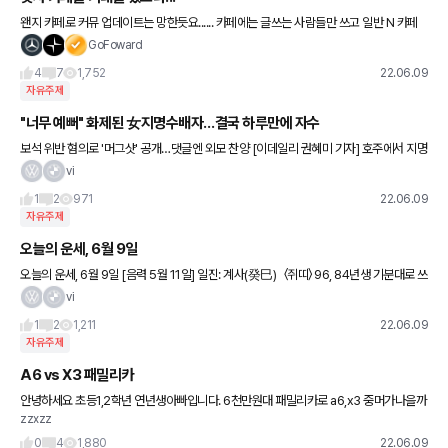
왠지 카페로 커뮤 업데이트는 망한듯요...... 카페에는 글쓰는 사람들만 쓰고 일반 N 카페
같이 소통이 되는거 같지는 않고... 전체 게시판에 글을 쓰지 않으면 반응이 없으니 카페 보
GoFoward
다는 전체
4
7
1,752
22.06.09
자유주제
"너무 예뻐" 화제된 女지명수배자…결국 하루만에 자수
보석 위반 혐의로 '머그샷' 공개…댓글엔 외모 찬양 [이데일리 권혜미 기자] 호주에서 지명
수배된 여성이 얼굴 공개로 사회관계망서비스(SNS)에서 화제를 모으자 하루 만에 경찰
vi
에 자수했다. 8일(현
1
2
971
22.06.09
자유주제
오늘의 운세, 6월 9일
오늘의 운세, 6월 9일 [음력 5월 11일] 일진: 계사(癸巳) 〈쥐띠〉 96, 84년생 기분대로 쓰
다가는 지출만 커진다. 72년생 어리석은 일을 했다는 후회를 남기는 일을 할 수 있다.
vi
1
2
1,211
22.06.09
자유주제
A6 vs X3 패밀리카
안녕하세요 초등1,2학년 연년생아빠입니다. 6천만원대 패밀리카로 a6,x3 중머가나을까
zzxzz
요? 현재중형세단인데 1년에10번정도?짐 뒷좌석에우겨넣고 캠핑다닙니다ㅎ
0
4
1,880
22.06.09