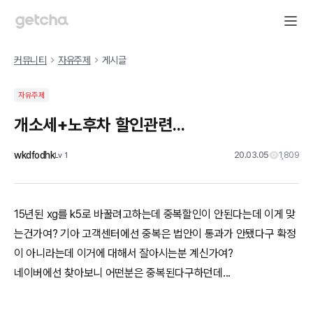
커뮤니티
자유주제
게시글
자유주제
개소세+노후차 할인관련...
wkdfodhk
20.03.05
1,809
Lv
1
15년된 xg를 k5로 바꿀려고하는데 중복할인이 안된다는데 이게 맞
는건가여? 기아 고객센터에선 중복은 법안이 통과가 안됐다구 확정
이 아니라는데 이거에 대해서 잘아시는분 계신가여?
네이버에선 찾아보니 어떤분은 중복된다구하던데...