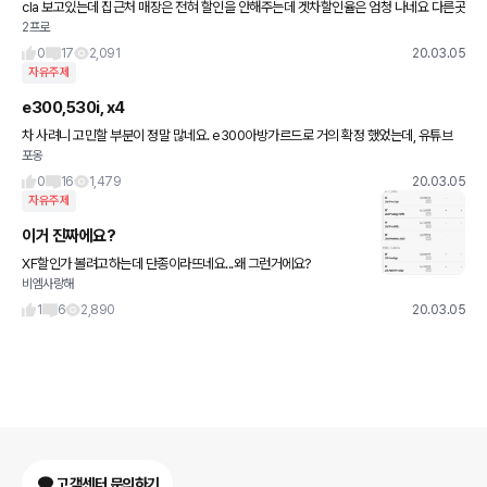
cla 보고있는데 집근처 매장은 전혀 할인을 안해주는데 겟차할인율은 엄청 나네요 다른곳
2프로
에서 할인 받아서 견적 받았는데 여기만큼은 안되네요 겟차 할인율 받으러면 어떻게 해야
하나요?
0
17
2,091
20.03.05
자유주제
e300,530i, x4
차 사려니 고민할 부분이 정말 많네요. e300아방가르드로 거의 확정 했었는데, 유튜브
포옹
리뷰를 보니 평이 너~무 안좋아서 (고객센터대응문제, 센서민감성, 창문오작동 및 소음)
진짜 고민되네요.
0
16
1,479
20.03.05
자유주제
이거 진짜에요?
XF할인가 볼려고하는데 단종이라뜨네요...왜 그런거에요?
비엠사랑해
1
6
2,890
20.03.05
고객센터 문의하기