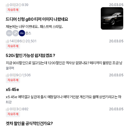
0
2
939
20.03.05
자유주제
드디어 신형 g80 티저 이미지 나왔네요
제눈에는 너무 이쁘네요.. 패스트백 스타일..
돈스
14
86
20,501
20.03.05
자유주제
520i 할인 가능성 쉽지않겠죠?
지금 900할인으로 알고있는데 1200할인은 역사상 없었나요? 페리까지 물량은 조금 남
꿀주먹
은걸로 아는데 더 기다려보는게 답일까요? 차랑이 급한건 아닌데... 원래 5000이하로 보
다거..할인
0
9
1,506
20.03.05
자유주제
x5 45e
x5 45e 예약걸고 싶은데 출시 예정일이나 예약 거신분 계신가요 올해 상반기라고는 하
최강
는데 정보가 너무 부족해서요
0
3
882
20.03.05
자유주제
겟차 할인율 공식적인건가요?