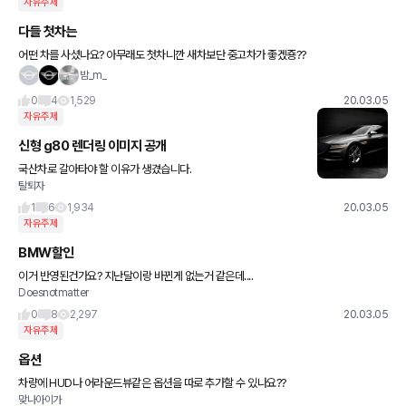
자유주제
다들 첫차는
어떤 차를 사셨나요? 아무래도 첫차니깐 새차보단 중고차가 좋겠죵??
밤_m_
0
4
1,529
20.03.05
자유주제
신형 g80 렌더링 이미지 공개
국산차로 갈아타야 할 이유가 생겼습니다.
탈퇴자
1
6
1,934
20.03.05
자유주제
BMW할인
이거 반영된건가요? 지난달이랑 바뀐게 없는거 같은데....
Doesnotmatter
0
8
2,297
20.03.05
자유주제
옵션
차량에 HUD나 어라운드뷰같은 옵션을 따로 추가할 수 있나요??
맞나아이가