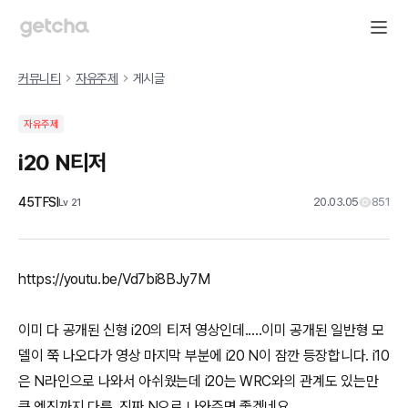
커뮤니티
자유주제
게시글
자유주제
i20 N티저
45TFSI
20.03.05
851
Lv
21
https://youtu.be/Vd7bi8BJy7M
이미 다 공개된 신형 i20의 티저 영상인데.....이미 공개된 일반형 모
델이 쭉 나오다가 영상 마지막 부분에 i20 N이 잠깐 등장합니다. i10
은 N라인으로 나와서 아쉬웠는데 i20는 WRC와의 관계도 있는만
큼 엔진까지 다른. 진짜 N으로 나와주면 좋겠네요.