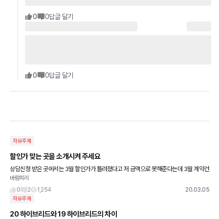
0
0
답글 달기
0
0
답글 달기
자유주제
할인가 맞는 곳을 소개시켜 주세요
상담신청 받은 곳에서는 3월 할인가가 틀려졌다고 저 금액으로 못해준다는데 3월 계약건
바람피리
에 할인률 그대로 적용된 케이스가 있네요? 저곳을 소개시켜주세요
0
2
1,254
20.03.05
자유주제
20 하이브리드와 19 하이브리드의 차이