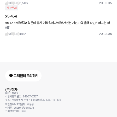
다거..할인
0
9
1,506
20.03.05
자유주제
x5 45e
x5 45e 예약걸고 싶은데 출시 예정일이나 예약 거신분 계신가요 올해 상반기라고는 하
최강
는데 정보가 너무 부족해서요
0
3
882
20.03.05
고객센터 문의하기
(주) 겟차
대표 : 정유철
사업자등록번호 : 243-87-00137
주소 : 서울특별시 강남구 삼성로91길 32 10층, 11층, 12층
개인정보보호책임자 : 이동용
이메일 : support@getcha.kr
전화번호: 1800-0456