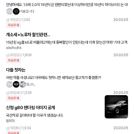
안녕하세요. 1.5와 2.0의 19년식은 완판되었는데 이상하리만큼 19년식 하이브리드는 아
직 완판전이네요. 저 개인적으로는 20년식 하이브리드를 기다리고 있는데 20년식 하이
리움입니다
브리드와 19년식 하
1
2
1,262
20.03.05
자유주제
개소세+노후차 할인관련...
15년된 xg를 k5로 바꿀려고하는데 중복할인이 안된다는데 이게 맞는건가여? 기아 고객
wkdfodhk
센터에선 중복은 법안이 통과가 안됐다구 확정이 아니라는데 이거에 대해서 잘아시는분
계신가여? 네이버에선 찾아보
0
2
1,809
20.03.05
자유주제
다들 첫차는
어떤 차를 사셨나요? 아무래도 첫차니깐 새차보단 중고차가 좋겠죵??
밤_m_
0
4
1,529
20.03.05
자유주제
신형 g80 렌더링 이미지 공개
국산차로 갈아타야 할 이유가 생겼습니다.
탈퇴자
1
6
1,934
20.03.05
자유주제