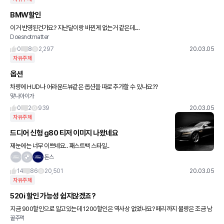
BMW할인
이거 반영된건가요? 지난달이랑 바뀐게 없는거 같은데....
Doesnotmatter
0
8
2,297
20.03.05
자유주제
옵션
차량에 HUD나 어라운드뷰같은 옵션을 따로 추가할 수 있나요??
맞나아이가
0
2
939
20.03.05
자유주제
드디어 신형 g80 티저 이미지 나왔네요
제눈에는 너무 이쁘네요.. 패스트백 스타일..
돈스
14
86
20,501
20.03.05
자유주제
520i 할인 가능성 쉽지않겠죠?
지금 900할인으로 알고있는데 1200할인은 역사상 없었나요? 페리까지 물량은 조금 남
꿀주먹
은걸로 아는데 더 기다려보는게 답일까요? 차랑이 급한건 아닌데... 원래 5000이하로 보