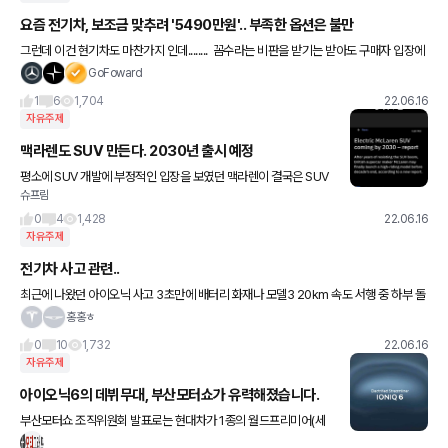
요즘 전기차, 보조금 맞추려 '5490만원'.. 부족한 옵션은 불만
그런데 이건 현기차도 마찬가지 인데........ ​ 꼼수라는 비판을 받기는 받아도 구매자 입장에
서는 옵션을 추가해도 보조금 혜택이 그만큼 더 크니 더 좋은거 같아요.... ​ 그걸 맞
GoFoward
1
6
1,704
22.06.16
자유주제
맥라렌도 SUV 만든다. 2030년 출시 예정
평소에 SUV 개발에 부정적인 입장을 보였던 맥라렌이 결국은 SUV
슈프림
를 개발하는 쪽으로 결정했습니다. 하지만. 당장은 아니고 8년 후인
2030년에 출시할 예정이라고 합니다. 내연기관 기반이 아닌 전
0
4
1,428
22.06.16
자유주제
전기차 사고 관련..
최근에 나왔던 아이오닉 사고 3초만에 배터리 화재나 모델3 20km 속도 서행 중 하부 돌
빵으로 배터리 파손 수리비 1800 보험처리 불가 등을 보면서 차 대기 걸어 둔것들이 고민
홍홍ㅎ
이 됩니다..
0
10
1,732
22.06.16
자유주제
아이오닉6의 데뷔무대, 부산모터쇼가 유력해졌습니다.
부산모터쇼 조직위원회 발표로는 현대차가 1종의 월드프리미어(세
계 최초 공개 모델)를 확정지었는데요. 저희 모터그래프 취재결과로