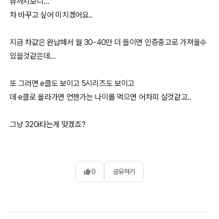
뷰까지보니…
차 바꾸고 싶어 미치겠어요..
지금 차값은 완납해서 월 30-40만 더 들이면 인증중고로 가져올수
있을것같은데…
또 그러면 e클도 보이고 5시리즈도 보이고
데 e클로 올라가면 언젠가는 나이를 먹으면 어차피 살것같고..
그냥 320i타는게 맞겠죠?
0
공유하기