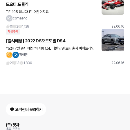
도요타 포뮬러
TF-105 입니다. F1 머신이지요.
comaeng
0
2
1,128
22.06.16
자유주제
[출시예정] 2022 DS오토모빌 DS4
*오는 7월 출시 예정 *4기통 1.5L 디젤 단일 트림 출시 파워트레인
이 아쉽긴 한데 차는 기깔나게 예쁘네요
정형돈
2
13
1,830
22.06.16
고객센터 문의하기
(주) 겟차
대표 : 정유철