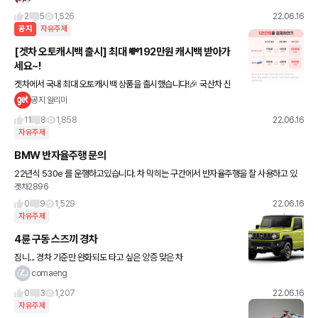
도 아이오닉6가 유력한것으로 파악됐습니다.
2
5
1,526
22.06.16
공지
자유주제
[겟차 오토캐시백 출시] 최대 💸192만원 캐시백 받아가
세요~!
겟차에서 국내 최대 오토캐시백 상품을 출시했습니다!🎉 국산차 신
차 구매 시, 결제만 겟차에서 하면 차량 금액의 2.0 ~ 2.4%까지 캐시
공지 알리미
백을 드립니다! 더 자세한 혜택 내용은 아래에서 확인해주
11
8
1,858
22.06.16
자유주제
BMW 반자율주행 문의
22년식 530e 를 운행하고있습니다. 차 막히는 구간에서 반자율주행을 잘 사용하고 있
겟차2896
는데요, 끼어드는 차량이나, 횡단보도를 건너는 사람을 인식하나요? 테스트 해볼 수도 없
고, 인식 못하거나
0
9
1,529
22.06.16
자유주제
4륜 구동 스즈끼 경차
짐니... 경차 기준만 완화되도 타고 싶은 앙증 맞은 차
comaeng
0
3
1,207
22.06.16
자유주제