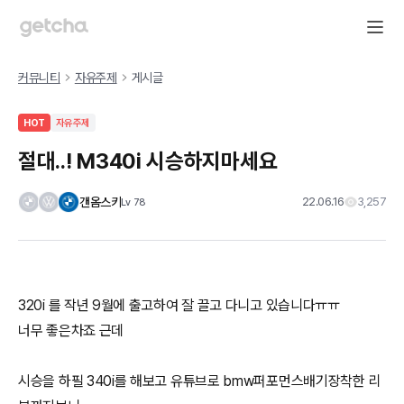
커뮤니티
자유주제
게시글
HOT
자유주제
절대..! M340i 시승하지마세요
갠옴스키
22.06.16
3,257
Lv
78
320i 를 작년 9월에 출고하여 잘 끌고 다니고 있습니다ㅠㅠ
너무 좋은차죠 근데
시승을 하필 340i를 해보고 유튜브로 bmw퍼포먼스배기장착한 리