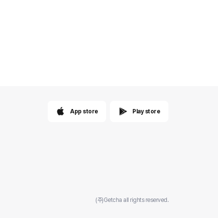
App store
Play store
(주)Getcha all rights reserved.