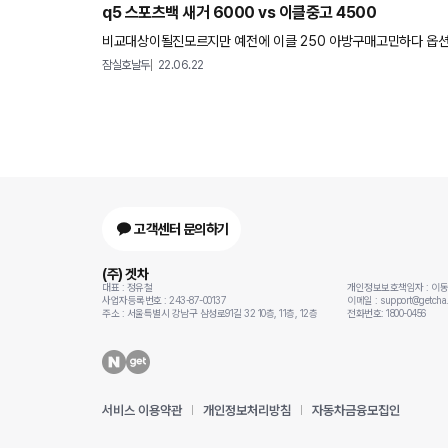
q5 스포츠백 새거 6000 vs 이클중고 4500
비교대상이될진모르지만 예전에 이클 250 아방구매고민하다 옵
니다. 다만 현재 집도 전세연장했고 2년간또 개처럼 모아야지하
잠실호날두
22.06.22
고객센터 문의하기
(주) 겟차
대표 : 정유철
개인정보보호책임자 : 이
사업자등록번호 : 243-87-00137
이메일 : support@getcha.
주소 : 서울특별시 강남구 삼성로91길 32 10층, 11층, 12층
전화번호: 1800-0456
서비스 이용약관
개인정보처리방침
자동차금융모집인