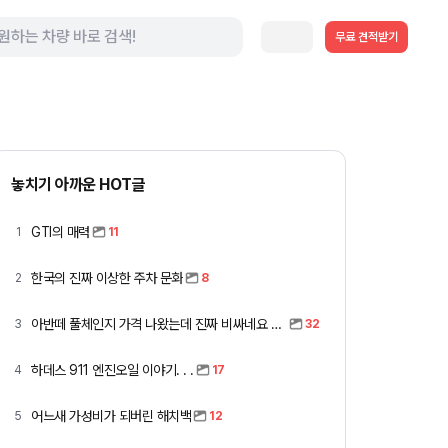
무료 견적받기
놓치기 아까운 HOT글
GTI의 매력
1
11
한국의 진짜 이상한 주차 문화
2
8
아반떼 풀체인지 가격 나왔는데 진짜 비싸네요 ㅎㅎ
3
32
하데스 911 엔진오일 이야기. . .
4
17
어느새 가성비가 되버린 해치백
5
12