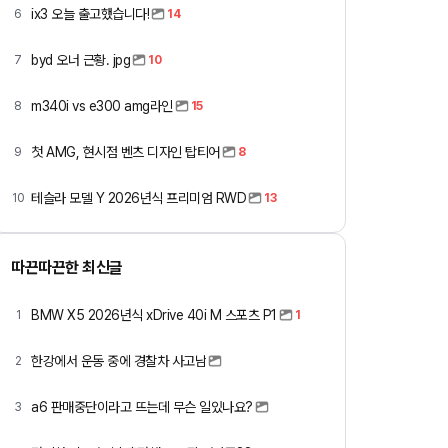
ix3 오늘 출고했습니다!
6
14
byd 오너 근황. jpg
7
10
m340i vs e300 amg라인
8
15
첫 AMG, 현시점 벤츠 디자인 탑티어
9
8
테슬라 모델 Y 2026년식 프리미엄 RWD
10
13
따끈따끈한 최신글
BMW X5 2026년식 xDrive 40i M 스포츠 P1
1
1
한강에서 운동 중에 경찰차 사고남
2
a6 판매중단이라고 뜨는데 무슨 일있나요?
3