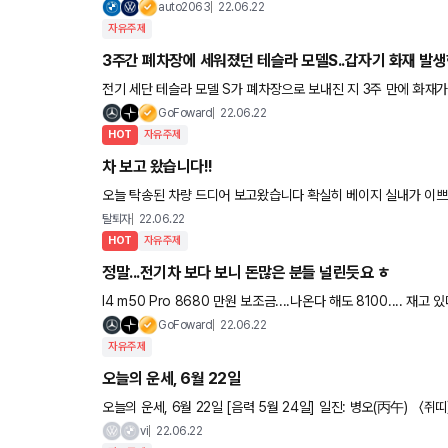
nough and I will give it to
auto2063
22.06.22
자유주제
3주간 폐차장에 세워졌던 테슬라 모델S..갑자기 화재 발생
전기 세단 테슬라 모델 S가 폐차장으로 보내진 지 3주 만에 화재가 발생해 주목을 받는다. 22일
사고로 3주간 폐차장에 세워뒀던 테슬라 모델 S가 갑자기 화재
GoFoward
22.06.22
HOT
자유주제
차 보고 왔습니다!!
오늘 탁송된 차량 드디어 보고왔습니다 확실히 베이지 실내가 이쁘긴하네요 ㅎㅎ 썬팅 유리막코팅 시공 맡겨놓고 금
요일날 아침에 대리로 받기로했습니다. 막상 차받으니까 bmw3시
탈퇴자
22.06.22
HOT
자유주제
정말...전기차 보다 보니 돈많은 분들 널린듯요 ㅎ
I4 m50 Pro 8680 만원 보조금....나온다 해도 8100.... 재고 있다 하니 서로 받으려고 하는거 보니 와....나만 딴세상 살고 있구나 싶
네요 ㅎㅎㅎㅎ 8000만원 짜리 차 언
GoFoward
22.06.22
자유주제
오늘의 운세, 6월 22일
오늘의 운세, 6월 22일 [음력 5월 24일] 일진: 병오(丙午) 〈쥐띠〉 96, 84년생 사소한 말이나 행동 때문에스트레스 받지 않도록 하
라. 72년생 참는 것이 이기는 것이다. 감정이
vi
22.06.22