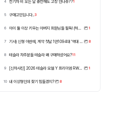
전기차 비 오는 날 충전해도 고장 안나쥬??
4
1
구매고민입니다..
5
3
아이 둘 이상 키우는 아버지 회원님들 필독! (하이패스 할인)
6
1
기사) 신형 아반떼, 계약 첫날 1만1094대 '역대 최고'
7
8
테슬라 차주분들 테슬라 왜 구매하셨어요?
8
11
[신차사진] 2026 테슬라 모델 Y 프리미엄 RWD (펄 화이트 + 블랙시트)
9
1
내 이상형인데 찾기 힘들겠지?
10
8