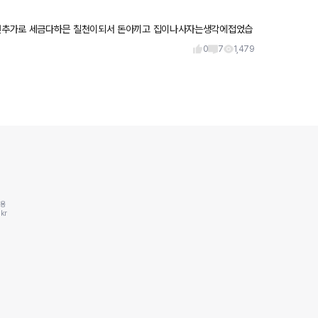
션추가로 세금다하믄 칠천이되서 돈아끼고 집이나사자는생각에접었습
는생각에 차까지
0
7
1,479
동용
kr