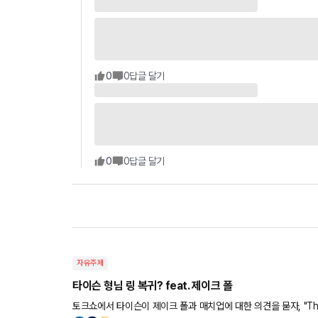
0
0
답글 달기
0
0
답글 달기
자유주제
타이슨 형님 링 복귀? feat. 제이크 폴
토크쇼에서 타이슨이 제이크 폴과 매치업에 대한 의견을 묻자, "That could be very interesting. He is skilled e