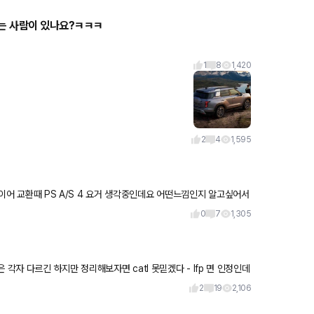
쓰는 사람이 있나요?ㅋㅋㅋ
1
8
1,420
2
4
1,595
0
7
1,305
리해보자면 catl 못믿겠다 - lfp 면 인정인데
2
19
2,106