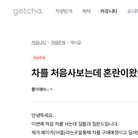
차량탐색
혜택
커뮤니티
오너
커뮤니티
자유주제
게시글
자유주제
차를 처음사보는데 혼란이
똘이애비
Lv
11
안녕하세요.
이번에 처음 차를 사는데 잘몰라 질문드립니다.
제가 페이카(어플)라는곳을통해 차를 구매예정이고 딜러