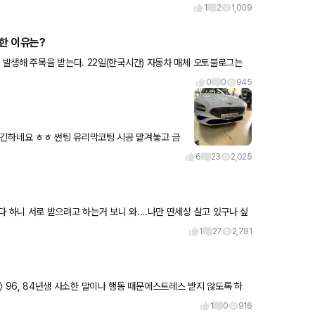
1
2
1,009
한 이유는?
(한국시간) 자동차 매체 오토블로그는
0
0
945
리즈 살걸 후회가 없어
6
23
2,025
1
27
2,781
1
0
916