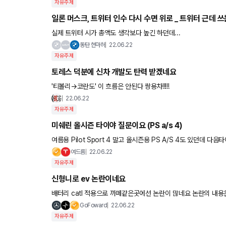
자유주제
일론 머스크, 트위터 인수 다시 수면 위로 _ 트위터 근데 
실제 트위터 시가 총액도 생각보다 높긴 하던데...
동탄 현마허
22.06.22
자유주제
토레스 덕분에 신차 개발도 탄력 받겠네요
'티볼리→코란도' 이 흐름은 안된다 쌍용차!!!!!
22.06.22
자유주제
미쉐린 올시즌 타이야 질문이요 (PS a/s 4)
여름용 Pilot Sport 4 말고 올시즌용 PS A/S 4도 있던데 다음타이어 교환때 PS A/S 4 요거 생각중인데요 어떤느낌인지 알고싶어서
요 ㅋㅋ 써보신 분 있는지요 ~
여드름
22.06.22
자유주제
신형니로 ev 논란이네요
배터리 catl 적용으로 까페같은곳에선 논란이 많네요 논란의 내용은 각자 다르긴 하지만 정
삼원계는 못믿겠다 왜 출시때 정보를 공개하지않고 이제
GoFoward
22.06.22
자유주제