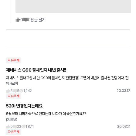
0
0
답글 달기
자유주제
제네시스 G90 풀체인지 내년 출시!!
제네시스 플래그십 세단 G90의 풀체인지(완전변경) 모델이 내년에 출시될 전망이다. 현
박새로이
대자동차가 최근 투자자 상대로 공개한 자료에 따르면, 이 회사는 내년에 G90 풀체인지
모델을 출시할 방침이다
5
5
1,242
20.03.12
자유주제
520i 변경된다는데요
5뤌부터 나파가죽으로 된다는데 나파가 더 좋은건가요??
pussyit
0
23
1,871
20.03.11
자유주제