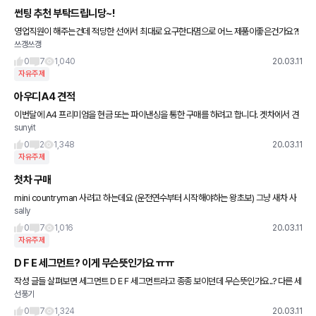
썬팅 추천 부탁드립니당~!
영업직원이 해주는건데 적당한 선에서 최대로 요구한다몀으로 어느 제품이좋은건가요?!
쓰갱쓰갱
선팅에 대해서 암껏도 몰라서 이렇게 여쭤봅니당!! :)
0
7
1,040
20.03.11
자유주제
아우디A4 견적
이번달에 A4 프리미엄을 현금 또는 파이낸싱을 통한 구매를 하려고 합니다. 겟차에서 견
sunyit
적을 요청했는데 아직 견적을 못받고있네요.
0
2
1,348
20.03.11
자유주제
첫차 구매
mini countryman 사려고 하는데요 (운전연수부터 시작해야하는 왕초보) 그냥 새차 사
sally
는게 나을까요? 처음인데 중고차로 살까요? 고민고민이예요~ 미리 감사합니다~~
0
7
1,016
20.03.11
자유주제
D F E 세그먼트? 이게 무슨뜻인가요 ㅠㅠ
작성 글들 살펴보면 세그먼트 D E F 세그먼트라고 종종 보이던데 무슨뜻인가요..? 다른 세
선풍기
그먼트도 있나요?
0
7
1,324
20.03.11