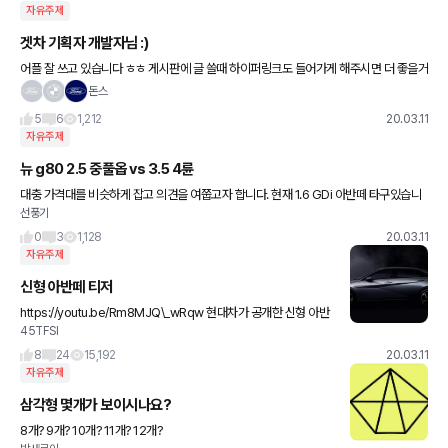
자유주제
겟차 기획자 개발자님 :)
어플 잘 쓰고 있습니다 ㅎㅎ 게시판에 글 쓸때 하이퍼링크도 들어가게 해주시면 더 좋을거
같아요 ㅎㅎ 유튜브 임베디드 링크도 좋구요!!
돈스
5
6
1,212
20.03.11
자유주제
뉴 g80 2.5 중풀옵 vs 3.5 4륜
대충 가격대를 비슷하게 잡고 의견을 여쭙고자 합니다. 현재 1.6 GDi 아반떼 타구있습니
선풍기
다 6년째ㅎㅎ.. 2.5 4기통만 타도 체감이 확 달라지겠지만 6기통 6기통 하니 너무 궁금하
기도 하네요
0
3
1,128
20.03.11
자유주제
신형 아반떼 티저
https://youtu.be/Rm8MJQ\_wRqw 현대차가 공개한 신형 아반
45TFSI
떼 티저 영상입니다
8
24
15,192
20.03.11
자유주제
삼각형 몇개가 보이시나요?
8개? 9개? 10개? 11개? 12개?