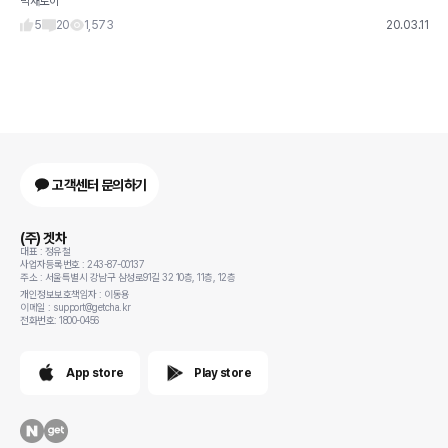
박새로이
5
20
1,573
20.03.11
고객센터 문의하기
(주) 겟차
대표 : 정유철
사업자등록번호 : 243-87-00137
주소 : 서울특별시 강남구 삼성로91길 32 10층, 11층, 12층
개인정보보호책임자 : 이동용
이메일 : support@getcha.kr
전화번호: 1800-0456
App store
Play store