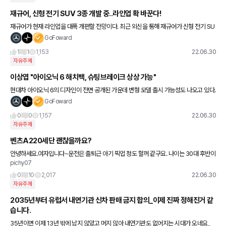
재규어, 신형 전기 SUV 3종 개발 중..라인업 확 바꾼다!
재규어가 현재 라인업을 대폭 개편할 전망이다. 최근 외신을 통해 재규어가 신형 전기 SU
V 3종을 개발 중이란 소식이 나왔다. 이는 2020년 하반기 신임 CEO로 취임한 티에리
GoFoward
볼로레(Thier
1
1
1,153
22.06.30
자유주제
이상엽 "아이오닉 6 해치백, 슈팅브레이크 상상 가능"
현대차 아이오닉 6의 디자인이 전면 공개된 가운데 변형 모델 출시 가능성도 나오고 있다.
현대차디자인센터장 이상엽 부사장은 최근 외신과의 인터뷰를 통해 “아이오닉 6를 바탕
GoFoward
으로 해치백, 슈팅 브레
0
0
1,157
22.06.30
자유주제
벤츠A220세단 괜찮을까요?
안녕하세요.여자입니다~운전은 출퇴근 아기 픽업 정도 할꺼 같구요. 나이는 30대 후반이
pichy07
예요. 아기는 이제 돌 지났구요. 차를 바꿔야 하는데 벤츠가 너무 타고 싶네요.. 꿈의 차라..
근데 남편이 저
0
10
2,017
22.06.30
자유주제
2035년부터 유럽서 내연기관 신차 판매 금지 합의_이제 진짜 정해진거 같
습니다.
35년이면 이제 13년 밖에 남지 않았고 머지 않아 내연기관도 없어지는 시대가 오네요,,