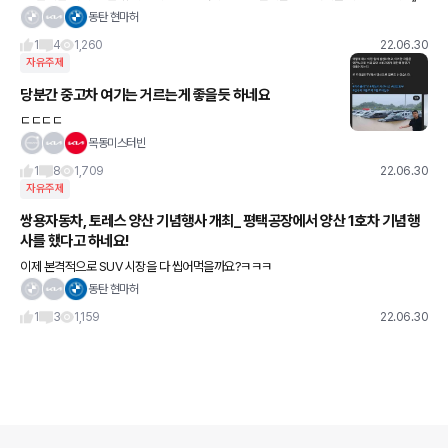
동탄 현마허
1
4
1,260
22.06.30
자유주제
당분간 중고차 여기는 거르는게 좋을듯 하네요
ㄷㄷㄷㄷ
목동미스터빈
1
8
1,709
22.06.30
자유주제
쌍용자동차, 토레스 양산 기념행사 개최_ 평택공장에서 양산 1호차 기념행
사를 했다고 하네요!
이제 본격적으로 SUV 시장을 다 씹어먹을까요?ㅋㅋㅋ
동탄 현마허
1
3
1,159
22.06.30