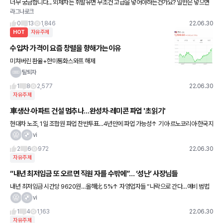
너무 궁금합니다... 외제차는 휘발유면 무조건 고급을 넣어야하는건가요? 일반은 넣으면
라그나로크
안되는건가요?
0
13
1,846
22.06.30
HOT
자유주제
수입차 가격이 요즘 창렬을 향해가는이유
미쳐버린 환율+한미통화스와프 해제
탈퇴자
1
8
2,577
22.06.30
자유주제
車생산·아파트 건설 멈추나…완성차·레미콘 파업 '초읽기'
현대차 노조, 1일 조합원 파업 찬반투표…4년만에 파업 가능성↑ 기아·르노코리아·한국지
엠 임단협 협상 난항…도미노 파업 우려도 레미콘·운송사업자, 협상 최종 결렬…파업시 日
vi
224억 규모 피해 예상
2
6
972
22.06.30
자유주제
“내년 최저임금 또 오르면 직원 자를 수밖에”… ‘성난’ 사장님들
내년 최저임금 시간당 9620원…올해比 5%↑ 자영업자들 “나락으로 간다…예비 범법
자 될 판” 알바생들 “물가 올랐으니 당연히 임금도 올라야” 일각선 최저임금 인상의 ‘부작
vi
용’ 우려 [이데일리 권효
1
4
1,163
22.06.30
자유주제