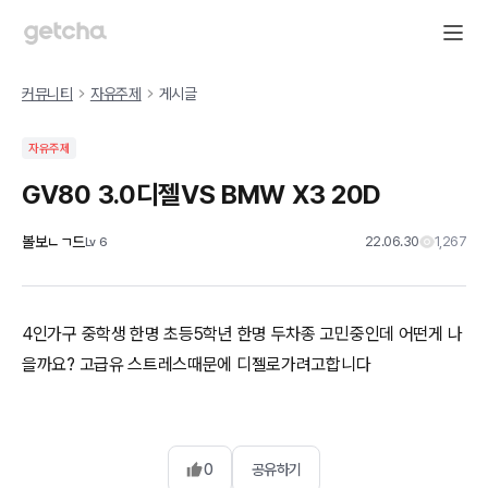
커뮤니티
자유주제
게시글
자유주제
GV80 3.0디젤VS BMW X3 20D
볼보ㄴㄱ드
22.06.30
1,267
Lv
6
4인가구 중학생 한명 초등5학년 한명 두차종 고민중인데 어떤게 나
을까요? 고급유 스트레스때문에 디젤로가려고합니다
0
공유하기