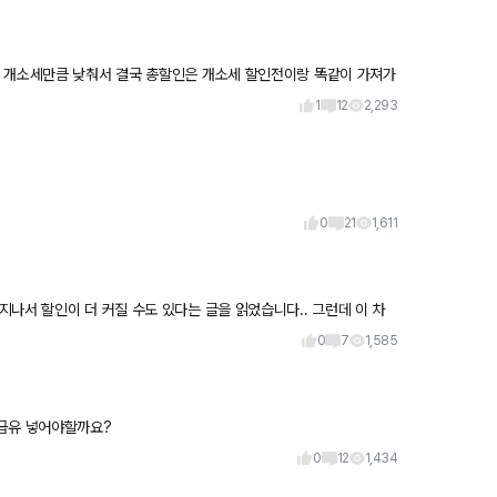
을 개소세만큼 낮춰서 결국 총할인은 개소세 할인전이랑 똑같이 가져가
1
12
2,293
0
21
1,611
나 더 지나서 할인이 더 커질 수도 있다는 글을 읽었습니다.. 그런데 이 차
0
7
1,585
니면 고급유 넣어야할까요?
0
12
1,434