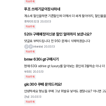
자유주제
푸조 쓰레기같이장사하네
개소세 할인을하면 기존할인에 더해서 더 싸게 팔아야지, 할인율
네. 진짜 쓰레기같이장사하네
겟차105323
20.03.13
자유주제
520i 구매예정이신분 할인 얼마까지 보셨나요?
댓글로 부탁드립니다 전 950 문제시 삭제하겠습니다
interste
20.03.13
자유주제
bmw 630i gt구매시기
현재 630i xdrive gt luxury를 알아보는 중인데 3월하순 이
량이 어느정도 할인을 받아야 잘 받는건지를 모르
부흐흐
20.03.13
자유주제
glc300 쿠페 문의드려요!
안녕하세요 형님들 쿠페 그냥 휘발유 넣어도 괜찮나요? 아
간남
20.03.13
자유주제