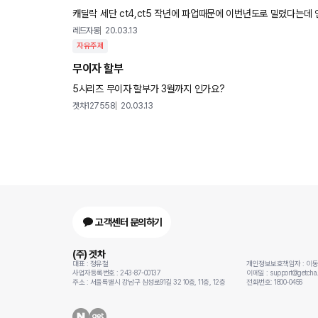
캐딜락 세단 ct4,ct5 작년에 파업때문에 이번년도로 밀렸다는데
레드자몽
20.03.13
자유주제
무이자 할부
5시리즈 무이자 할부가 3월까지 인가요?
겟차127558
20.03.13
고객센터 문의하기
(주) 겟차
대표 : 정유철
개인정보보호책임자 : 이
사업자등록번호 : 243-87-00137
이메일 : support@getcha.
주소 : 서울특별시 강남구 삼성로91길 32 10층, 11층, 12층
전화번호: 1800-0456