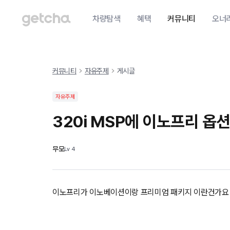
차량탐색
혜택
커뮤니티
오너
커뮤니티
자유주제
게시글
자유주제
320i MSP에 이노프리 옵
무모
Lv
4
이노프리가 이노베이션이랑 프리미엄 패키지 이란건가요 3