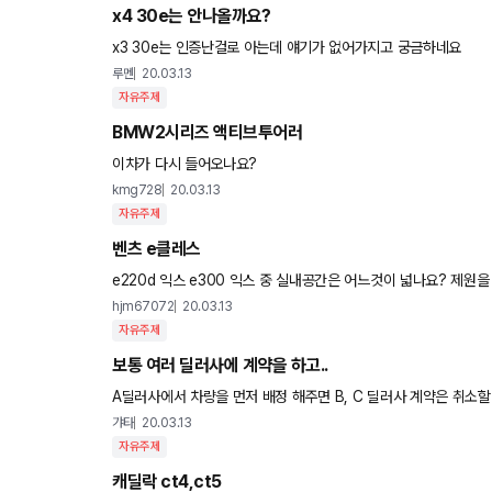
x4 30e는 안나올까요?
x3 30e는 인증난걸로 아는데 얘기가 없어가지고 궁금하네요
루멘
20.03.13
자유주제
BMW2시리즈 액티브투어러
이차가 다시 들어오나요?
kmg728
20.03.13
자유주제
벤츠 e클레스
e220d 익스 e300 익스 중 실내공간은 어느것이
hjm67072
20.03.13
자유주제
보통 여러 딜러사에 계약을 하고..
A딜러사에서 차량을 먼저 배정 해주면 B, C 딜러사 계약은 취소할 수 있고 전액 환불이잖아요. 그런데 보통 집 계약을 할 때도 계약금
이라는건 파기시에 못 돌려받는데.. 차량 계약은 어떤 특이
갸타
20.03.13
자유주제
캐딜락 ct4,ct5