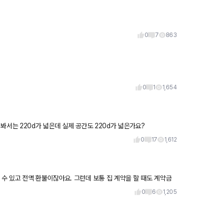
0
7
863
0
1
1,654
 넓나요? 제원을 봐서는 220d가 넓은데 실제 공간도 220d가 넓은가요?
0
17
1,612
0
6
1,205