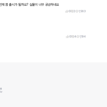
 언제 쯤 출시가 될까요? 실물이 너무 궁금하네요
0
2
1,563
0
4
1,194
동용
kr