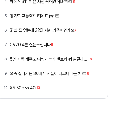
하데스 911 이쁜 사진 찍어왔어요^^
4
8
경기도 교통호재 티어표.jpg
5
31살 집 없는데 320i 사면 카푸어인가요
6
7
GV70 4륜 질문드립니다
7
6
5인 가족 제주도 여행가는데 렌트카 뭐 빌릴까요 ㅎ
8
5
요즘 잘나가는 30대 남자들이 타고다니는 차
9
8
X5 50e vs 40i
10
13