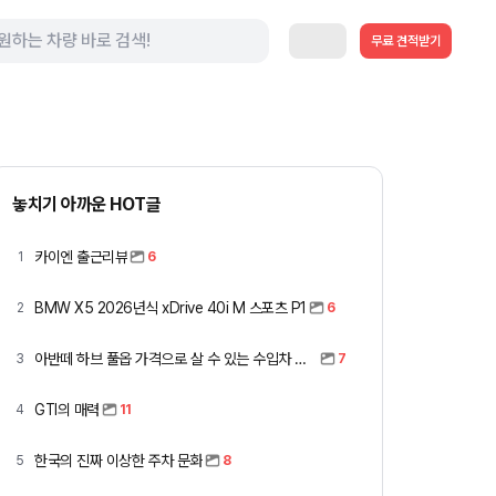
무료 견적받기
놓치기 아까운 HOT글
카이엔 출근리뷰
1
6
BMW X5 2026년식 xDrive 40i M 스포츠 P1
2
6
아반떼 하브 풀옵 가격으로 살 수 있는 수입차 모아봤습니다 (중고 포함)
3
7
GTI의 매력
4
11
한국의 진짜 이상한 주차 문화
5
8