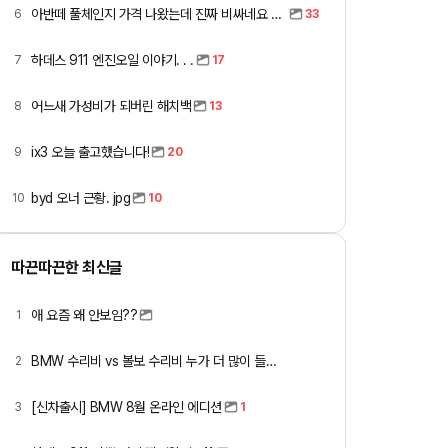
아반떼 풀체인지 가격 나왔는데 진짜 비싸네요 ㅎㅎ
6
33
하데스 911 엔진오일 이야기. . .
7
17
어느새 가성비가 되버린 해치백
8
13
ix3 오늘 출고했습니다!
9
20
byd 오너 근황. jpg
10
10
따끈따끈한 최신글
애 요즘 왜 안보임??
1
BMW 수리비 vs 볼보 수리비 누가 더 많이 들까요 ㅎ
2
[신차출시] BMW 8월 온라인 에디션
3
1