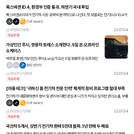
폭스바겐 ID.4, 환경부 인증 통과..하반기 국내 투입
폭스바겐코리아가 전기차 시장 공략에 본격적으로 나선다. 첫 모델로는 전기SUV ID.4가
낙점됐다. 환경부에 따르면, 이달 1일 폭스바겐 ID.4가 배출 및 소음 규제를 최종 통과했
GoFoward
다. 이날 승인
0
0
910
22.07.04
자유주제
가상인간 루시, 쌍용차 토레스 소개한다..5일 온·오프라인
쇼케이스
버추얼 휴먼(가상인간) 루시(Lucy)가 오는 5일 쌍용차 온·오프라인
'토레스 쇼케이스'에서 신차를 소개한다. 메타버스를 접목한 이번 토
동탄 현마허
레스 쇼케이스에서 루시가 마케터로 변신하는 것이다. 루시는
3
7
1,603
22.07.04
자유주제
[아롱 테크] '귀하신 몸 전기차 전문 인력' 체계적 정비 프로그램 절대 부족
전기차가 대중화하면서 정비 및 관리에 대한 관심과 니즈가 커지고 있지만 관리소홀, 부품
결함 등으로 인해 고장이 발생하거나 관련상식 등 정보부족으로 소비자들이 정상상태를
GoFoward
고장으로 오인하는 경우도 빈번
0
0
1,158
22.07.04
자유주제
국산차 5개사, 상반기 전기차 판매 5만대 돌파..1년 만에 두 배로
국내 완성차 업체 5개사가 올 상반기 국내서 판매한 전기차가 총 5만5461대로 집계됐