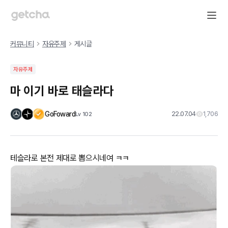
커뮤니티
자유주제
게시글
자유주제
마 이기 바로 태슬라다
GoFoward
22.07.04
1,706
Lv
102
테슬라로 본전 제대로 뽑으시네여 ㅋㅋ