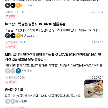
다. 전년 동기 대비 112.2% 증가한 수치다. 4일 각사 실적자료에 따르면 올 7월 기준 국
GoFoward
내 판매 중인
0
0
936
22.07.04
자유주제
뉴 코란도 똑 닮은 쌍용 SUV..KR10 실물 유출
와 실물 나와있네요 스케치 보다 전면이 좀 둥그스레 해보이는데.... 저대로 나오려나요...
스케치가 훨 강인해 보이긴 하는데......... 옆뒤가 궁금해 지긴 하네요
GoFoward
2
8
1,541
22.07.04
자유주제
MINI 코리아, 반려견과 함께 즐기는 BIG LOVE 'MINI 퍼피랜드' 운영_반
려견 있는 분들은 모두 출동입니다!!
-반려견과 함께 다양한 프로그램 마련 -예약 없이 자유롭게 이용 가능 BMW코리아가 오
는 8일부터 10월30일까지 인천 영종도 드라이빙 센터에서 반려견 동반 소비자를 위한
동탄 현마허
체험 공간 '미니
3
1
1,050
22.07.04
자유주제
중식은 진리죠
요즘 뜨는(?) 중식당 체인 송쉐프입니다 육즙 탕수육과 어량동고네요
울트라맨8