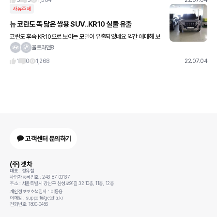
3
3
1,564
22.07.04
자유주제
뉴 코란도 똑 닮은 쌍용 SUV..KR10 실물 유출
코란도 후속 KR10으로 보이는 모델이 유출되었네요 약간 애매해 보
이기도하나.. 이쁘기도 하고.. 실물봐야알것 같아요 ㅎㅎ
울트라맨8
1
0
1,268
22.07.04
고객센터 문의하기
(주) 겟차
대표 : 정유철
사업자등록번호 : 243-87-00137
주소 : 서울특별시 강남구 삼성로91길 32 10층, 11층, 12층
개인정보보호책임자 : 이동용
이메일 : support@getcha.kr
전화번호: 1800-0456