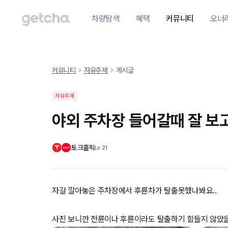
차량탐색
혜택
커뮤니티
오너
커뮤니티
자유주제
게시글
자유주제
야외 주차장 들어갈때 잘 
토크홀릭
Lv
21
자갈 깔아놓은 주차장에서 후륜차가 탈출못했나봐요..