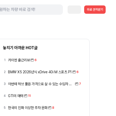
무료 견적받기
놓치기 아까운 HOT글
카이엔 출근리뷰
1
6
BMW X5 2026년식 xDrive 40i M 스포츠 P1
2
6
아반떼 하브 풀옵 가격으로 살 수 있는 수입차 모아봤습니다 (중고 포함)
3
7
GTI의 매력
4
11
한국의 진짜 이상한 주차 문화
5
8