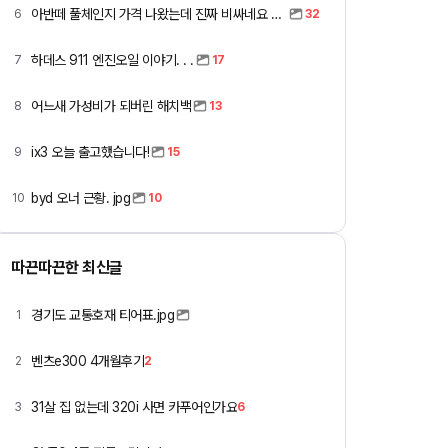
아반떼 풀체인지 가격 나왔는데 진짜 비싸네요 ㅎㅎ
6
32
하데스 911 엔진오일 이야기. . .
7
17
어느새 가성비가 되버린 해치백
8
13
ix3 오늘 출고했습니다!
9
15
byd 오너 근황. jpg
10
10
따끈따끈한 최신글
경기도 교통호재 티어표.jpg
1
벤츠e300 4개월후기
2
2
31살 집 없는데 320i 사면 카푸어인가요
3
6