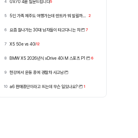
GV70 4륜 질문드립니다
4
5
5인 가족 제주도 여행가는데 렌트카 뭐 빌릴까요 ㅎ
5
2
요즘 잘나가는 30대 남자들이 타고다니는 차
6
7
X5 50e vs 40i
7
12
BMW X5 2026년식 xDrive 40i M 스포츠 P1
8
6
한강에서 운동 중에 경찰차 사고남
9
a6 판매중단이라고 뜨는데 무슨 일있나요?
10
1