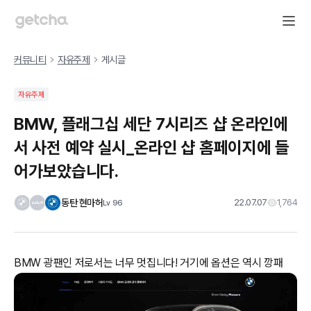
커뮤니티
자유주제
게시글
자유주제
BMW, 플래그십 세단 7시리즈 샵 온라인에
서 사전 예약 실시_온라인 샵 홈페이지에 들
어가보았습니다.
동탄 현마허
22.07.07
1,764
Lv
96
BMW 광팬인 저로서는 너무 멋집니다! 거기에 옵션은 역시 깡패