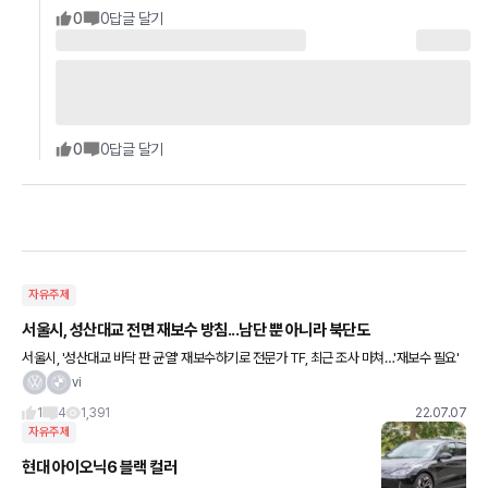
0
0
답글 달기
0
0
답글 달기
자유주제
서울시, 성산대교 전면 재보수 방침...남단 뿐 아니라 북단도
서울시, '성산대교 바닥 판 균열' 재보수하기로 전문가 TF, 최근 조사 마쳐…'재보수 필요'
입장 다음 주 TF 조사 보고서 작성 완료 예정[앵커] 지난 3월 한강 성산대교 부실시공으
vi
로 남단 바닥
1
4
1,391
22.07.07
자유주제
현대 아이오닉6 블랙 컬러