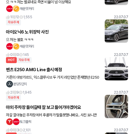
으 ㅋㅋ 저는 별로네요 측면 비율이 넘 이상해요
매운맛커리
1
12
1,555
22.07.07
자유주제
아이오닉6 노 위장막 사진
으 저는 불호 ㅋㅋㅋ
매운맛커리
0
0
145
22.07.07
HOT
자유주제
벤츠 E250 AMG Line 출시 예정
기존의 아방가르드, 익스클루시브 두 가지 라인업만 존재했던 E250
에 23년식부터 AMG 라인이 추가 될 예정입니다. 상품 정보 일부가
분당5단지
나와서 공유겸 올려요 (아래의 옵션들 제외 E250 익스
2
9
1,945
22.07.07
자유주제
야외 주차장 들어갈때 잘 보고 들어가야겠어요
자갈 깔아놓은 주차장에서 후륜차가 탈출못했나봐요.. 사진 보니깐
전륜이나 후륜이라도 탈출하기 힘들지 않았을까 싶네요..
토크홀릭
0
3
2,101
22.07.07