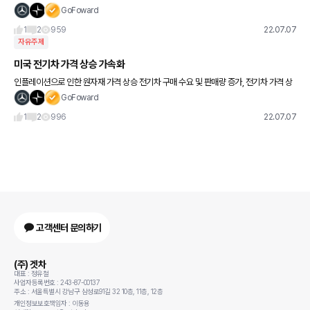
이 사업 진출을 선언한 이후 LG전자까지 신사업으로 전기차 충전을 꼽은 것인데요. 사실
GoFoward
기업들이 전기차
1
2
959
22.07.07
자유주제
미국 전기차 가격 상승 가속화
인플레이션으로 인한 원자재 가격 상승 전기차 구매 수요 및 판매량 증가, 전기차 가격 상
승으로 이어져 전 세계 전기차 판매량 1위 기업인 테슬라가 6월 17일 가격인상을 발표하
GoFoward
였다. 최근 1년
1
2
996
22.07.07
고객센터 문의하기
(주) 겟차
대표 : 정유철
사업자등록번호 : 243-87-00137
주소 : 서울특별시 강남구 삼성로91길 32 10층, 11층, 12층
개인정보보호책임자 : 이동용