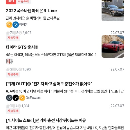
HOT
자유주제
2022 폭스바겐 아테온 R-Line
진짜 멋지네요 👍 바람개비 휠 간지 폭발
정형돈
7
8
2,607
22.07.07
자유주제
타이칸 GTS 출시!!!
4S는 아쉽고, 터보는 부담스러웠다면 GTS!!! (물론 598마력에 0-1
00km/h 3.7초 괴물입니다)
3
6
1,696
22.07.07
자유주제
[규제 OUT]⑤ "전기차 타고 싶어도 충전소가 없어요"
#. A씨는 10여 년 타던 차를 이제 바꿔볼까 생각 중이다. 전기차를 고민 중인데, 인프라만
따져보면 영 불안하다. 아직은 충전소 찾기가 쉽지 않고, 있다 해도 적은 수의 충전기에 비
GoFoward
해 차량이 많
1
4
1,314
22.07.07
자유주제
[인사이드 스토리]전기차 충전 시장 뛰어드는 이유
최근 대기업들이 '전기차 충전 사업'에 관심이 높습니다. 지난 4월 LS, 지난달 한화솔루션