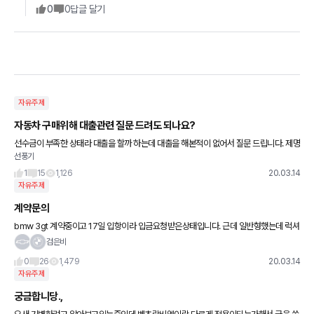
0
0
답글 달기
자유주제
자동차 구매위해 대출관련 질문 드려도 되나요?
선수금이 부족한 상태라 대출을 할까 하는데 대출을 해본적이 없어서 질문 드립니다. 제명
선풍기
의 자가 아파트 있구요, 제명의 토지에 가게 운영중입니다. 대충 알기엔 담보대출이 가능
할것 같
1
15
1,126
20.03.14
자유주제
계약문의
bmw 3gt 계약중이고 17일 입항이라 입금요청받은상태입니다. 근데 일반형했는데 럭셔
리등급이 자꾸눈에 밟혀서 만약 타 딜러사에 재고가 있으면 지금꺼 취소하고 주문이 가능
검은비
할까요?
0
26
1,479
20.03.14
자유주제
궁금합니당.,