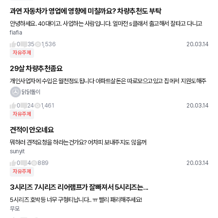
과연 자동차가 영업에 영향에 미칠까요? 차량추천도 부탁
안녕하세요. 40대이고. 사업하는 사람입니다. 얼마전 s클래서 출고해서 잘타고 다니고
fiafia
있습니다. 다만, 주로 소기업(매출5억미만. 직원없거나 있어도 한,두명, 사장님들 차가 주
로 싼타페cm이거나
0
35
1,536
20.03.14
자유주제
29살 차량추천좀요
개인사업자에 수입은 월천정도됩니다 아파트살돈은 따로모으고있고 집에서 지원도해주
실거라 이건크게걱정없구요 선수30프로 나머지할부로 구매예정이구요 월할부금 150까
닭닭돌이
진 괜찮을거같아요 5년이내 결혼생각
0
24
1,461
20.03.14
자유주제
견적이 안오네요
뭐하러 견적요청을 하라는건가요? 어차피 보내주지도 않을꺼
sunyit
0
4
889
20.03.14
자유주제
3시리즈 7시리즈 리어램프가 잘빠져서 5시리즈는...
5시리즈 호박등 너무 구형티납니다.. ㅠ 빨리 패리해주세요!
무모