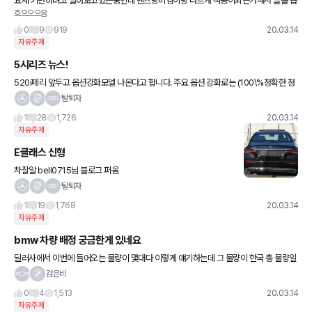
요새 기변하려고 알아보고있는중인데 벤츠랑비엠이랑 다르게 적용이되는가해서 글을 씁
흐으으으음
니다! 벤츠는 계약 당시 프로모션이아니라 출고 당시 프로모션으로 가는걸로 알고있는데
비엠은 계약 당시 프로모션으로
0
9
919
20.03.14
자유주제
5시리즈 뉴스!
520i페리 앞두고 옵션강화모델 나온다고 합니다. 주요 옵션 강화로는 (100\%정확한 정
보는 아닙니다) 2열 시트 폴딩은 거의 확정이라고 하네요 이밖에 조수석 쪽에 무슨 기능
탈퇴자
하나랑 요정도
1
28
1,726
20.03.14
자유주제
E클래스 신형
차잘알 bell0715님 블로그 퍼옴
탈퇴자
1
19
1,768
20.03.14
자유주제
bmw 차량 배정 궁금한게 있네요
딜러사에서 이번에 들어오는 물량이 몇대다 이렇게 얘기하는데 그 물량이 한국 총 물량일
까요? 아님 딜러사마다 배정된 수량이 있는걸까요?
검은비
0
4
1,513
20.03.14
자유주제