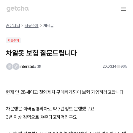
커뮤니티
자유주제
게시글
자유주제
차알못 보험 질문드립니다
interste
20.03.14
965
Lv
35
현재 만 28세이고 첫외제차 구매하게되어 보험 가입하려고합니다
차운행은 아버님명의차로 약 7년정도 운행했구요
3년 이상 경력으로 쳐준다고하더라구요