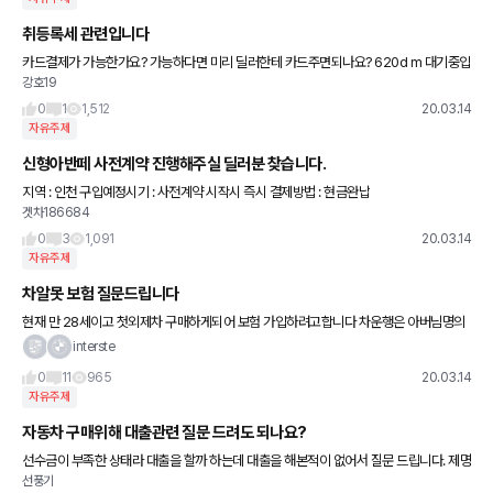
취등록세 관련입니다
카드결제가 가능한가요? 가능하다면 미리 딜러한테 카드주면되나요? 620d m 대기중입
강호19
니다
0
1
1,512
20.03.14
자유주제
신형아반떼 사전계약 진행해주실 딜러분 찾습니다.
지역 : 인천 구입예정시기 : 사전계약 시작시 즉시 결제방법 : 현금완납
겟차186684
0
3
1,091
20.03.14
자유주제
차알못 보험 질문드립니다
현재 만 28세이고 첫외제차 구매하게되어 보험 가입하려고합니다 차운행은 아버님명의
차로 약 7년정도 운행했구요 3년 이상 경력으로 쳐준다고하더라구요 궁금한게 다른분들
interste
보시면 아버님1 저99 명의로
0
11
965
20.03.14
자유주제
자동차 구매위해 대출관련 질문 드려도 되나요?
선수금이 부족한 상태라 대출을 할까 하는데 대출을 해본적이 없어서 질문 드립니다. 제명
선풍기
의 자가 아파트 있구요, 제명의 토지에 가게 운영중입니다. 대충 알기엔 담보대출이 가능