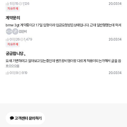
할것 같
1
15
1,126
20.03.14
자유주제
계약문의
bmw 3gt 계약중이고 17일 입항이라 입금요청받은상태입니다. 근데 일반형했는데 럭셔
리등급이 자꾸눈에 밟혀서 만약 타 딜러사에 재고가 있으면 지금꺼 취소하고 주문이 가능
검은비
할까요?
0
26
1,479
20.03.14
자유주제
궁금합니당.,
요새 기변하려고 알아보고있는중인데 벤츠랑비엠이랑 다르게 적용이되는가해서 글을 씁
흐으으으음
니다! 벤츠는 계약 당시 프로모션이아니라 출고 당시 프로모션으로 가는걸로 알고있는데
비엠은 계약 당시 프로모션으로
0
9
919
20.03.14
고객센터 문의하기