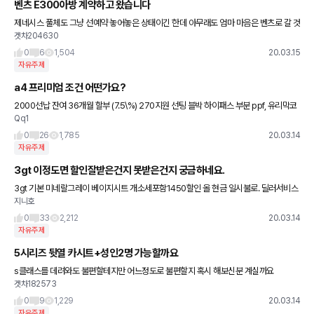
벤츠 E300아방 계약하고 왔습니다
제네시스 풀체도 그냥 선예약 놓어놓은 상태이긴 한데 아무래도 엄마 마음은 벤츠로 갈 것
겟차204630
같네요 ㅋㅋ 프로모션 할인이랑 저희회사 할인 해서 겟차 가격이랑 똑같이 했습니다 ㅋㅋ
4월중에 인수 받을
0
6
1,504
20.03.15
자유주제
a4 프리미엄 조건 어떤가요?
2000선납 잔여 36개월 할부 (7.5\%) 270지원 선팅 블박 하이패스 부분 ppf, 유리막코
Qq1
팅 가죽이염코팅제 어때보이나요?
0
26
1,785
20.03.14
자유주제
3gt 이정도면 할인잘받은건지 못받은건지 궁금하네요.
3gt 기본 미네랄그레이 베이지시트 개소세포함1450할인 올 현금 일시불로. 딜러서비스
지니호
썬팅하이패스블박악세사리끝. 잘받은건가요 못받은건가요 걍 평타? 잔금이 19일이라 물
어봅니다.
0
33
2,212
20.03.14
자유주제
5시리즈 뒷열 카시트+성인2명 가능할까요
s클래스를 데려와도 불편할테지만 어느정도로 불편할지 혹시 해보신분 계실까요
겟차182573
0
9
1,229
20.03.14
자유주제